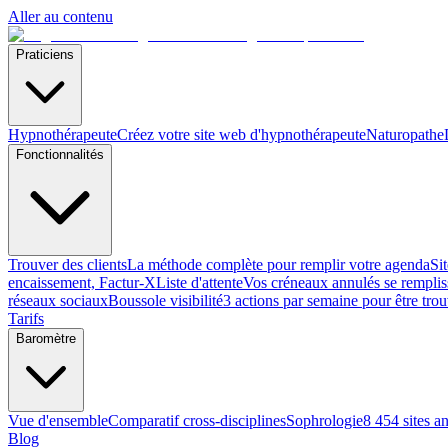
Aller au contenu
Praticiens
Hypnothérapeute
Créez votre site web d'hypnothérapeute
Naturopathe
Fonctionnalités
Trouver des clients
La méthode complète pour remplir votre agenda
Si
encaissement, Factur-X
Liste d'attente
Vos créneaux annulés se remplis
réseaux sociaux
Boussole visibilité
3 actions par semaine pour être tro
Tarifs
Baromètre
Vue d'ensemble
Comparatif cross-disciplines
Sophrologie
8 454 sites a
Blog