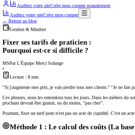
Auditez votre site
Créer mon compte gratuitement
Auditez votre site
Créer mon compte
←
Retour au blog
Gestion & Mindset
Fixer ses tarifs de praticien :
Pourquoi est-ce si difficile ?
MS
Par L'Équipe Merci Solange
•
Lecture : 8 min
"Si j'augmente mes prix, je vais perdre tous mes clients." "Je ne fais p
Ces phrases, nous les entendons tous les jours. Dans les métiers du soi
prochain devrait être gratuit, ou du moins, "pas cher".
Pourtant, fixer un tarif juste n'est pas un acte de cupidité. C'est un act
Méthode 1 : Le calcul des coûts (La base