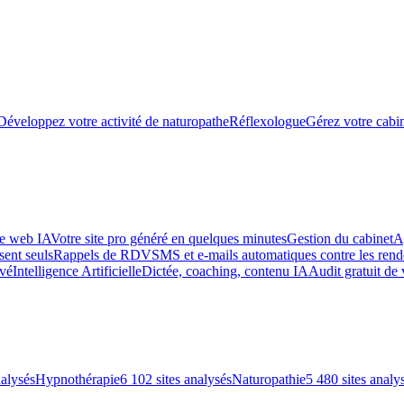
Développez votre activité de naturopathe
Réflexologue
Gérez votre cabin
te web IA
Votre site pro généré en quelques minutes
Gestion du cabinet
A
sent seuls
Rappels de RDV
SMS et e-mails automatiques contre les re
uvé
Intelligence Artificielle
Dictée, coaching, contenu IA
Audit gratuit de 
nalysés
Hypnothérapie
6 102 sites analysés
Naturopathie
5 480 sites analy