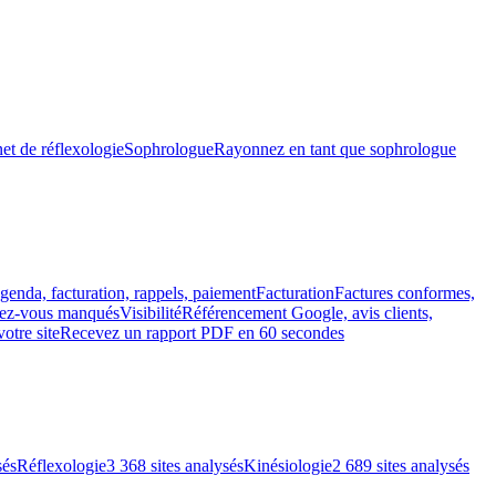
et de réflexologie
Sophrologue
Rayonnez en tant que sophrologue
genda, facturation, rappels, paiement
Facturation
Factures conformes,
ndez-vous manqués
Visibilité
Référencement Google, avis clients,
votre site
Recevez un rapport PDF en 60 secondes
sés
Réflexologie
3 368 sites analysés
Kinésiologie
2 689 sites analysés