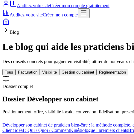
Auditez votre site
Créer mon compte gratuitement
Auditez votre site
Créer mon compte
Blog
Le blog qui aide les praticiens b
Des conseils concrets pour gagner en visibilité, attirer de nouveaux cli
Tous
Facturation
Visibilité
Gestion du cabinet
Réglementation
Dossier complet
Dossier Développer son cabinet
Positionnement, offre, visibilité locale, conversion, fidélisation, pres
Développer son cabinet de praticien bien-être : la méthode complète, e
Client idéal : Qui / Quoi / Comment
Kinésiologue : premiers clients
Bre