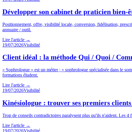
Développer son cabinet de praticien bien-ê
Positionnement, offre, visibilité locale, conversion, fidélisation, pres
annuaire / outil.
Lire l'article
→
19/07/2026
Visibilité
Client idéal : la méthode Qui / Quoi / Com
« Sophrologue » est un métier ; « sophrologue spécialisée dans le somm
formations éludent.
Lire l'article
→
19/07/2026
Visibilité
Kinésiologue : trouver ses premiers clients 
Trop de conseils contradictoires paralysent plus qu'ils n'aident. Les
Lire l'article
→
19/07/2026
Visibilité