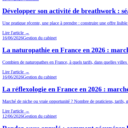
Développer son activité de breathwork : séan
Une pratique récente, une place à prendre : construire une offre lisible 
Lire l'article
→
16/06/2026
Gestion du cabinet
La naturopathie en France en 2026 : march
Combien de naturopathes en France, à quels tarifs, dans quelles villes
Lire l'article
→
16/06/2026
Gestion du cabinet
La réflexologie en France en 2026 : march
Marché de niche ou vraie opportunité ? Nombre de praticiens, tarifs,
Lire l'article
→
12/06/2026
Gestion du cabinet