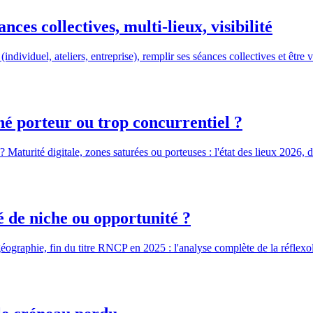
ces collectives, multi-lieux, visibilité
(individuel, ateliers, entreprise), remplir ses séances collectives et être
é porteur ou trop concurrentiel ?
 ? Maturité digitale, zones saturées ou porteuses : l'état des lieux 202
é de niche ou opportunité ?
 géographie, fin du titre RNCP en 2025 : l'analyse complète de la réfl