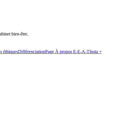
abinet bien-être.
s éthiques
Différenciation
Page À propos E-E-A-T
Insta +