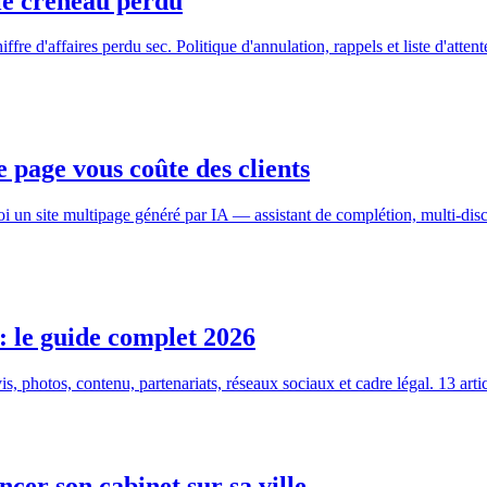
le créneau perdu
re d'affaires perdu sec. Politique d'annulation, rappels et liste d'atten
 page vous coûte des clients
oi un site multipage généré par IA — assistant de complétion, multi-di
 : le guide complet 2026
s, photos, contenu, partenariats, réseaux sociaux et cadre légal. 13 art
ncer son cabinet sur sa ville