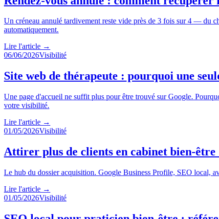
Rendez-vous annulé : comment récupérer 
Un créneau annulé tardivement reste vide près de 3 fois sur 4 — du chiff
automatiquement.
Lire l'article
→
06/06/2026
Visibilité
Site web de thérapeute : pourquoi une seule
Une page d'accueil ne suffit plus pour être trouvé sur Google. Pourqu
votre visibilité.
Lire l'article
→
01/05/2026
Visibilité
Attirer plus de clients en cabinet bien-être
Le hub du dossier acquisition. Google Business Profile, SEO local, avi
Lire l'article
→
01/05/2026
Visibilité
SEO local pour praticien bien-être : référe