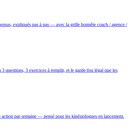
onsensus, expliqués pas à pas — avec la grille honnête coach / agence /
 questions, 3 exercices à remplir, et le garde-fou légal que les
ule action par semaine — pensé pour les kinésiologues en lancement.