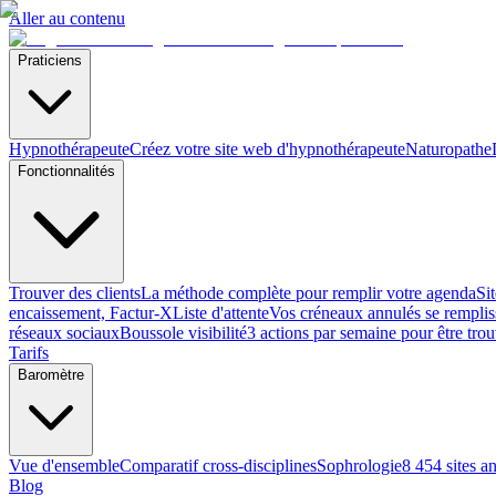
Aller au contenu
Praticiens
Hypnothérapeute
Créez votre site web d'hypnothérapeute
Naturopathe
Fonctionnalités
Trouver des clients
La méthode complète pour remplir votre agenda
Si
encaissement, Factur-X
Liste d'attente
Vos créneaux annulés se remplis
réseaux sociaux
Boussole visibilité
3 actions par semaine pour être tro
Tarifs
Baromètre
Vue d'ensemble
Comparatif cross-disciplines
Sophrologie
8 454 sites a
Blog