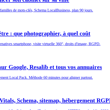
 familles de mots-clés, Schema LocalBusiness, plan 90 jours.
tre : que photographier, à quel coût
ernatives smartphone, visite virtuelle 360°, droits d'image, RGPD.
ur Google, Resalib et tous vos annuaires
ement Local Pack. Méthode 60 minutes pour aligner partout.
 Vitals, Schema, sitemap, hébergement RG