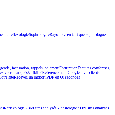
et de réflexologie
Sophrologue
Rayonnez en tant que sophrologue
genda, facturation, rappels, paiement
Facturation
Factures conformes,
ndez-vous manqués
Visibilité
Référencement Google, avis clients,
votre site
Recevez un rapport PDF en 60 secondes
sés
Réflexologie
3 368 sites analysés
Kinésiologie
2 689 sites analysés