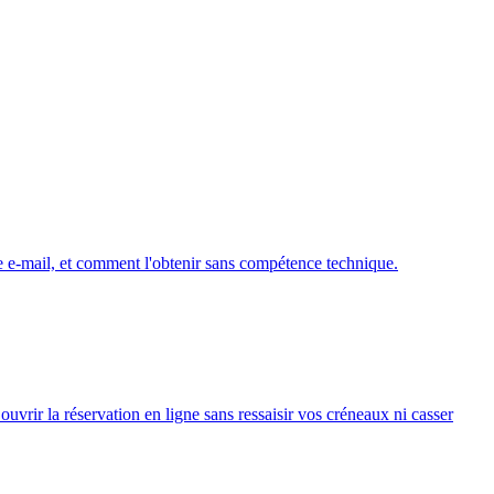
e e-mail, et comment l'obtenir sans compétence technique.
uvrir la réservation en ligne sans ressaisir vos créneaux ni casser