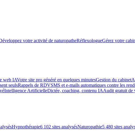
Développez votre activité de naturopathe
Réflexologue
Gérez votre cabin
te web IA
Votre site pro généré en quelques minutes
Gestion du cabinet
A
sent seuls
Rappels de RDV
SMS et e-mails automatiques contre les re
uvé
Intelligence Artificielle
Dictée, coaching, contenu IA
Audit gratuit de 
nalysés
Hypnothérapie
6 102 sites analysés
Naturopathie
5 480 sites analy