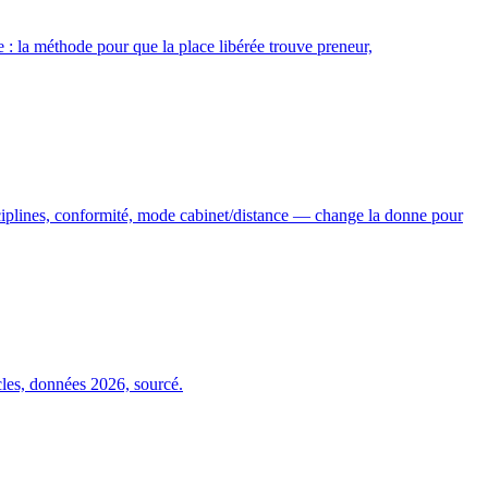
te : la méthode pour que la place libérée trouve preneur,
sciplines, conformité, mode cabinet/distance — change la donne pour
icles, données 2026, sourcé.