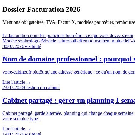
Dossier Facturation 2026
Mentions obligatoires, TVA, Factur-X, modèles par métier, remboursem
La facturation pour les praticiens bien-être : ce que vous devez savoir
Modèle sophrologue
Modèle naturopathe
Remboursement mutuelle
E-f
30/07/2026
Visibilité
Nom de domaine professionnel : pourquoi v
votre-cabinet.fr plutôt qu'une adresse générique : ce qu'un nom de do
Lire l'article
→
23/07/2026
Gestion du cabinet
Cabinet partagé : gérer un planning 1 sema
Cabinet partagé, garde alternée, planning qui change chaque semaine, va
votre semaine type.
Lire l'article
→
19/07/2026
Visibilité