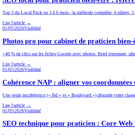
Top 3 du Local Pack en 3 à 6 mois : la méthode complète. 6 piliers, 3
Lire l'article
→
01/05/2026
Visibilité
Photos pro pour cabinet de praticien bien-ê
+40 % de clics sur les fiches Google avec photos. Brief reportage, alt
Lire l'article
→
01/05/2026
Visibilité
Cohérence NAP : aligner vos coordonnées s
Une seule incohérence (« Bd » vs « Boulevard ») dégrade votre class
Lire l'article
→
01/05/2026
Visibilité
SEO technique pour praticien : Core Web