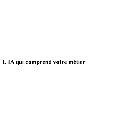
L'IA qui comprend votre métier
01
Scribe Vocal IA : dictez vos notes de séance
Après chaque consultation, dictez vos notes en quelques secondes
depuis votre téléphone. Merci Solange transcrit, structure et classe