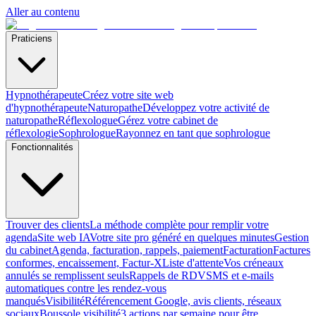
Aller au contenu
Praticiens
Hypnothérapeute
Créez votre site web
d'hypnothérapeute
Naturopathe
Développez votre activité de
naturopathe
Réflexologue
Gérez votre cabinet de
réflexologie
Sophrologue
Rayonnez en tant que sophrologue
Fonctionnalités
Trouver des clients
La méthode complète pour remplir votre
agenda
Site web IA
Votre site pro généré en quelques minutes
Gestion
du cabinet
Agenda, facturation, rappels, paiement
Facturation
Factures
conformes, encaissement, Factur-X
Liste d'attente
Vos créneaux
annulés se remplissent seuls
Rappels de RDV
SMS et e-mails
automatiques contre les rendez-vous
manqués
Visibilité
Référencement Google, avis clients, réseaux
sociaux
Boussole visibilité
3 actions par semaine pour être