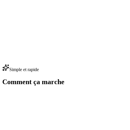
avec des conseils concrets et personnalisés.
Suggestions d'articles de blog
Merci Solange analyse les tendances de recherche dans votre
spécialité et votre zone géographique pour vous suggérer des sujets
d'articles de blog pertinents. L'assistant peut même rédiger un
premier brouillon que vous n'avez plus qu'à relire et valider. Un blog
actif renforce votre référencement et établit votre expertise.
Simple et rapide
Comment ça marche