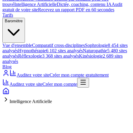
trouvé
Intelligence Artificielle
Dictée, coaching, contenu IA
Audit
gratuit de votre site
Recevez un rapport PDF en 60 secondes
Tarifs
Baromètre
Vue d'ensemble
Comparatif cross-disciplines
Sophrologie
8 454 sites
analysés
Hypnothérapie
6 102 sites analysés
Naturopathie
5 480 sites
analysés
Réflexologie
3 368 sites analysés
Kinésiologie
2 689 sites
analysés
Blog
Auditez votre site
Créer mon compte gratuitement
Auditez votre site
Créer mon compte
Intelligence Artificielle