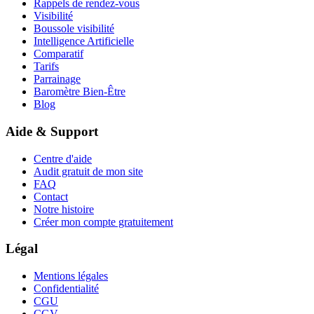
Rappels de rendez-vous
Visibilité
Boussole visibilité
Intelligence Artificielle
Comparatif
Tarifs
Parrainage
Baromètre Bien-Être
Blog
Aide & Support
Centre d'aide
Audit gratuit de mon site
FAQ
Contact
Notre histoire
Créer mon compte gratuitement
Légal
Mentions légales
Confidentialité
CGU
CGV