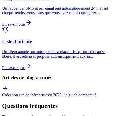
Un rappel par SMS et par email part automatiquement 24 h avant
chaque rendez-vous, sans que vous ayez rien à configurer.
...
En savoir plus
Liste d'attente
Un client annule, un autre prend sa place : dès qu'un créneau se
libère, il est retenu et proposé automatiquement aux in
...
En savoir plus
Articles de blog associés
Créer son site de thérapeute en 2026 : le guide comparatif
Questions fréquentes