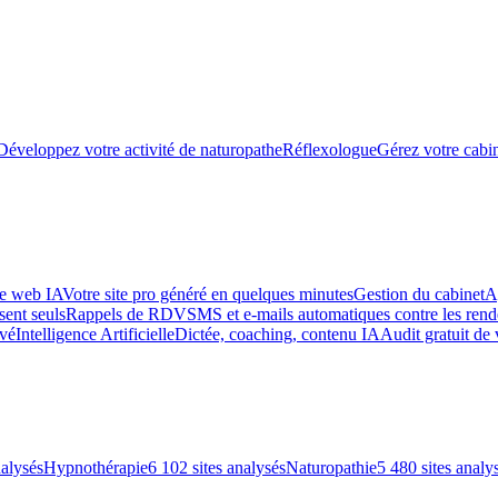
Développez votre activité de naturopathe
Réflexologue
Gérez votre cabin
te web IA
Votre site pro généré en quelques minutes
Gestion du cabinet
A
sent seuls
Rappels de RDV
SMS et e-mails automatiques contre les re
uvé
Intelligence Artificielle
Dictée, coaching, contenu IA
Audit gratuit de 
nalysés
Hypnothérapie
6 102 sites analysés
Naturopathie
5 480 sites analy