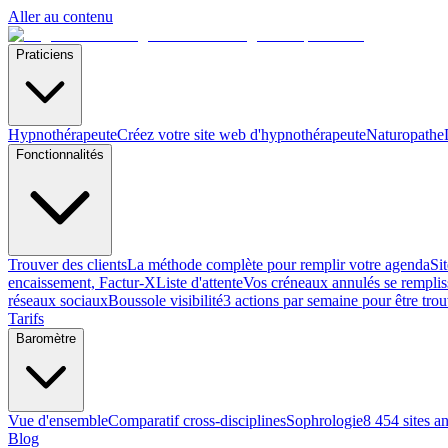
Aller au contenu
Praticiens
Hypnothérapeute
Créez votre site web d'hypnothérapeute
Naturopathe
Fonctionnalités
Trouver des clients
La méthode complète pour remplir votre agenda
Si
encaissement, Factur-X
Liste d'attente
Vos créneaux annulés se remplis
réseaux sociaux
Boussole visibilité
3 actions par semaine pour être tro
Tarifs
Baromètre
Vue d'ensemble
Comparatif cross-disciplines
Sophrologie
8 454 sites a
Blog