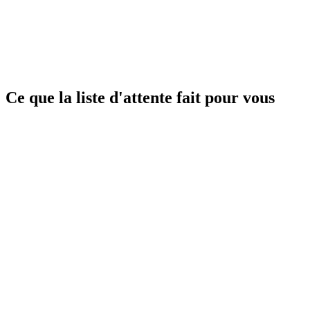
Ce que la liste d'attente fait pour vous
01
Le créneau libéré est proposé automatiquement aux in
Annulation, report : dès qu'une place se libère, Merci Solange la reti
Cette place vous est réservée jusqu'à 16h45 ». En cas de refus ou sans r
L'inscription sans rendez-vous préalable