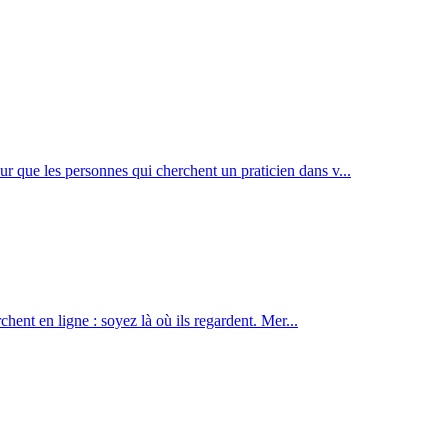
r que les personnes qui cherchent un praticien dans v
...
rchent en ligne : soyez là où ils regardent. Mer
...