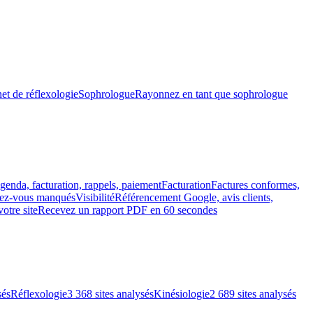
et de réflexologie
Sophrologue
Rayonnez en tant que sophrologue
genda, facturation, rappels, paiement
Facturation
Factures conformes,
ndez-vous manqués
Visibilité
Référencement Google, avis clients,
votre site
Recevez un rapport PDF en 60 secondes
sés
Réflexologie
3 368 sites analysés
Kinésiologie
2 689 sites analysés