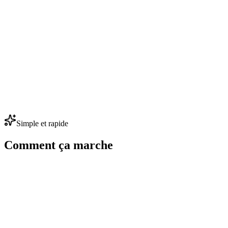
Respectueuse de vos clients et du RGPD
La durée de la fenêtre de réponse est annoncée dès l'inscription, aucun
automatiquement au plus tard 30 jours après la fin de leur recherche.
Incluse dans tous les plans, activable en un clic
La liste d'attente est incluse dans tous les plans Merci Solange, sans s
vous pouvez la désactiver à tout moment — les offres déjà envoyées r
Simple et rapide
Comment ça marche