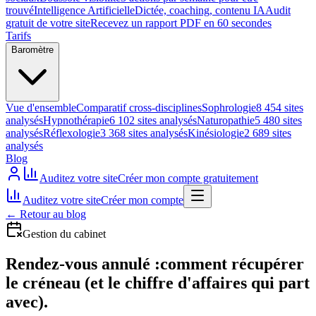
trouvé
Intelligence Artificielle
Dictée, coaching, contenu IA
Audit
gratuit de votre site
Recevez un rapport PDF en 60 secondes
Tarifs
Baromètre
Vue d'ensemble
Comparatif cross-disciplines
Sophrologie
8 454 sites
analysés
Hypnothérapie
6 102 sites analysés
Naturopathie
5 480 sites
analysés
Réflexologie
3 368 sites analysés
Kinésiologie
2 689 sites
analysés
Blog
Auditez votre site
Créer mon compte gratuitement
Auditez votre site
Créer mon compte
←
Retour au blog
Gestion du cabinet
Rendez-vous annulé :
comment récupérer
le créneau (et le chiffre d'affaires qui part
avec).