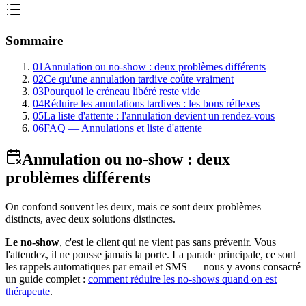
Sommaire
01
Annulation ou no-show : deux problèmes différents
02
Ce qu'une annulation tardive coûte vraiment
03
Pourquoi le créneau libéré reste vide
04
Réduire les annulations tardives : les bons réflexes
05
La liste d'attente : l'annulation devient un rendez-vous
06
FAQ — Annulations et liste d'attente
Annulation ou no-show : deux
problèmes différents
On confond souvent les deux, mais ce sont deux problèmes
distincts, avec deux solutions distinctes.
Le no-show
, c'est le client qui ne vient pas sans prévenir. Vous
l'attendez, il ne pousse jamais la porte. La parade principale, ce sont
les rappels automatiques par email et SMS — nous y avons consacré
un guide complet :
comment réduire les no-shows quand on est
thérapeute
.