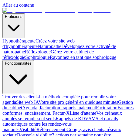
Aller au contenu
Praticiens
Hypnothérapeute
Créez votre site web
d'hypnothérapeute
Naturopathe
Développez votre activité de
naturopathe
Réflexologue
Gérez votre cabinet de
réflexologie
Sophrologue
Rayonnez en tant que sophrologue
Fonctionnalités
Trouver des clients
La méthode complète pour remplir votre
agenda
Site web IA
Votre site pro généré en quelques minutes
Gestion
du cabinet
Agenda, facturation, rappels, paiement
Facturation
Factures
conformes, encaissement, Factur-X
Liste d'attente
Vos créneaux
annulés se remplissent seuls
Rappels de RDV
SMS et e-mails
automatiques contre les rendez-vous
manqués
Visibilité
Référencement Google, avis clients, réseaux
sociaux
Boussole visibilité
3 actions par semaine pour être