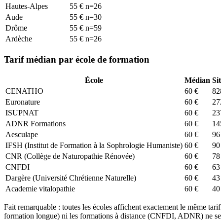
Hautes-Alpes
55
€
n=
26
Aude
55
€
n=
30
Drôme
55
€
n=
59
Ardèche
55
€
n=
26
Tarif médian par école de formation
École
Médian
Si
CENATHO
60
€
82
Euronature
60
€
27
ISUPNAT
60
€
23
ADNR Formations
60
€
14
Aesculape
60
€
96
IFSH (Institut de Formation à la Sophrologie Humaniste)
60
€
90
CNR (Collège de Naturopathie Rénovée)
60
€
78
CNFDI
60
€
63
Dargère (Université Chrétienne Naturelle)
60
€
43
Academie vitalopathie
60
€
40
Fait remarquable : toutes les écoles affichent exactement le même tar
formation longue) ni les formations à distance (CNFDI, ADNR) ne se dif