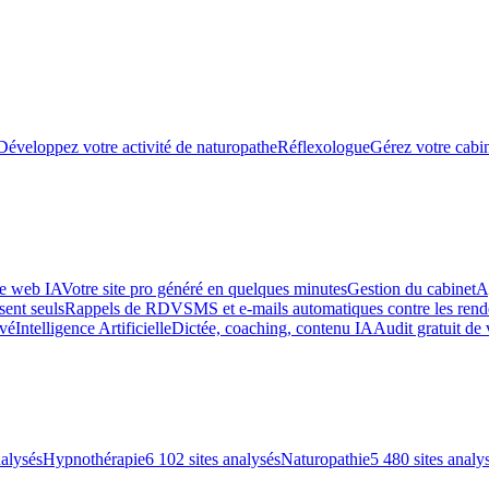
Développez votre activité de naturopathe
Réflexologue
Gérez votre cabin
te web IA
Votre site pro généré en quelques minutes
Gestion du cabinet
A
sent seuls
Rappels de RDV
SMS et e-mails automatiques contre les re
uvé
Intelligence Artificielle
Dictée, coaching, contenu IA
Audit gratuit de 
nalysés
Hypnothérapie
6 102 sites analysés
Naturopathie
5 480 sites analy