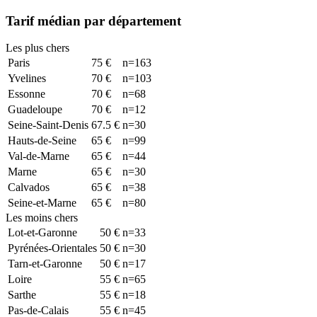
Tarif médian par département
Les plus chers
Paris
75
€
n=
163
Yvelines
70
€
n=
103
Essonne
70
€
n=
68
Guadeloupe
70
€
n=
12
Seine-Saint-Denis
67.5
€
n=
30
Hauts-de-Seine
65
€
n=
99
Val-de-Marne
65
€
n=
44
Marne
65
€
n=
30
Calvados
65
€
n=
38
Seine-et-Marne
65
€
n=
80
Les moins chers
Lot-et-Garonne
50
€
n=
33
Pyrénées-Orientales
50
€
n=
30
Tarn-et-Garonne
50
€
n=
17
Loire
55
€
n=
65
Sarthe
55
€
n=
18
Pas-de-Calais
55
€
n=
45