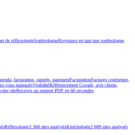
et de réflexologie
Sophrologue
Rayonnez en tant que sophrologue
genda, facturation, rappels, paiement
Facturation
Factures conformes,
ndez-vous manqués
Visibilité
Référencement Google, avis clients,
votre site
Recevez un rapport PDF en 60 secondes
sés
Réflexologie
3 368 sites analysés
Kinésiologie
2 689 sites analysés