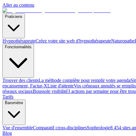
Aller au contenu
Praticiens
Hypnothérapeute
Créez votre site web d'hypnothérapeute
Naturopathe
Fonctionnalités
Trouver des clients
La méthode complète pour remplir votre agenda
Si
encaissement, Factur-X
Liste d'attente
Vos créneaux annulés se remplis
réseaux sociaux
Boussole visibilité
3 actions par semaine pour être tro
Tarifs
Baromètre
Vue d'ensemble
Comparatif cross-disciplines
Sophrologie
8 454 sites a
Blog