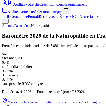
Auditez votre site
Créer mon compte gratuitement
Auditez votre site
Créer mon compte
Tarifs
Géographie
Portrait
Reconversion
Écoles
RNCP
Numérique
Multi-
☰
Accueil
/
Baromètre
/
Naturopathie
Baromètre 2026 de la Naturopathie en Fra
Première étude indépendante de
5 481
sites web de naturopathes
— don
5 481
sites analysés
60 €
tarif médian (adulte)
93.9 %
de femmes
32.7 %
sans prise de RDV en ligne
Données
avril 2026
— Prochaine mise à jour : T3 2026
Vous cherchez un
naturopathe
près de chez vous ?
Cette page est 