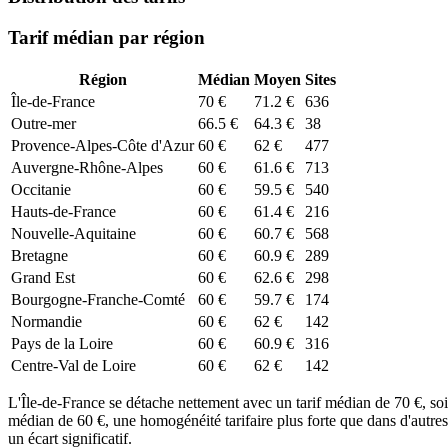
Tarif médian par région
Région
Médian
Moyen
Sites
Île-de-France
70
€
71.2
€
636
Outre-mer
66.5
€
64.3
€
38
Provence-Alpes-Côte d'Azur
60
€
62
€
477
Auvergne-Rhône-Alpes
60
€
61.6
€
713
Occitanie
60
€
59.5
€
540
Hauts-de-France
60
€
61.4
€
216
Nouvelle-Aquitaine
60
€
60.7
€
568
Bretagne
60
€
60.9
€
289
Grand Est
60
€
62.6
€
298
Bourgogne-Franche-Comté
60
€
59.7
€
174
Normandie
60
€
62
€
142
Pays de la Loire
60
€
60.9
€
316
Centre-Val de Loire
60
€
62
€
142
L'Île-de-France se détache nettement avec un tarif médian de 70 €, soit
médian de 60 €, une homogénéité tarifaire plus forte que dans d'autres 
un écart significatif.