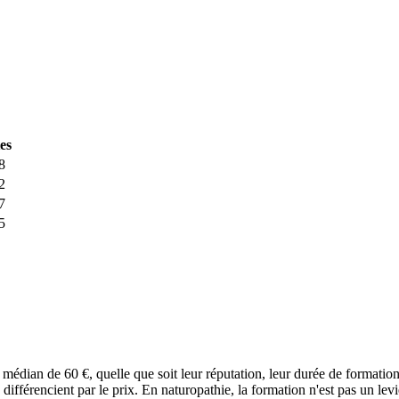
tes
8
2
7
5
if médian de
60
€, quelle que soit leur réputation, leur durée de format
férencient par le prix. En naturopathie, la formation n'est pas un levie