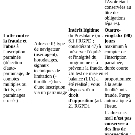
l'Avoir étant
conservées au
titre des
obligations
légales).
Intérêt légitime
Quatre-
Lutte contre
du Prestataire (art.
vingt-dix (90)
la fraude et
6.1.f RGPD ;
jours
Adresse IP, type
l'abus
à
considérant 47) à
maximum à
de navigateur
l'inscription
préserver l'équité
compter de
(user-agent),
parrainée
et l'intégrité du
l'inscription
horodatages,
(détection
programme et à
parrainée,
signaux
d'auto-
prévenir la fraude.
durée courte
techniques de
parrainage, de
Un test de mise en
et
limitation («
comptes
balance (LIA) a
proportionnée
throttle ») lors
multiples ou
été réalisé ; vous
à la seule
d'une inscription
fictifs, de
disposez d'un
finalité anti-
via un parrainage
parrainages
droit
fraude. Purge
croisés)
d'opposition
(art.
automatique à
21 RGPD).
l'issue.
L'adresse e-
mail
n'est pas
conservée à
des fins de
prospection
: