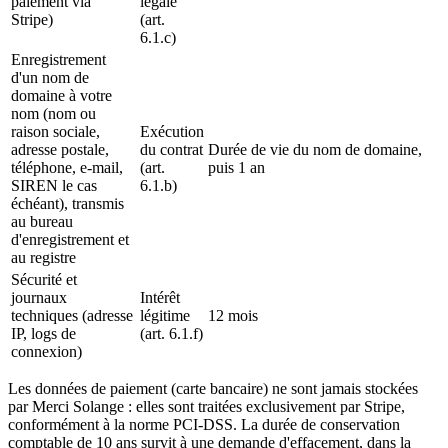
paiement via
légale
Stripe)
(art.
6.1.c)
Enregistrement
d'un nom de
domaine à votre
nom (nom ou
raison sociale,
Exécution
adresse postale,
du contrat
Durée de vie du nom de domaine,
téléphone, e-mail,
(art.
puis 1 an
SIREN le cas
6.1.b)
échéant), transmis
au bureau
d'enregistrement et
au registre
Sécurité et
journaux
Intérêt
techniques (adresse
légitime
12 mois
IP, logs de
(art. 6.1.f)
connexion)
Les données de paiement (carte bancaire) ne sont jamais stockées
par Merci Solange : elles sont traitées exclusivement par Stripe,
conformément à la norme PCI-DSS. La durée de conservation
comptable de 10 ans survit à une demande d'effacement, dans la