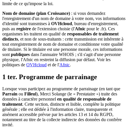
limite de ce qu'impose la loi.
Nom de domaine (plan Croissance)
: si vous demandez
l'enregistrement d'un nom de domaine à votre nom, vos informations
d'identité sont transmises à
OVHcloud
, bureau d'enregistrement,
puis au
registre
de l'extension choisie (l'
Afnic
pour le .fr). Ces
organismes les traitent en qualité de
responsables de traitement
distincts
, et non de sous-traitants : cette transmission est inhérente à
tout enregistrement de nom de domaine et conditionne votre qualité
de titulaire. Si le titulaire est une personne morale, ces informations
sont
publiques
dans l'annuaire WHOIS ; s'il s'agit d'une personne
physique, l'Afnic en restreint la diffusion par défaut. Voir les
politiques de
OVHcloud
et de l'
Afnic
.
1 ter. Programme de parrainage
Lorsque vous participez au programme de parrainage (en tant que
Parrain
ou
Filleul
), Merci Solange (le « Prestataire ») traite des
données à caractère personnel
en qualité de responsable de
traitement
. Cette section, distincte et lisible, complète la politique
générale ; elle est dédiée à l'information claire, transparente et
aisément accessible prévue par les articles 13 et 14 du RGPD,
notamment au titre de la collecte indirecte des données du confrère
invité.