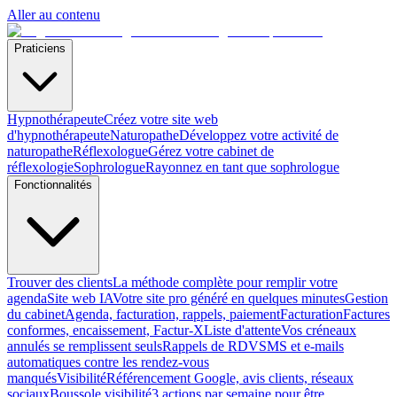
Aller au contenu
Praticiens
Hypnothérapeute
Créez votre site web
d'hypnothérapeute
Naturopathe
Développez votre activité de
naturopathe
Réflexologue
Gérez votre cabinet de
réflexologie
Sophrologue
Rayonnez en tant que sophrologue
Fonctionnalités
Trouver des clients
La méthode complète pour remplir votre
agenda
Site web IA
Votre site pro généré en quelques minutes
Gestion
du cabinet
Agenda, facturation, rappels, paiement
Facturation
Factures
conformes, encaissement, Factur-X
Liste d'attente
Vos créneaux
annulés se remplissent seuls
Rappels de RDV
SMS et e-mails
automatiques contre les rendez-vous
manqués
Visibilité
Référencement Google, avis clients, réseaux
sociaux
Boussole visibilité
3 actions par semaine pour être