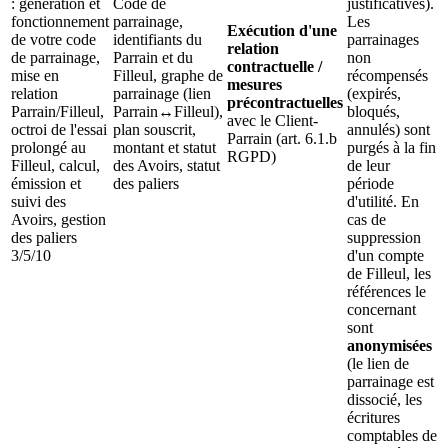
: génération et
Code de
justificatives).
fonctionnement
parrainage,
Les
Exécution d'une
de votre code
identifiants du
parrainages
relation
de parrainage,
Parrain et du
non
contractuelle /
mise en
Filleul, graphe de
récompensés
mesures
relation
parrainage (lien
(expirés,
précontractuelles
Parrain/Filleul,
Parrain↔Filleul),
bloqués,
avec le Client-
octroi de l'essai
plan souscrit,
annulés) sont
Parrain (art. 6.1.b
prolongé au
montant et statut
purgés à la fin
RGPD)
Filleul, calcul,
des Avoirs, statut
de leur
émission et
des paliers
période
suivi des
d'utilité. En
Avoirs, gestion
cas de
des paliers
suppression
3/5/10
d'un compte
de Filleul, les
références le
concernant
sont
anonymisées
(le lien de
parrainage est
dissocié, les
écritures
comptables de