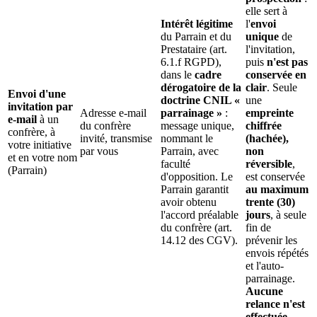
elle sert à
Intérêt légitime
l'
envoi
du Parrain et du
unique
de
Prestataire (art.
l'invitation,
6.1.f RGPD),
puis
n'est pas
dans le
cadre
conservée en
dérogatoire de la
clair
. Seule
Envoi d'une
doctrine CNIL «
une
invitation par
Adresse e-mail
parrainage »
:
empreinte
e-mail
à un
du confrère
message unique,
chiffrée
confrère, à
invité, transmise
nommant le
(hachée),
votre initiative
par vous
Parrain, avec
non
et en votre nom
faculté
réversible
,
(Parrain)
d'opposition. Le
est conservée
Parrain garantit
au maximum
avoir obtenu
trente (30)
l'accord préalable
jours
, à seule
du confrère (art.
fin de
14.12 des CGV).
prévenir les
envois répétés
et l'auto-
parrainage.
Aucune
relance n'est
effectuée.