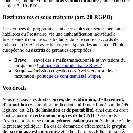
palier 10) fait intervenir une
intervention humaine
(hors champ de
l'article 22 RGPD).
Destinataires et sous-traitants (art. 28 RGPD)
Les données du programme sont accessibles aux seules personnes
habilitées du Prestataire, via une authentification individuelle.
Interviennent comme sous-traitants, dans le cadre d'accords de
traitement (DPA) et avec hébergement/garanties au sein de l'Union
européenne ou assortis de garanties appropriées :
Brevo
— envoi des e-mails transactionnels et invitations du
programme (
politique de confidentialité Brevo
) ;
Stripe
— émission et gestion des Avoirs et du solde de
facturation (
politique de confidentialité Stripe
).
Vos droits
Vous disposez des droits d'
accès, de rectification, d'effacement,
d'opposition
(y compris au traitement anti-fraude fondé sur l'intérêt
légitime, art. 21),
de limitation et de portabilité
, ainsi que du droit
d'introduire une
réclamation auprès de la CNIL
. Ces droits
s'exercent à l'adresse
contact@merci-solange.com
(voir article 3 de
la présente politique). En cas de demande d'effacement, le
graphe
de parrainage est anonymisé
et le lien Parrain↔Filleul dissocié,