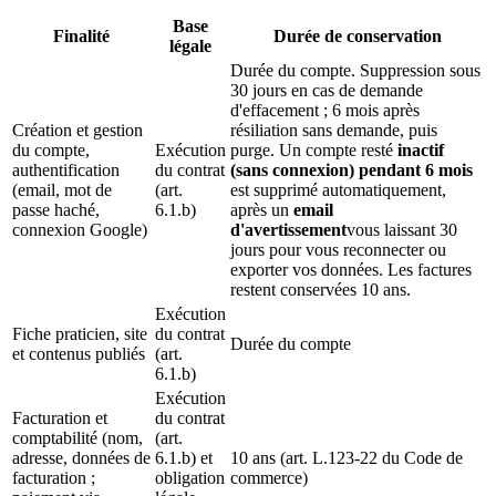
Base
Finalité
Durée de conservation
légale
Durée du compte. Suppression sous
30 jours en cas de demande
d'effacement ; 6 mois après
Création et gestion
résiliation sans demande, puis
du compte,
Exécution
purge. Un compte resté
inactif
authentification
du contrat
(sans connexion) pendant 6 mois
(email, mot de
(art.
est supprimé automatiquement,
passe haché,
6.1.b)
après un
email
connexion Google)
d'avertissement
vous laissant 30
jours pour vous reconnecter ou
exporter vos données. Les factures
restent conservées 10 ans.
Exécution
Fiche praticien, site
du contrat
Durée du compte
et contenus publiés
(art.
6.1.b)
Exécution
Facturation et
du contrat
comptabilité (nom,
(art.
adresse, données de
6.1.b) et
10 ans (art. L.123-22 du Code de
facturation ;
obligation
commerce)