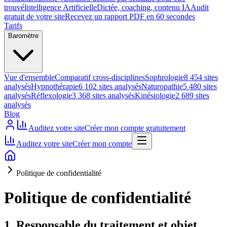
trouvé
Intelligence Artificielle
Dictée, coaching, contenu IA
Audit
gratuit de votre site
Recevez un rapport PDF en 60 secondes
Tarifs
Baromètre
Vue d'ensemble
Comparatif cross-disciplines
Sophrologie
8 454 sites
analysés
Hypnothérapie
6 102 sites analysés
Naturopathie
5 480 sites
analysés
Réflexologie
3 368 sites analysés
Kinésiologie
2 689 sites
analysés
Blog
Auditez votre site
Créer mon compte gratuitement
Auditez votre site
Créer mon compte
Politique de confidentialité
Politique de confidentialité
1. Responsable du traitement et objet