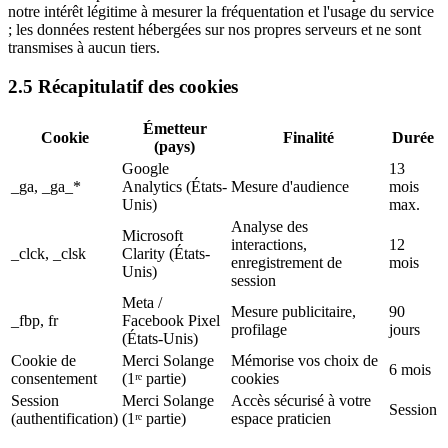
notre intérêt légitime à mesurer la fréquentation et l'usage du service
; les données restent hébergées sur nos propres serveurs et ne sont
transmises à aucun tiers.
2.5 Récapitulatif des cookies
Émetteur
Cookie
Finalité
Durée
(pays)
Google
13
_ga, _ga_*
Analytics (États-
Mesure d'audience
mois
Unis)
max.
Analyse des
Microsoft
interactions,
12
_clck, _clsk
Clarity (États-
enregistrement de
mois
Unis)
session
Meta /
Mesure publicitaire,
90
_fbp, fr
Facebook Pixel
profilage
jours
(États-Unis)
Cookie de
Merci Solange
Mémorise vos choix de
6 mois
consentement
(1ʳᵉ partie)
cookies
Session
Merci Solange
Accès sécurisé à votre
Session
(authentification)
(1ʳᵉ partie)
espace praticien