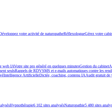
Développez votre activité de naturopathe
Réflexologue
Gérez votre cabin
te web IA
Votre site pro généré en quelques minutes
Gestion du cabinet
A
sent seuls
Rappels de RDV
SMS et e-mails automatiques contre les re
uvé
Intelligence Artificielle
Dictée, coaching, contenu IA
Audit gratuit de 
nalysés
Hypnothérapie
6 102 sites analysés
Naturopathie
5 480 sites analy