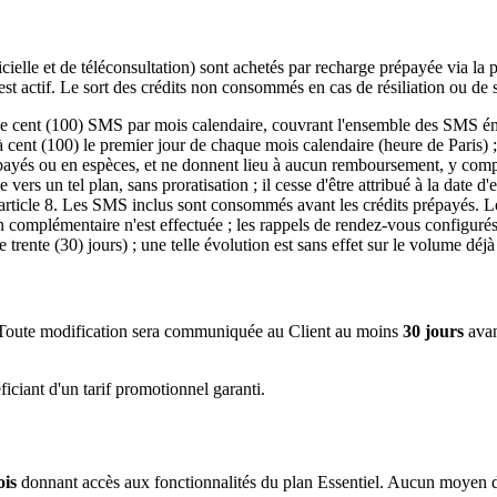
ificielle et de téléconsultation) sont achetés par recharge prépayée via l
 est actif. Le sort des crédits non consommés en cas de résiliation ou de s
 cent (100) SMS par mois calendaire, couvrant l'ensemble des SMS émi
s à cent (100) le premier jour de chaque mois calendaire (heure de Pari
prépayés ou en espèces, et ne donnent lieu à aucun remboursement, y com
 vers un tel plan, sans proratisation ; il cesse d'être attribué à la date d'
l'article 8. Les SMS inclus sont consommés avant les crédits prépayés. Lo
complémentaire n'est effectuée ; les rappels de rendez-vous configurés 
 trente (30) jours) ; une telle évolution est sans effet sur le volume déjà
nt. Toute modification sera communiquée au Client au moins
30 jours
avan
iciant d'un tarif promotionnel garanti.
is
donnant accès aux fonctionnalités du plan
Essentiel
. Aucun moyen de