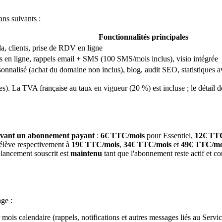
ns suivants :
Fonctionnalités principales
a, clients, prise de RDV en ligne
ts en ligne, rappels email + SMS (100 SMS/mois inclus), visio intégrée
nnalisé (achat du domaine non inclus), blog, audit SEO, statistiques a
s). La TVA française au taux en vigueur (20 %) est incluse ; le détail 
rivant un abonnement payant
:
6
€ TTC/mois
pour
Essentiel
,
12
€ TT
'élève respectivement à
19
€ TTC/mois
,
34
€ TTC/mois
et
49
€ TTC/mo
e lancement souscrit est
maintenu
tant que l'abonnement reste actif et co
ge :
ois calendaire (rappels, notifications et autres messages liés au Service