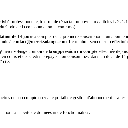
ctivité professionnelle, le droit de rétractation prévu aux articles L.2
3 du Code de la consommation, a contrario).
tation de 14 jours
à compter de la première souscription à un abonnemen
emande à
contact@merci-solange.com
. Le remboursement sera effectué
@merci-solange.com
ou
de la
suppression du compte
effectuée depuis 
t en cours et des crédits prépayés non consommés, dans un délai de 14 
7 et 8.
tres de son compte ou via le portail de gestion d'abonnement. La résili
liation sans perte de données ni de fonctionnalités.