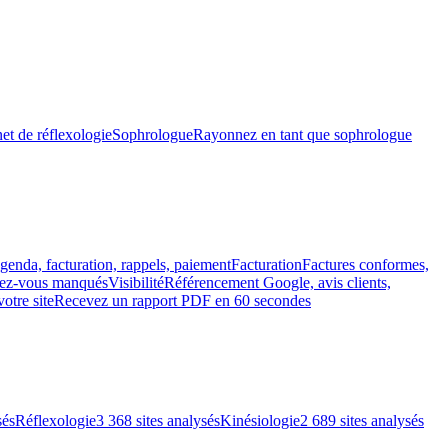
et de réflexologie
Sophrologue
Rayonnez en tant que sophrologue
genda, facturation, rappels, paiement
Facturation
Factures conformes,
ndez-vous manqués
Visibilité
Référencement Google, avis clients,
votre site
Recevez un rapport PDF en 60 secondes
sés
Réflexologie
3 368 sites analysés
Kinésiologie
2 689 sites analysés