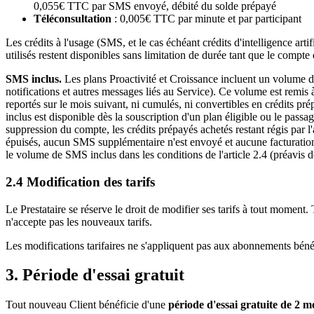
0,055
€ TTC par SMS envoyé, débité du solde prépayé
Téléconsultation
:
0,005
€ TTC par minute et par participant
Les crédits à l'usage (SMS, et le cas échéant crédits d'intelligence art
utilisés restent disponibles sans limitation de durée tant que le compte
SMS inclus.
Les plans
Proactivité
et
Croissance
incluent un volume de
notifications et autres messages liés au Service). Ce volume est remi
reportés sur le mois suivant, ni cumulés, ni convertibles en crédits 
inclus est disponible dès la souscription d'un plan éligible ou le passage
suppression du compte, les crédits prépayés achetés restant régis par 
épuisés, aucun SMS supplémentaire n'est envoyé et aucune facturation 
le volume de SMS inclus dans les conditions de l'article 2.4 (préavis de
2.4 Modification des tarifs
Le Prestataire se réserve le droit de modifier ses tarifs à tout mome
n'accepte pas les nouveaux tarifs.
Les modifications tarifaires ne s'appliquent pas aux abonnements bénéf
3. Période d'essai gratuit
Tout nouveau Client bénéficie d'une
période d'essai gratuite de
2
mo