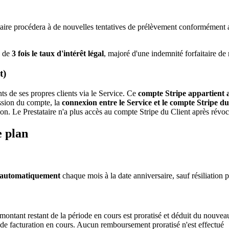
tataire procédera à de nouvelles tentatives de prélèvement conformément 
x de
3 fois le taux d'intérêt légal
, majoré d'une indemnité forfaitaire 
t)
ts de ses propres clients via le Service. Ce
compte Stripe appartient 
ession du compte, la
connexion entre le Service et le compte Stripe du
n. Le Prestataire n'a plus accès au compte Stripe du Client après révoc
e plan
 automatiquement
chaque mois à la date anniversaire, sauf résiliation 
ontant restant de la période en cours est proratisé et déduit du nouveau
e de facturation en cours. Aucun remboursement proratisé n'est effectué