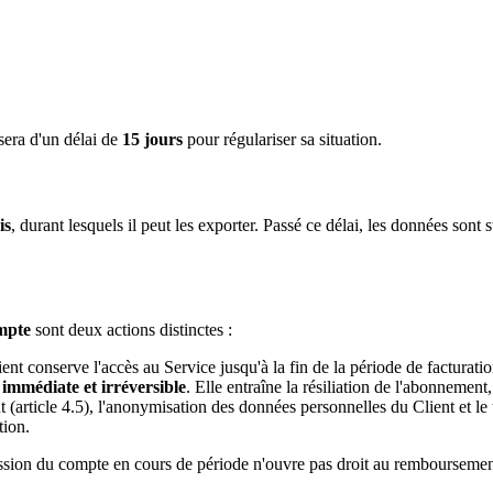
sera d'un délai de
15 jours
pour régulariser sa situation.
is
, durant lesquels il peut les exporter. Passé ce délai, les données so
mpte
sont deux actions distinctes :
nt conserve l'accès au Service jusqu'à la fin de la période de facturatio
t
immédiate et irréversible
. Elle entraîne la résiliation de l'abonnement
(article 4.5), l'anonymisation des données personnelles du Client et l
tion.
ppression du compte en cours de période n'ouvre pas droit au rembourseme