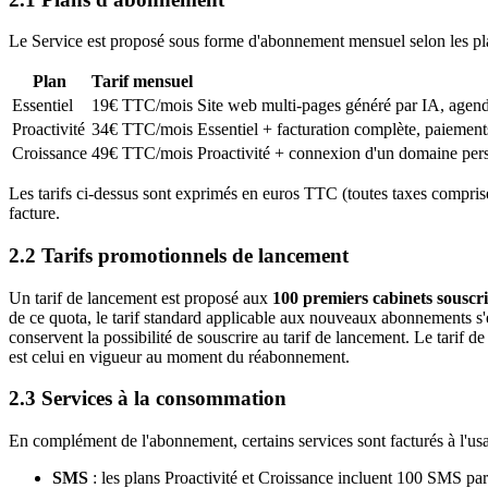
Le Service est proposé sous forme d'abonnement mensuel selon les pla
Plan
Tarif mensuel
Essentiel
19
€ TTC/mois
Site web multi-pages généré par IA, agend
Proactivité
34
€ TTC/mois
Essentiel + facturation complète, paiemen
Croissance
49
€ TTC/mois
Proactivité + connexion d'un domaine perso
Les tarifs ci-dessus sont exprimés en euros TTC (toutes taxes comprise
facture.
2.2 Tarifs promotionnels de lancement
Un tarif de lancement est proposé aux
100 premiers cabinets sousc
de ce quota, le tarif standard applicable aux nouveaux abonnements s
conservent la possibilité de souscrire au tarif de lancement. Le tarif d
est celui en vigueur au moment du réabonnement.
2.3 Services à la consommation
En complément de l'abonnement, certains services sont facturés à l'usa
SMS
: les plans
Proactivité
et
Croissance
incluent 100 SMS par m