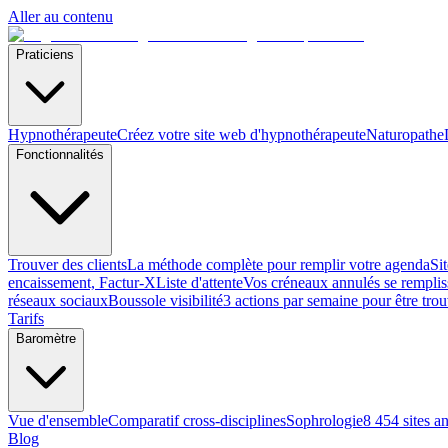
Aller au contenu
Praticiens
Hypnothérapeute
Créez votre site web d'hypnothérapeute
Naturopathe
Fonctionnalités
Trouver des clients
La méthode complète pour remplir votre agenda
Si
encaissement, Factur-X
Liste d'attente
Vos créneaux annulés se remplis
réseaux sociaux
Boussole visibilité
3 actions par semaine pour être tro
Tarifs
Baromètre
Vue d'ensemble
Comparatif cross-disciplines
Sophrologie
8 454 sites a
Blog