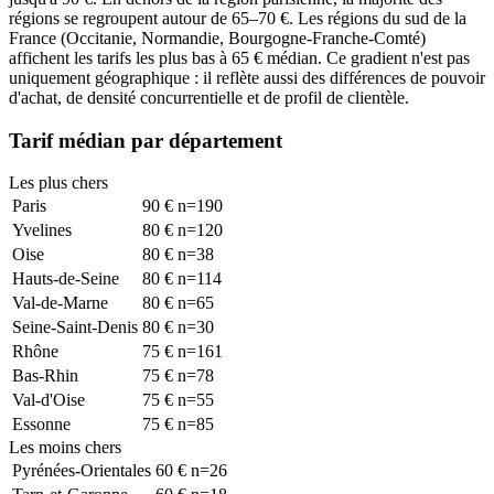
régions se regroupent autour de 65–70 €. Les régions du sud de la
France (Occitanie, Normandie, Bourgogne-Franche-Comté)
affichent les tarifs les plus bas à 65 € médian. Ce gradient n'est pas
uniquement géographique : il reflète aussi des différences de pouvoir
d'achat, de densité concurrentielle et de profil de clientèle.
Tarif médian par département
Les plus chers
Paris
90
€
n=
190
Yvelines
80
€
n=
120
Oise
80
€
n=
38
Hauts-de-Seine
80
€
n=
114
Val-de-Marne
80
€
n=
65
Seine-Saint-Denis
80
€
n=
30
Rhône
75
€
n=
161
Bas-Rhin
75
€
n=
78
Val-d'Oise
75
€
n=
55
Essonne
75
€
n=
85
Les moins chers
Pyrénées-Orientales
60
€
n=
26