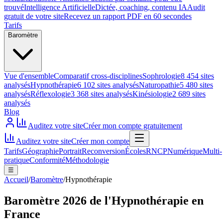
trouvé
Intelligence Artificielle
Dictée, coaching, contenu IA
Audit
gratuit de votre site
Recevez un rapport PDF en 60 secondes
Tarifs
Baromètre
Vue d'ensemble
Comparatif cross-disciplines
Sophrologie
8 454 sites
analysés
Hypnothérapie
6 102 sites analysés
Naturopathie
5 480 sites
analysés
Réflexologie
3 368 sites analysés
Kinésiologie
2 689 sites
analysés
Blog
Auditez votre site
Créer mon compte gratuitement
Auditez votre site
Créer mon compte
Tarifs
Géographie
Portrait
Reconversion
Écoles
RNCP
Numérique
Multi-
pratique
Conformité
Méthodologie
☰
Accueil
/
Baromètre
/
Hypnothérapie
Baromètre 2026 de l'Hypnothérapie en
France