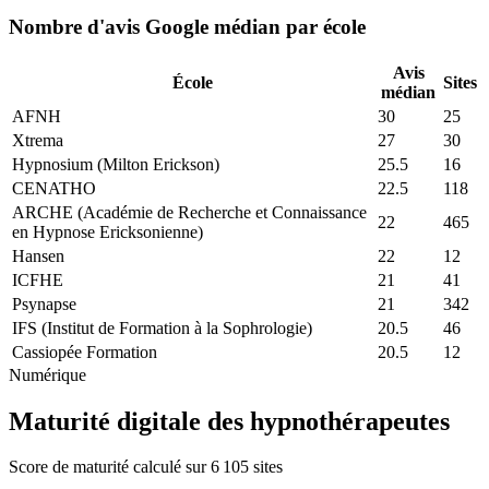
Nombre d'avis Google médian par école
Avis
École
Sites
médian
AFNH
30
25
Xtrema
27
30
Hypnosium (Milton Erickson)
25.5
16
CENATHO
22.5
118
ARCHE (Académie de Recherche et Connaissance
22
465
en Hypnose Ericksonienne)
Hansen
22
12
ICFHE
21
41
Psynapse
21
342
IFS (Institut de Formation à la Sophrologie)
20.5
46
Cassiopée Formation
20.5
12
Numérique
Maturité digitale des hypnothérapeutes
Score de maturité calculé sur 6 105 sites