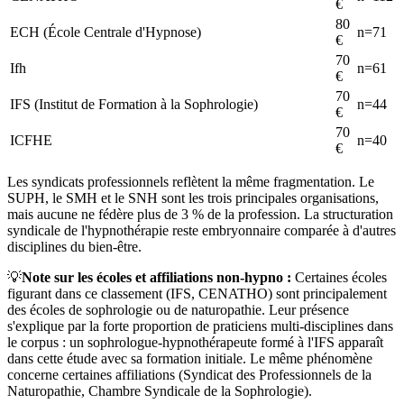
€
80
ECH (École Centrale d'Hypnose)
n=
71
€
70
Ifh
n=
61
€
70
IFS (Institut de Formation à la Sophrologie)
n=
44
€
70
ICFHE
n=
40
€
Les syndicats professionnels reflètent la même fragmentation. Le
SUPH, le SMH et le SNH sont les trois principales organisations,
mais aucune ne fédère plus de 3 % de la profession. La structuration
syndicale de l'hypnothérapie reste embryonnaire comparée à d'autres
disciplines du bien-être.
💡
Note sur les écoles et affiliations non-hypno :
Certaines écoles
figurant dans ce classement (IFS, CENATHO) sont principalement
des écoles de sophrologie ou de naturopathie. Leur présence
s'explique par la forte proportion de praticiens multi-disciplines dans
le corpus : un sophrologue-hypnothérapeute formé à l'IFS apparaît
dans cette étude avec sa formation initiale. Le même phénomène
concerne certaines affiliations (Syndicat des Professionnels de la
Naturopathie, Chambre Syndicale de la Sophrologie).