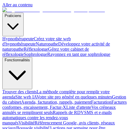
Aller au contenu
Praticiens
Hypnothérapeute
Créez votre site web
d'hypnothérapeute
Naturopathe
Développez votre activité de
naturopathe
Réflexologue
Gérez votre cabinet de
réflexologie
Sophrologue
Rayonnez en tant que sophrologue
Fonctionnalités
Trouver des clients
La méthode complète pour remplir votre
agenda
Site web IA
Votre site pro généré en quelques minutes
Gestion
du cabinet
Agenda, facturation, rappels, paiement
Facturation
Factures
conformes, encaissement, Factur-X
Liste d'attente
Vos créneaux
annulés se remplissent seuls
Rappels de RDV
SMS et e-mails
automatiques contre les rendez-vous
manqués
Visibilité
Référencement Google, avis clients, réseaux
sociaux
Boussole visibilité
3 actions par semaine pour être