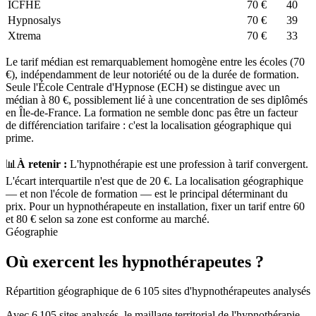
ICFHE
70
€
40
Hypnosalys
70
€
39
Xtrema
70
€
33
Le tarif médian est remarquablement homogène entre les écoles (
70
€), indépendamment de leur notoriété ou de la durée de formation.
Seule l'École Centrale d'Hypnose (ECH) se distingue avec un
médian à 80 €, possiblement lié à une concentration de ses diplômés
en Île-de-France. La formation ne semble donc pas être un facteur
de différenciation tarifaire : c'est la localisation géographique qui
prime.
📊
À retenir :
L'hypnothérapie est une profession à tarif convergent.
L'écart interquartile n'est que de
20
€. La localisation géographique
— et non l'école de formation — est le principal déterminant du
prix. Pour un hypnothérapeute en installation, fixer un tarif entre 60
et 80 € selon sa zone est conforme au marché.
Géographie
Où exercent les hypnothérapeutes ?
Répartition géographique de 6 105 sites d'hypnothérapeutes analysés
Avec
6 105
sites analysés, le maillage territorial de l'hypnothérapie