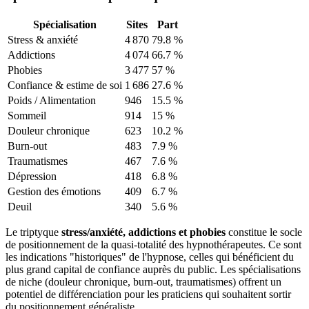
Spécialisation
Sites
Part
Stress & anxiété
4 870
79.8
%
Addictions
4 074
66.7
%
Phobies
3 477
57
%
Confiance & estime de soi
1 686
27.6
%
Poids / Alimentation
946
15.5
%
Sommeil
914
15
%
Douleur chronique
623
10.2
%
Burn-out
483
7.9
%
Traumatismes
467
7.6
%
Dépression
418
6.8
%
Gestion des émotions
409
6.7
%
Deuil
340
5.6
%
Le triptyque
stress/anxiété, addictions et phobies
constitue le socle
de positionnement de la quasi-totalité des hypnothérapeutes. Ce sont
les indications "historiques" de l'hypnose, celles qui bénéficient du
plus grand capital de confiance auprès du public. Les spécialisations
de niche (douleur chronique, burn-out, traumatismes) offrent un
potentiel de différenciation pour les praticiens qui souhaitent sortir
du positionnement généraliste.