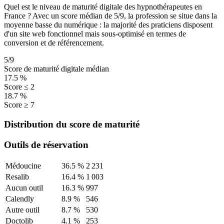
Quel est le niveau de maturité digitale des hypnothérapeutes en
France ? Avec un score médian de
5
/9, la profession se situe dans la
moyenne basse du numérique : la majorité des praticiens disposent
d'un site web fonctionnel mais sous-optimisé en termes de
conversion et de référencement.
5
/9
Score de maturité digitale médian
17.5
%
Score ≤ 2
18.7
%
Score ≥ 7
Distribution du score de maturité
Outils de réservation
Médoucine
36.5
%
2 231
Resalib
16.4
%
1 003
Aucun outil
16.3
%
997
Calendly
8.9
%
546
Autre outil
8.7
%
530
Doctolib
4.1
%
253