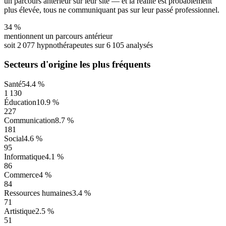
un parcours antérieur sur leur site — et la réalité est probablement
plus élevée, tous ne communiquant pas sur leur passé professionnel.
34
%
mentionnent un parcours antérieur
soit
2 077
hypnothérapeutes
sur
6 105
analysés
Secteurs d'origine les plus fréquents
Santé
54.4 %
1 130
Éducation
10.9 %
227
Communication
8.7 %
181
Social
4.6 %
95
Informatique
4.1 %
86
Commerce
4 %
84
Ressources humaines
3.4 %
71
Artistique
2.5 %
51