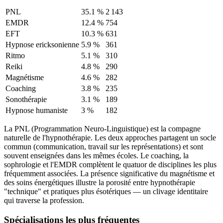
PNL
35.1
%
2 143
EMDR
12.4
%
754
EFT
10.3
%
631
Hypnose ericksonienne
5.9
%
361
Ritmo
5.1
%
310
Reiki
4.8
%
290
Magnétisme
4.6
%
282
Coaching
3.8
%
235
Sonothérapie
3.1
%
189
Hypnose humaniste
3
%
182
La PNL (Programmation Neuro-Linguistique) est la compagne
naturelle de l'hypnothérapie. Les deux approches partagent un socle
commun (communication, travail sur les représentations) et sont
souvent enseignées dans les mêmes écoles. Le coaching, la
sophrologie et l'EMDR complètent le quatuor de disciplines les plus
fréquemment associées. La présence significative du magnétisme et
des soins énergétiques illustre la porosité entre hypnothérapie
"technique" et pratiques plus ésotériques — un clivage identitaire
qui traverse la profession.
Spécialisations les plus fréquentes