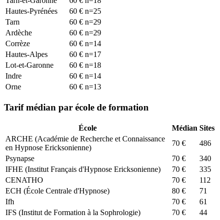
Tarn-et-Garonne
60
€
n=
18
Hautes-Pyrénées
60
€
n=
25
Tarn
60
€
n=
29
Ardèche
60
€
n=
29
Corrèze
60
€
n=
14
Hautes-Alpes
60
€
n=
17
Lot-et-Garonne
60
€
n=
18
Indre
60
€
n=
14
Orne
60
€
n=
13
Tarif médian par école de formation
École
Médian
Sites
ARCHE (Académie de Recherche et Connaissance
70
€
486
en Hypnose Ericksonienne)
Psynapse
70
€
340
IFHE (Institut Français d'Hypnose Ericksonienne)
70
€
335
CENATHO
70
€
112
ECH (École Centrale d'Hypnose)
80
€
71
Ifh
70
€
61
IFS (Institut de Formation à la Sophrologie)
70
€
44