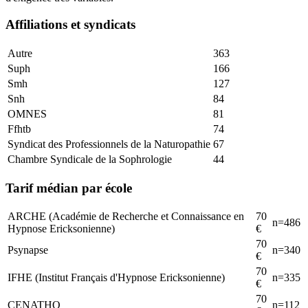
Affiliations et syndicats
Autre
363
Suph
166
Smh
127
Snh
84
OMNES
81
Ffhtb
74
Syndicat des Professionnels de la Naturopathie
67
Chambre Syndicale de la Sophrologie
44
Tarif médian par école
ARCHE (Académie de Recherche et Connaissance en
70
n=
486
Hypnose Ericksonienne)
€
70
Psynapse
n=
340
€
70
IFHE (Institut Français d'Hypnose Ericksonienne)
n=
335
€
70
CENATHO
n=
112