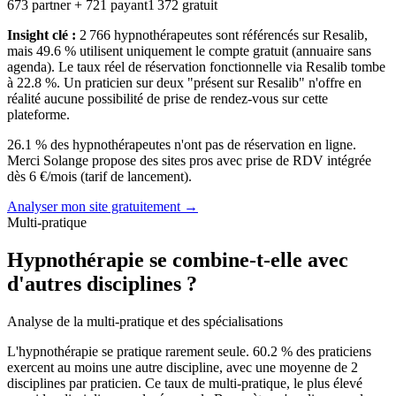
673
partner +
721
payant
1 372
gratuit
Insight clé :
2 766
hypnothérapeutes sont référencés sur Resalib,
mais
49.6
% utilisent uniquement le compte gratuit (annuaire sans
agenda). Le taux réel de réservation fonctionnelle via Resalib tombe
à
22.8
%. Un praticien sur deux "présent sur Resalib" n'offre en
réalité aucune possibilité de prise de rendez-vous sur cette
plateforme.
26.1
% des
hypnothérapeutes
n'ont pas de réservation en ligne.
Merci Solange
propose des sites pros avec prise de RDV intégrée
dès
6
€/mois (tarif de lancement).
Analyser mon site gratuitement →
Multi-pratique
Hypnothérapie se combine-t-elle avec
d'autres disciplines ?
Analyse de la multi-pratique et des spécialisations
L'hypnothérapie se pratique rarement seule.
60.2
% des praticiens
exercent au moins une autre discipline, avec une moyenne de
2
disciplines par praticien. Ce taux de multi-pratique, le plus élevé