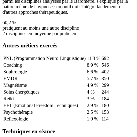
parmi les disciplines analysées par le Baromètre, s'explique par la
nature même de l'hypnose : un outil qui s'intègre facilement à
d'autres approches thérapeutiques.
60,2
%
pratiquent au moins une autre discipline
2
disciplines en moyenne par praticien
Autres métiers exercés
PNL (Programmation Neuro-Linguistique)
11.3
%
692
Coaching
8.9
%
546
Sophrologie
6.6
%
402
EMDR
5.7
%
350
Magnétisme
4.9
%
299
Soins énergétiques
4
%
244
Reiki
3
%
184
EFT (Emotional Freedom Techniques)
2.9
%
180
Psychothérapie
2.5
%
153
Réflexologie
1.9
%
114
Techniques en séance