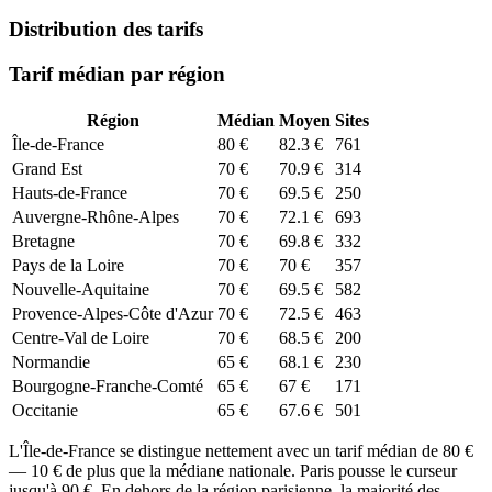
Distribution des tarifs
Tarif médian par région
Région
Médian
Moyen
Sites
Île-de-France
80
€
82.3
€
761
Grand Est
70
€
70.9
€
314
Hauts-de-France
70
€
69.5
€
250
Auvergne-Rhône-Alpes
70
€
72.1
€
693
Bretagne
70
€
69.8
€
332
Pays de la Loire
70
€
70
€
357
Nouvelle-Aquitaine
70
€
69.5
€
582
Provence-Alpes-Côte d'Azur
70
€
72.5
€
463
Centre-Val de Loire
70
€
68.5
€
200
Normandie
65
€
68.1
€
230
Bourgogne-Franche-Comté
65
€
67
€
171
Occitanie
65
€
67.6
€
501
L'Île-de-France se distingue nettement avec un tarif médian de 80 €
— 10 € de plus que la médiane nationale. Paris pousse le curseur
jusqu'à 90 €. En dehors de la région parisienne, la majorité des