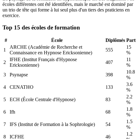
écoles différentes ont été identifiées
, mais le marché est dominé par
un trio de tête qui forme à lui seul plus d'un tiers des praticiens en
exercice.
Top 15 des écoles de formation
#
École
Diplômés
Part
ARCHE (Académie de Recherche et
15
1
555
Connaissance en Hypnose Ericksonienne)
%
IFHE (Institut Français d'Hypnose
11
2
407
Ericksonienne)
%
10.8
3
Psynapse
398
%
3.6
4
CENATHO
133
%
2.2
5
ECH (École Centrale d'Hypnose)
83
%
1.8
6
Ifh
68
%
1.5
7
IFS (Institut de Formation à la Sophrologie)
54
%
1.2
8
ICFHE
46