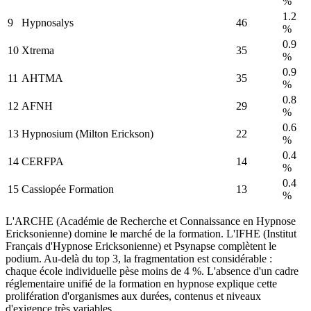
%
1.2
9
Hypnosalys
46
%
0.9
10
Xtrema
35
%
0.9
11
AHTMA
35
%
0.8
12
AFNH
29
%
0.6
13
Hypnosium (Milton Erickson)
22
%
0.4
14
CERFPA
14
%
0.4
15
Cassiopée Formation
13
%
L'ARCHE (Académie de Recherche et Connaissance en Hypnose
Ericksonienne) domine le marché de la formation. L'IFHE (Institut
Français d'Hypnose Ericksonienne) et Psynapse complètent le
podium. Au-delà du top 3, la fragmentation est considérable :
chaque école individuelle pèse moins de 4 %. L'absence d'un cadre
réglementaire unifié de la formation en hypnose explique cette
prolifération d'organismes aux durées, contenus et niveaux
d'exigence très variables.