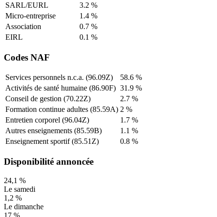
SARL/EURL
3.2
%
Micro-entreprise
1.4
%
Association
0.7
%
EIRL
0.1
%
Codes NAF
Services personnels n.c.a. (96.09Z)
58.6
%
Activités de santé humaine (86.90F)
31.9
%
Conseil de gestion (70.22Z)
2.7
%
Formation continue adultes (85.59A)
2
%
Entretien corporel (96.04Z)
1.7
%
Autres enseignements (85.59B)
1.1
%
Enseignement sportif (85.51Z)
0.8
%
Disponibilité annoncée
24,1
%
Le samedi
1,2
%
Le dimanche
17
%