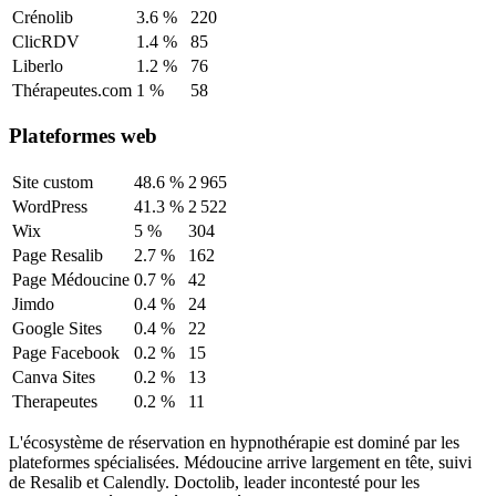
Crénolib
3.6
%
220
ClicRDV
1.4
%
85
Liberlo
1.2
%
76
Thérapeutes.com
1
%
58
Plateformes web
Site custom
48.6
%
2 965
WordPress
41.3
%
2 522
Wix
5
%
304
Page Resalib
2.7
%
162
Page Médoucine
0.7
%
42
Jimdo
0.4
%
24
Google Sites
0.4
%
22
Page Facebook
0.2
%
15
Canva Sites
0.2
%
13
Therapeutes
0.2
%
11
L'écosystème de réservation en hypnothérapie est dominé par les
plateformes spécialisées. Médoucine arrive largement en tête, suivi
de Resalib et Calendly. Doctolib, leader incontesté pour les