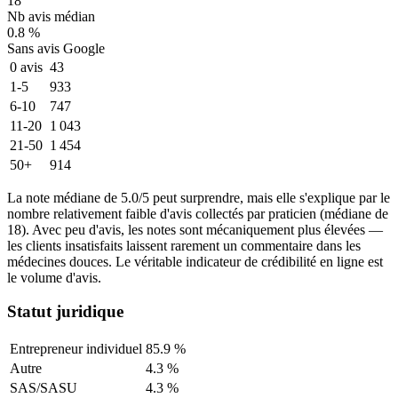
18
Nb avis médian
0.8 %
Sans avis Google
0 avis
43
1-5
933
6-10
747
11-20
1 043
21-50
1 454
50+
914
La note médiane de
5.0
/5 peut surprendre, mais elle s'explique par le
nombre relativement faible d'avis collectés par praticien (médiane de
18
). Avec peu d'avis, les notes sont mécaniquement plus élevées —
les clients insatisfaits laissent rarement un commentaire dans les
médecines douces. Le véritable indicateur de crédibilité en ligne est
le volume d'avis.
Statut juridique
Entrepreneur individuel
85.9
%
Autre
4.3
%
SAS/SASU
4.3
%