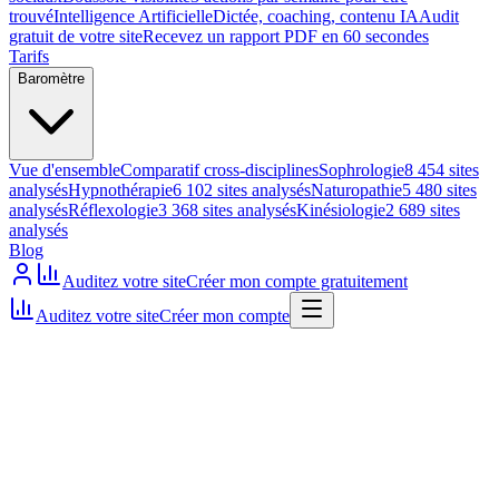
trouvé
Intelligence Artificielle
Dictée, coaching, contenu IA
Audit
gratuit de votre site
Recevez un rapport PDF en 60 secondes
Tarifs
Baromètre
Vue d'ensemble
Comparatif cross-disciplines
Sophrologie
8 454 sites
analysés
Hypnothérapie
6 102 sites analysés
Naturopathie
5 480 sites
analysés
Réflexologie
3 368 sites analysés
Kinésiologie
2 689 sites
analysés
Blog
Auditez votre site
Créer mon compte gratuitement
Auditez votre site
Créer mon compte