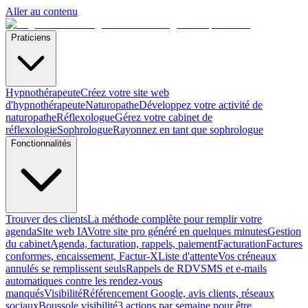
Aller au contenu
Praticiens
Hypnothérapeute
Créez votre site web
d'hypnothérapeute
Naturopathe
Développez votre activité de
naturopathe
Réflexologue
Gérez votre cabinet de
réflexologie
Sophrologue
Rayonnez en tant que sophrologue
Fonctionnalités
Trouver des clients
La méthode complète pour remplir votre
agenda
Site web IA
Votre site pro généré en quelques minutes
Gestion
du cabinet
Agenda, facturation, rappels, paiement
Facturation
Factures
conformes, encaissement, Factur-X
Liste d'attente
Vos créneaux
annulés se remplissent seuls
Rappels de RDV
SMS et e-mails
automatiques contre les rendez-vous
manqués
Visibilité
Référencement Google, avis clients, réseaux
sociaux
Boussole visibilité
3 actions par semaine pour être