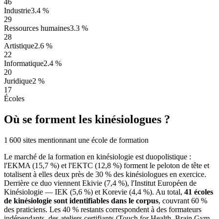
46
Industrie
3.4 %
29
Ressources humaines
3.3 %
28
Artistique
2.6 %
22
Informatique
2.4 %
20
Juridique
2 %
17
Écoles
Où se forment les kinésiologues ?
1 600 sites mentionnant une école de formation
Le marché de la formation en kinésiologie est duopolistique :
l'EKMA (15,7 %) et l'EKTC (12,8 %) forment le peloton de tête et
totalisent à elles deux près de 30 % des kinésiologues en exercice.
Derrière ce duo viennent Ekivie (7,4 %), l'Institut Européen de
Kinésiologie — IEK (5,6 %) et Korevie (4,4 %). Au total,
41 écoles
de kinésiologie sont identifiables dans le corpus
, couvrant 60 %
des praticiens. Les 40 % restants correspondent à des formateurs
indépendants, des ateliers certifiants (Touch for Health, Brain Gym,