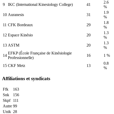
2.6
9
IKC (International Kinesiology College)
41
%
1.9
10
Auranesis
31
%
1.8
11
CFK Bordeaux
29
%
1.3
12
Espace Kinésio
20
%
1.3
13
ASTM
20
%
EFKP (École Française de Kinésiologie
14
16
1
%
Professionnelle)
0.8
15
CKF Metz
13
%
Affiliations et syndicats
Ffk
163
Snk
156
Skpf
111
Autre
99
Unik
28