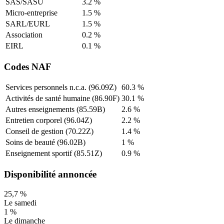
SAS/SASU
3.2
%
Micro-entreprise
1.5
%
SARL/EURL
1.5
%
Association
0.2
%
EIRL
0.1
%
Codes NAF
Services personnels n.c.a. (96.09Z)
60.3
%
Activités de santé humaine (86.90F)
30.1
%
Autres enseignements (85.59B)
2.6
%
Entretien corporel (96.04Z)
2.2
%
Conseil de gestion (70.22Z)
1.4
%
Soins de beauté (96.02B)
1
%
Enseignement sportif (85.51Z)
0.9
%
Disponibilité annoncée
25,7
%
Le samedi
1
%
Le dimanche