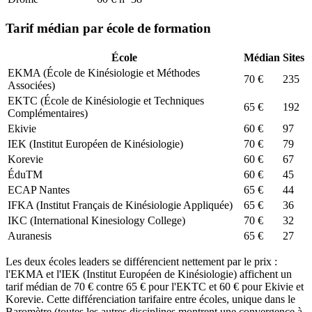
Tarif médian par école de formation
École
Médian
Sites
EKMA (École de Kinésiologie et Méthodes
70
€
235
Associées)
EKTC (École de Kinésiologie et Techniques
65
€
192
Complémentaires)
Ekivie
60
€
97
IEK (Institut Européen de Kinésiologie)
70
€
79
Korevie
60
€
67
ÉduTM
60
€
45
ECAP Nantes
65
€
44
IFKA (Institut Français de Kinésiologie Appliquée)
65
€
36
IKC (International Kinesiology College)
70
€
32
Auranesis
65
€
27
Les deux écoles leaders se différencient nettement par le prix :
l'EKMA et l'IEK (Institut Européen de Kinésiologie) affichent un
tarif médian de 70 € contre 65 € pour l'EKTC et 60 € pour Ekivie et
Korevie. Cette différenciation tarifaire entre écoles, unique dans le
Baromètre (toutes les autres disciplines montrent une convergence à