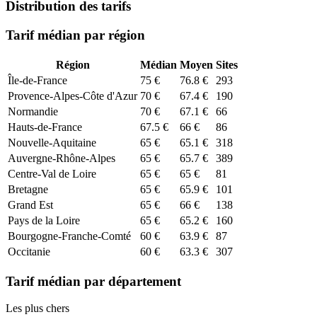
Distribution des tarifs
Tarif médian par région
Région
Médian
Moyen
Sites
Île-de-France
75
€
76.8
€
293
Provence-Alpes-Côte d'Azur
70
€
67.4
€
190
Normandie
70
€
67.1
€
66
Hauts-de-France
67.5
€
66
€
86
Nouvelle-Aquitaine
65
€
65.1
€
318
Auvergne-Rhône-Alpes
65
€
65.7
€
389
Centre-Val de Loire
65
€
65
€
81
Bretagne
65
€
65.9
€
101
Grand Est
65
€
66
€
138
Pays de la Loire
65
€
65.2
€
160
Bourgogne-Franche-Comté
60
€
63.9
€
87
Occitanie
60
€
63.3
€
307
Tarif médian par département
Les plus chers