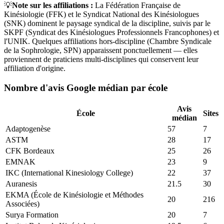
💡
Note sur les affiliations :
La Fédération Française de
Kinésiologie (FFK) et le Syndicat National des Kinésiologues
(SNK) dominent le paysage syndical de la discipline, suivis par le
SKPF (Syndicat des Kinésiologues Professionnels Francophones) et
l'UNIK. Quelques affiliations hors-discipline (Chambre Syndicale
de la Sophrologie, SPN) apparaissent ponctuellement — elles
proviennent de praticiens multi-disciplines qui conservent leur
affiliation d'origine.
Nombre d'avis Google médian par école
Avis
École
Sites
médian
Adaptogenèse
57
7
ASTM
28
17
CFK Bordeaux
25
26
EMNAK
23
9
IKC (International Kinesiology College)
22
37
Auranesis
21.5
30
EKMA (École de Kinésiologie et Méthodes
20
216
Associées)
Surya Formation
20
7