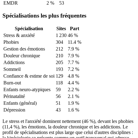
EMDR
2
%
53
Spécialisations les plus fréquentes
Spécialisation
Sites
Part
Stress & anxiété
1 230
46
%
Phobies
304
11.4
%
Gestion des émotions
212
7.9
%
Douleur chronique
210
7.9
%
Addictions
205
7.7
%
Sommeil
193
7.2
%
Confiance & estime de soi
129
4.8
%
Burn-out
118
4.4
%
Enfants neuro-atypiques
59
2.2
%
Périnatalité
56
2.1
%
Enfants (général)
51
1.9
%
Dépression
43
1.6
%
Le stress et l'anxiété dominent nettement (46 %), devant les phobies
(11,4 %), les émotions, la douleur chronique et les addictions. Le
profil de spécialisations est plus large que celui d'autres disciplines :
la kinésiologie se présente comme un outil transversal qui adresse