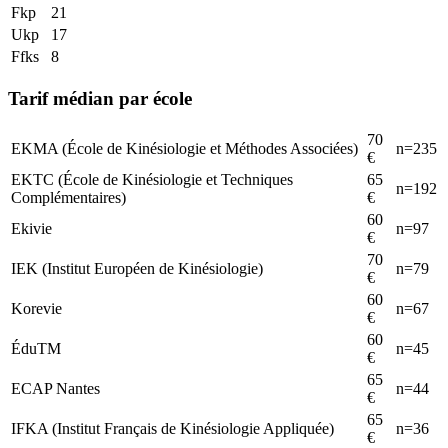
Fkp
21
Ukp
17
Ffks
8
Tarif médian par école
70
EKMA (École de Kinésiologie et Méthodes Associées)
n=
235
€
EKTC (École de Kinésiologie et Techniques
65
n=
192
Complémentaires)
€
60
Ekivie
n=
97
€
70
IEK (Institut Européen de Kinésiologie)
n=
79
€
60
Korevie
n=
67
€
60
ÉduTM
n=
45
€
65
ECAP Nantes
n=
44
€
65
IFKA (Institut Français de Kinésiologie Appliquée)
n=
36
€