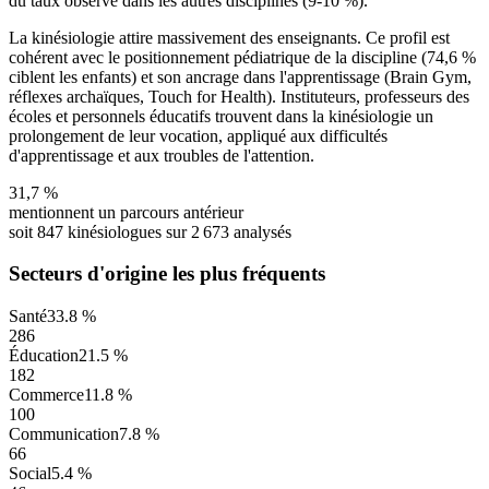
du taux observé dans les autres disciplines (9-10 %).
La kinésiologie attire massivement des enseignants. Ce profil est
cohérent avec le positionnement pédiatrique de la discipline (74,6 %
ciblent les enfants) et son ancrage dans l'apprentissage (Brain Gym,
réflexes archaïques, Touch for Health). Instituteurs, professeurs des
écoles et personnels éducatifs trouvent dans la kinésiologie un
prolongement de leur vocation, appliqué aux difficultés
d'apprentissage et aux troubles de l'attention.
31,7
%
mentionnent un parcours antérieur
soit
847
kinésiologues
sur
2 673
analysés
Secteurs d'origine les plus fréquents
Santé
33.8 %
286
Éducation
21.5 %
182
Commerce
11.8 %
100
Communication
7.8 %
66
Social
5.4 %