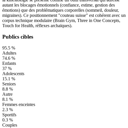
autant les blocages émotionnels (confiance, estime, gestion des
émotions) que des problématiques corporelles (sommeil, douleur,
migraines). Ce positionnement "couteau suisse" est cohérent avec un
corpus technique modulaire (Brain Gym, Three in One Concepts,
Touch for Health, réflexes archaïques).
Publics cibles
95.5
%
Adultes
74.6
%
Enfants
37
%
Adolescents
15.1
%
Seniors
8.8
%
Autre
8.1
%
Femmes enceintes
2.3
%
Sportifs
0.3
%
Couples