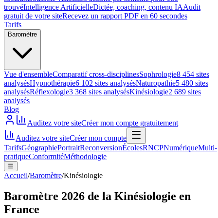
trouvé
Intelligence Artificielle
Dictée, coaching, contenu IA
Audit
gratuit de votre site
Recevez un rapport PDF en 60 secondes
Tarifs
Baromètre
Vue d'ensemble
Comparatif cross-disciplines
Sophrologie
8 454 sites
analysés
Hypnothérapie
6 102 sites analysés
Naturopathie
5 480 sites
analysés
Réflexologie
3 368 sites analysés
Kinésiologie
2 689 sites
analysés
Blog
Auditez votre site
Créer mon compte gratuitement
Auditez votre site
Créer mon compte
Tarifs
Géographie
Portrait
Reconversion
Écoles
RNCP
Numérique
Multi-
pratique
Conformité
Méthodologie
☰
Accueil
/
Baromètre
/
Kinésiologie
Baromètre 2026 de la Kinésiologie en
France