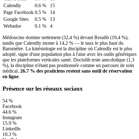
Calendly
0.6
%
15
Page Facebook
0.5
%
14
Google Sites
0.5
%
13
Webador
0.1
%
4
Médoucine domine nettement (32,4 %) devant Resalib (19,4 %),
tandis que Calendly monte à 14,2 % — le taux le plus haut du
Baromètre. La kinésiologie est la discipline où Calendly est le plus
adopté, signe d'une population plus à l'aise avec les outils génériques
que les plateformes verticales santé. Doctolib reste anecdotique (1,3
%), la discipline n'étant pas positionnée comme un parcours de soin
médical.
26.7
% des praticiens restent sans outil de réservation
en ligne
.
Présence sur les réseaux sociaux
54
%
Facebook
44.6
%
Instagram
15.9
%
LinkedIn
10.3
%