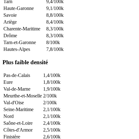
Tarn
9,4
/100k
Haute-Garonne
9,1
/100k
Savoie
8,8
/100k
Ariège
8,4
/100k
Charente-Maritime
8,3
/100k
Drôme
8,3
/100k
Tarn-et-Garonne
8
/100k
Hautes-Alpes
7,8
/100k
Plus faible densité
Pas-de-Calais
1,4
/100k
Eure
1,8
/100k
Val-de-Marne
1,9
/100k
Meurthe-et-Moselle
2
/100k
Val-d'Oise
2
/100k
Seine-Maritime
2,1
/100k
Nord
2,1
/100k
Saône-et-Loire
2,4
/100k
Côtes-d'Armor
2,5
/100k
Finistère
2,6
/100k