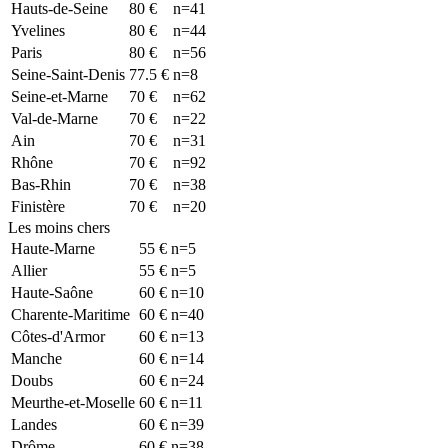
Hauts-de-Seine
80
€
n=
41
Yvelines
80
€
n=
44
Paris
80
€
n=
56
Seine-Saint-Denis
77.5
€
n=
8
Seine-et-Marne
70
€
n=
62
Val-de-Marne
70
€
n=
22
Ain
70
€
n=
31
Rhône
70
€
n=
92
Bas-Rhin
70
€
n=
38
Finistère
70
€
n=
20
Les moins chers
Haute-Marne
55
€
n=
5
Allier
55
€
n=
5
Haute-Saône
60
€
n=
10
Charente-Maritime
60
€
n=
40
Côtes-d'Armor
60
€
n=
13
Manche
60
€
n=
14
Doubs
60
€
n=
24
Meurthe-et-Moselle
60
€
n=
11
Landes
60
€
n=
39
Drôme
60
€
n=
38