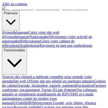
Aller au contenu
Praticiens
Hypnothérapeute
Créez votre site web
d'hypnothérapeute
Naturopathe
Développez votre activité de
naturopathe
Réflexologue
Gérez votre cabinet de
réflexologie
Sophrologue
Rayonnez en tant que sophrologue
Fonctionnalités
Trouver des clients
La méthode complète pour remplir votre
agenda
Site web IA
Votre site pro généré en quelques minutes
Gestion
du cabinet
Agenda, facturation, rappels, paiement
Facturation
Factures
conformes, encaissement, Factur-X
Liste d'attente
Vos créneaux
annulés se remplissent seuls
Rappels de RDV
SMS et e-mails
automatiques contre les rendez-vous
manqués
Visibilité
Référencement Google, avis clients, réseaux
sociaux
Boussole visibilité
3 actions par semaine pour être