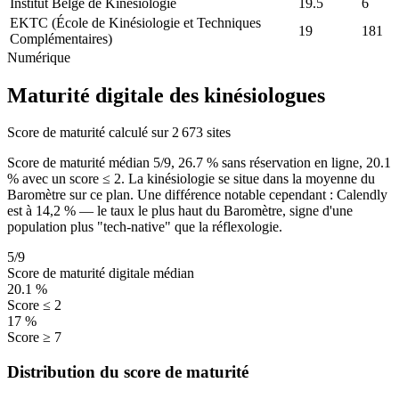
Institut Belge de Kinésiologie
19.5
6
EKTC (École de Kinésiologie et Techniques
19
181
Complémentaires)
Numérique
Maturité digitale des kinésiologues
Score de maturité calculé sur 2 673 sites
Score de maturité médian
5
/9,
26.7
% sans réservation en ligne,
20.1
% avec un score ≤ 2. La kinésiologie se situe dans la moyenne du
Baromètre sur ce plan. Une différence notable cependant : Calendly
est à 14,2 % — le taux le plus haut du Baromètre, signe d'une
population plus "tech-native" que la réflexologie.
5
/9
Score de maturité digitale médian
20.1
%
Score ≤ 2
17
%
Score ≥ 7
Distribution du score de maturité