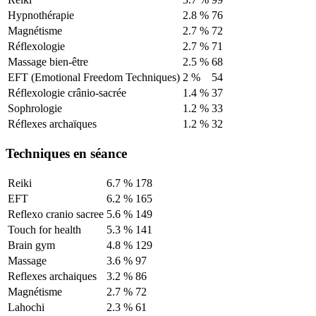
Hypnothérapie
2.8
%
76
Magnétisme
2.7
%
72
Réflexologie
2.7
%
71
Massage bien-être
2.5
%
68
EFT (Emotional Freedom Techniques)
2
%
54
Réflexologie crânio-sacrée
1.4
%
37
Sophrologie
1.2
%
33
Réflexes archaïques
1.2
%
32
Techniques en séance
Reiki
6.7
%
178
EFT
6.2
%
165
Reflexo cranio sacree
5.6
%
149
Touch for health
5.3
%
141
Brain gym
4.8
%
129
Massage
3.6
%
97
Reflexes archaiques
3.2
%
86
Magnétisme
2.7
%
72
Lahochi
2.3
%
61