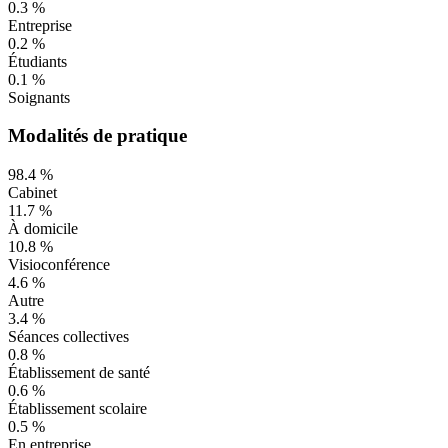
0.3
%
Entreprise
0.2
%
Étudiants
0.1
%
Soignants
Modalités de pratique
98.4
%
Cabinet
11.7
%
À domicile
10.8
%
Visioconférence
4.6
%
Autre
3.4
%
Séances collectives
0.8
%
Établissement de santé
0.6
%
Établissement scolaire
0.5
%
En entreprise