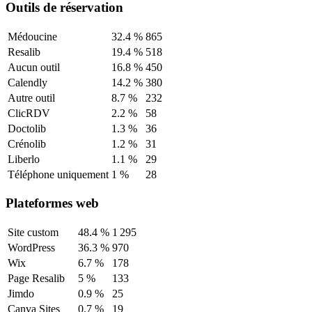
Outils de réservation
Médoucine
32.4
%
865
Resalib
19.4
%
518
Aucun outil
16.8
%
450
Calendly
14.2
%
380
Autre outil
8.7
%
232
ClicRDV
2.2
%
58
Doctolib
1.3
%
36
Crénolib
1.2
%
31
Liberlo
1.1
%
29
Téléphone uniquement
1
%
28
Plateformes web
Site custom
48.4
%
1 295
WordPress
36.3
%
970
Wix
6.7
%
178
Page Resalib
5
%
133
Jimdo
0.9
%
25
Canva Sites
0.7
%
19