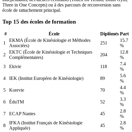
Three in One Concepts) ou à des parcours de reconversion sans
école de rattachement principal.
Top 15 des écoles de formation
#
École
Diplômés
Part
EKMA (École de Kinésiologie et Méthodes
15.7
1
251
Associées)
%
EKTC (École de Kinésiologie et Techniques
12.8
2
204
Complémentaires)
%
7.4
3
Ekivie
118
%
5.6
4
IEK (Institut Européen de Kinésiologie)
89
%
4.4
5
Korevie
70
%
3.3
6
ÉduTM
52
%
2.8
7
ECAP Nantes
45
%
IFKA (Institut Français de Kinésiologie
2.8
8
45
Appliquée)
%