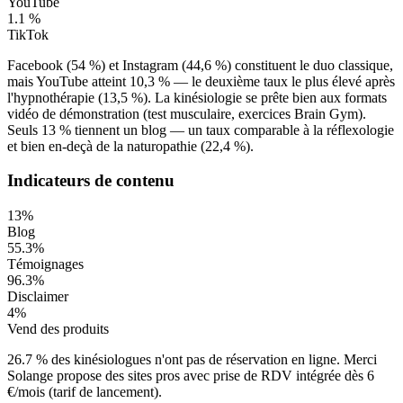
YouTube
1.1
%
TikTok
Facebook (54 %) et Instagram (44,6 %) constituent le duo classique,
mais YouTube atteint 10,3 % — le deuxième taux le plus élevé après
l'hypnothérapie (13,5 %). La kinésiologie se prête bien aux formats
vidéo de démonstration (test musculaire, exercices Brain Gym).
Seuls 13 % tiennent un blog — un taux comparable à la réflexologie
et bien en-deçà de la naturopathie (22,4 %).
Indicateurs de contenu
13
%
Blog
55.3
%
Témoignages
96.3
%
Disclaimer
4
%
Vend des produits
26.7
% des
kinésiologues
n'ont pas de réservation en ligne.
Merci
Solange
propose des sites pros avec prise de RDV intégrée dès
6
€/mois (tarif de lancement).