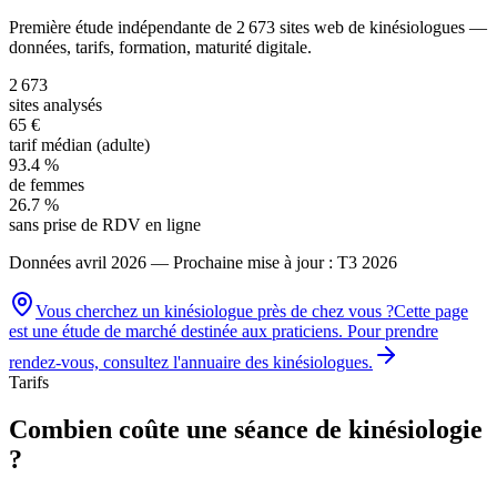
Première étude indépendante de
2 673
sites web de kinésiologues
—
données, tarifs, formation, maturité digitale.
2 673
sites analysés
65 €
tarif médian (adulte)
93.4 %
de femmes
26.7 %
sans prise de RDV en ligne
Données
avril 2026
— Prochaine mise à jour : T3 2026
Vous cherchez un
kinésiologue
près de chez vous ?
Cette page
est une étude de marché destinée aux praticiens. Pour prendre
rendez-vous, consultez l'annuaire des
kinésiologues
.
Tarifs
Combien coûte une séance de kinésiologie
?