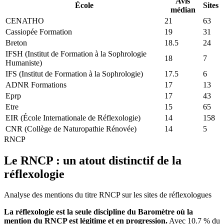
Avis
École
Sites
médian
CENATHO
21
63
Cassiopée Formation
19
31
Breton
18.5
24
IFSH (Institut de Formation à la Sophrologie
18
7
Humaniste)
IFS (Institut de Formation à la Sophrologie)
17.5
6
ADNR Formations
17
13
Eprp
17
43
Etre
15
65
EIR (École Internationale de Réflexologie)
14
158
CNR (Collège de Naturopathie Rénovée)
14
5
RNCP
Le RNCP : un atout distinctif de la
réflexologie
Analyse des mentions du titre RNCP sur les sites de réflexologues
La réflexologie est la seule discipline du Baromètre où la
mention du RNCP est légitime et en progression.
Avec
10.7
% du