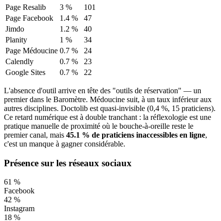
Page Resalib
3
%
101
Page Facebook
1.4
%
47
Jimdo
1.2
%
40
Planity
1
%
34
Page Médoucine
0.7
%
24
Calendly
0.7
%
23
Google Sites
0.7
%
22
L'absence d'outil arrive en tête des "outils de réservation" — un
premier dans le Baromètre. Médoucine suit, à un taux inférieur aux
autres disciplines. Doctolib est quasi-invisible (0,4 %, 15 praticiens).
Ce retard numérique est à double tranchant : la réflexologie est une
pratique manuelle de proximité où le bouche-à-oreille reste le
premier canal, mais
45.1
% de praticiens inaccessibles en ligne
,
c'est un manque à gagner considérable.
Présence sur les réseaux sociaux
61
%
Facebook
42
%
Instagram
18
%