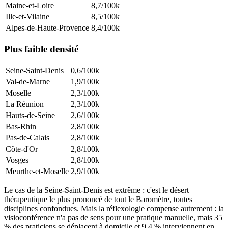
Maine-et-Loire
8,7
/100k
Ille-et-Vilaine
8,5
/100k
Alpes-de-Haute-Provence
8,4
/100k
Plus faible densité
Seine-Saint-Denis
0,6
/100k
Val-de-Marne
1,9
/100k
Moselle
2,3
/100k
La Réunion
2,3
/100k
Hauts-de-Seine
2,6
/100k
Bas-Rhin
2,8
/100k
Pas-de-Calais
2,8
/100k
Côte-d'Or
2,8
/100k
Vosges
2,8
/100k
Meurthe-et-Moselle
2,9
/100k
Le cas de la Seine-Saint-Denis est extrême : c'est le désert
thérapeutique le plus prononcé de tout le Baromètre, toutes
disciplines confondues. Mais la réflexologie compense autrement :
la
visioconférence n'a pas de sens pour une pratique manuelle, mais
35
% des praticiens se déplacent à domicile et 9,4 % interviennent en