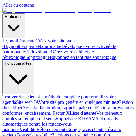
Aller au contenu
Praticiens
Hypnothérapeute
Créez votre site web
d'hypnothérapeute
Naturopathe
Développez votre activité de
naturopathe
Réflexologue
Gérez votre cabinet de
réflexologie
Sophrologue
Rayonnez en tant que sophrologue
Fonctionnalités
Trouver des clients
La méthode complète pour remplir votre
agenda
Site web IA
Votre site pro généré en quelques minutes
Gestion
du cabinet
Agenda, facturation, rappels, paiement
Facturation
Factures
conformes, encaissement, Factur-X
Liste d'attente
Vos créneaux
annulés se remplissent seuls
Rappels de RDV
SMS et e-mails
automatiques contre les rendez-vous
manqués
Visibilité
Référencement Google, avis clients, réseaux
sociaux
Boussole visibilité
3 actions par semaine pour être