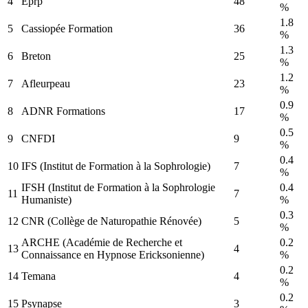
4
Eprp
48
%
1.8
5
Cassiopée Formation
36
%
1.3
6
Breton
25
%
1.2
7
Afleurpeau
23
%
0.9
8
ADNR Formations
17
%
0.5
9
CNFDI
9
%
0.4
10
IFS (Institut de Formation à la Sophrologie)
7
%
IFSH (Institut de Formation à la Sophrologie
0.4
11
7
Humaniste)
%
0.3
12
CNR (Collège de Naturopathie Rénovée)
5
%
ARCHE (Académie de Recherche et
0.2
13
4
Connaissance en Hypnose Ericksonienne)
%
0.2
14
Temana
4
%
0.2
15
Psynapse
3