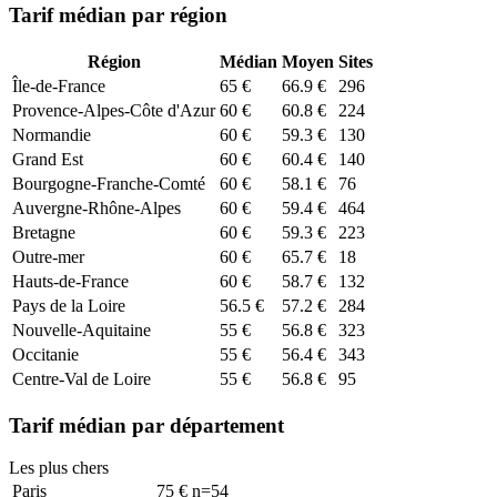
Tarif médian par région
Région
Médian
Moyen
Sites
Île-de-France
65
€
66.9
€
296
Provence-Alpes-Côte d'Azur
60
€
60.8
€
224
Normandie
60
€
59.3
€
130
Grand Est
60
€
60.4
€
140
Bourgogne-Franche-Comté
60
€
58.1
€
76
Auvergne-Rhône-Alpes
60
€
59.4
€
464
Bretagne
60
€
59.3
€
223
Outre-mer
60
€
65.7
€
18
Hauts-de-France
60
€
58.7
€
132
Pays de la Loire
56.5
€
57.2
€
284
Nouvelle-Aquitaine
55
€
56.8
€
323
Occitanie
55
€
56.4
€
343
Centre-Val de Loire
55
€
56.8
€
95
Tarif médian par département
Les plus chers
Paris
75
€
n=
54