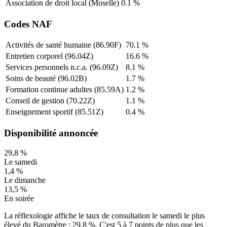
Association de droit local (Moselle)
0.1
%
Codes NAF
Activités de santé humaine (86.90F)
70.1
%
Entretien corporel (96.04Z)
16.6
%
Services personnels n.c.a. (96.09Z)
8.1
%
Soins de beauté (96.02B)
1.7
%
Formation continue adultes (85.59A)
1.2
%
Conseil de gestion (70.22Z)
1.1
%
Enseignement sportif (85.51Z)
0.4
%
Disponibilité annoncée
29,8
%
Le samedi
1,4
%
Le dimanche
13,5
%
En soirée
La réflexologie affiche le taux de consultation le samedi le plus
élevé du Baromètre :
29.8
%. C'est 5 à 7 points de plus que les