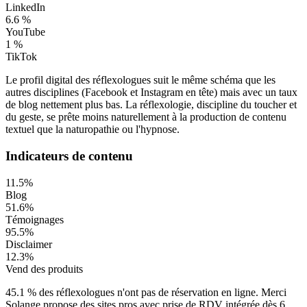
LinkedIn
6.6
%
YouTube
1
%
TikTok
Le profil digital des réflexologues suit le même schéma que les
autres disciplines (Facebook et Instagram en tête) mais avec un taux
de blog nettement plus bas. La réflexologie, discipline du toucher et
du geste, se prête moins naturellement à la production de contenu
textuel que la naturopathie ou l'hypnose.
Indicateurs de contenu
11.5
%
Blog
51.6
%
Témoignages
95.5
%
Disclaimer
12.3
%
Vend des produits
45.1
% des
réflexologues
n'ont pas de réservation en ligne.
Merci
Solange
propose des sites pros avec prise de RDV intégrée dès
6