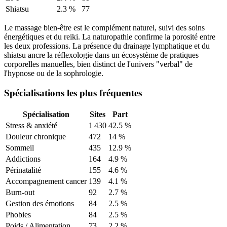
Shiatsu
2.3
%
77
Le massage bien-être est le complément naturel, suivi des soins
énergétiques et du reiki. La naturopathie confirme la porosité entre
les deux professions. La présence du drainage lymphatique et du
shiatsu ancre la réflexologie dans un écosystème de pratiques
corporelles manuelles, bien distinct de l'univers "verbal" de
l'hypnose ou de la sophrologie.
Spécialisations les plus fréquentes
Spécialisation
Sites
Part
Stress & anxiété
1 430
42.5
%
Douleur chronique
472
14
%
Sommeil
435
12.9
%
Addictions
164
4.9
%
Périnatalité
155
4.6
%
Accompagnement cancer
139
4.1
%
Burn-out
92
2.7
%
Gestion des émotions
84
2.5
%
Phobies
84
2.5
%
Poids / Alimentation
73
2.2
%