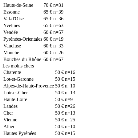
Hauts-de-Seine
70
€
n=
31
Essonne
65
€
n=
39
Val-d'Oise
65
€
n=
36
Yvelines
65
€
n=
63
Vendée
60
€
n=
57
Pyrénées-Orientales
60
€
n=
19
Vaucluse
60
€
n=
33
Manche
60
€
n=
26
Bouches-du-Rhône
60
€
n=
67
Les moins chers
Charente
50
€
n=
16
Lot-et-Garonne
50
€
n=
15
Alpes-de-Haute-Provence
50
€
n=
10
Loir-et-Cher
50
€
n=
13
Haute-Loire
50
€
n=
9
Landes
50
€
n=
26
Cher
50
€
n=
13
Vienne
50
€
n=
25
Allier
50
€
n=
10
Hautes-Pyrénées
50
€
n=
15