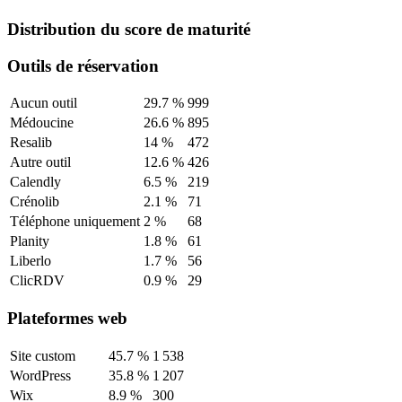
Distribution du score de maturité
Outils de réservation
Aucun outil
29.7
%
999
Médoucine
26.6
%
895
Resalib
14
%
472
Autre outil
12.6
%
426
Calendly
6.5
%
219
Crénolib
2.1
%
71
Téléphone uniquement
2
%
68
Planity
1.8
%
61
Liberlo
1.7
%
56
ClicRDV
0.9
%
29
Plateformes web
Site custom
45.7
%
1 538
WordPress
35.8
%
1 207
Wix
8.9
%
300