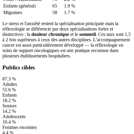
Enfants (général)
65
1.9
%
Migraines
58
1.7
%
Le stress et l'anxiété restent la spécialisation principale mais la
réflexologie se différencie par deux spécialisations fortes et
distinctives : la
douleur chronique
et le
sommeil
. Ces taux sont 1,5
à 2 fois supérieurs à ceux des autres disciplines. L'accompagnement
cancer est aussi particulièrement développé — la réflexologie en
soins de support oncologiques est une pratique reconnue dans
plusieurs établissements hospitaliers.
Publics cibles
87.3
%
Adultes
51.6
%
Enfants
18.2
%
Seniors
14.2
%
Adolescents
10.4
%
Femmes enceintes
4.4
%