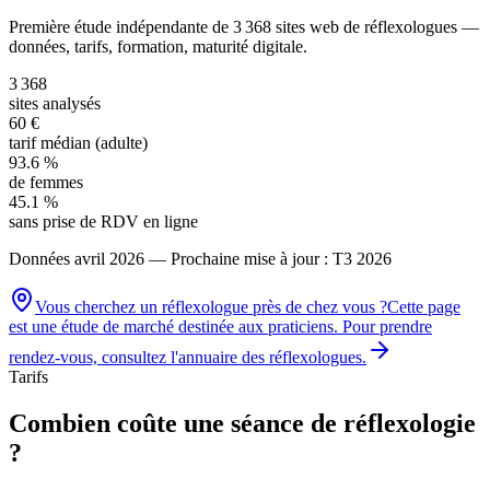
Première étude indépendante de
3 368
sites web de réflexologues
—
données, tarifs, formation, maturité digitale.
3 368
sites analysés
60 €
tarif médian (adulte)
93.6 %
de femmes
45.1 %
sans prise de RDV en ligne
Données
avril 2026
— Prochaine mise à jour : T3 2026
Vous cherchez un
réflexologue
près de chez vous ?
Cette page
est une étude de marché destinée aux praticiens. Pour prendre
rendez-vous, consultez l'annuaire des
réflexologues
.
Tarifs
Combien coûte une séance de réflexologie
?