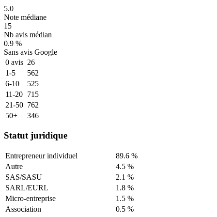
5.0
Note médiane
15
Nb avis médian
0.9 %
Sans avis Google
0 avis
26
1-5
562
6-10
525
11-20
715
21-50
762
50+
346
Statut juridique
Entrepreneur individuel
89.6
%
Autre
4.5
%
SAS/SASU
2.1
%
SARL/EURL
1.8
%
Micro-entreprise
1.5
%
Association
0.5
%