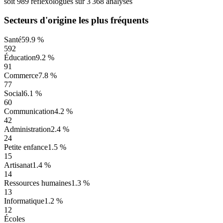
soit
989
réflexologues
sur
3 368
analysés
Secteurs d'origine les plus fréquents
Santé
59.9 %
592
Éducation
9.2 %
91
Commerce
7.8 %
77
Social
6.1 %
60
Communication
4.2 %
42
Administration
2.4 %
24
Petite enfance
1.5 %
15
Artisanat
1.4 %
14
Ressources humaines
1.3 %
13
Informatique
1.2 %
12
Écoles