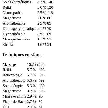
Soins énergétiques
4.3
%
146
Reiki
3.6
%
120
Naturopathie
3.5
%
118
Magnétisme
2.6
%
86
Aromathérapie
2.5
%
85
Drainage lymphatique
2.1
%
70
Hypnothérapie
2
%
69
Massage bien-être
1.7
%
57
Shiatsu
1.6
%
54
Techniques en séance
Massage
16.2
%
545
Reiki
5.7
%
193
Réflexologie
5.7
%
193
Aromathérapie
5.6
%
188
Sonothérapie
5.3
%
180
Magnétisme
3.2
%
108
Massage amma
2.9
%
96
Fleurs de Bach
2.7
%
92
EFT
2.4
%
81