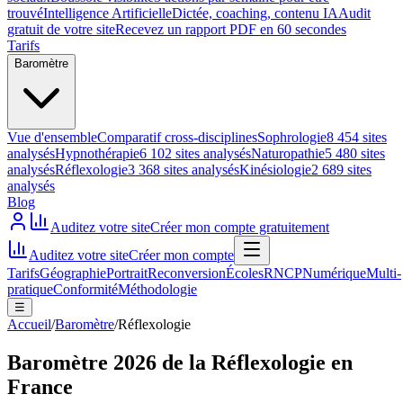
trouvé
Intelligence Artificielle
Dictée, coaching, contenu IA
Audit
gratuit de votre site
Recevez un rapport PDF en 60 secondes
Tarifs
Baromètre
Vue d'ensemble
Comparatif cross-disciplines
Sophrologie
8 454 sites
analysés
Hypnothérapie
6 102 sites analysés
Naturopathie
5 480 sites
analysés
Réflexologie
3 368 sites analysés
Kinésiologie
2 689 sites
analysés
Blog
Auditez votre site
Créer mon compte gratuitement
Auditez votre site
Créer mon compte
Tarifs
Géographie
Portrait
Reconversion
Écoles
RNCP
Numérique
Multi-
pratique
Conformité
Méthodologie
☰
Accueil
/
Baromètre
/
Réflexologie
Baromètre 2026 de la Réflexologie en
France