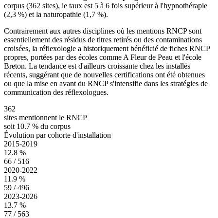
corpus (
362
sites), le taux est 5 à 6 fois supérieur à l'hypnothérapie
(2,3 %) et la naturopathie (1,7 %).
Contrairement aux autres disciplines où les mentions RNCP sont
essentiellement des résidus de titres retirés ou des contaminations
croisées, la réflexologie a historiquement bénéficié de fiches RNCP
propres, portées par des écoles comme A Fleur de Peau et l'école
Breton. La tendance est d'ailleurs croissante chez les installés
récents, suggérant que de nouvelles certifications ont été obtenues
ou que la mise en avant du RNCP s'intensifie dans les stratégies de
communication des réflexologues.
362
sites mentionnent
le RNCP
soit
10.7
% du corpus
Évolution par cohorte d'installation
2015-2019
12.8
%
66
/
516
2020-2022
11.9
%
59
/
496
2023-2026
13.7
%
77
/
563