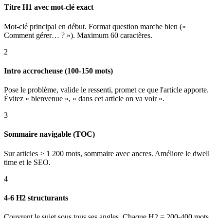
Titre H1 avec mot-clé exact
Mot-clé principal en début. Format question marche bien («
Comment gérer… ? »). Maximum 60 caractères.
2
Intro accrocheuse (100-150 mots)
Pose le problème, valide le ressenti, promet ce que l'article apporte.
Évitez « bienvenue », « dans cet article on va voir ».
3
Sommaire navigable (TOC)
Sur articles > 1 200 mots, sommaire avec ancres. Améliore le dwell
time et le SEO.
4
4-6 H2 structurants
Couvrent le sujet sous tous ses angles. Chaque H2 = 200-400 mots.