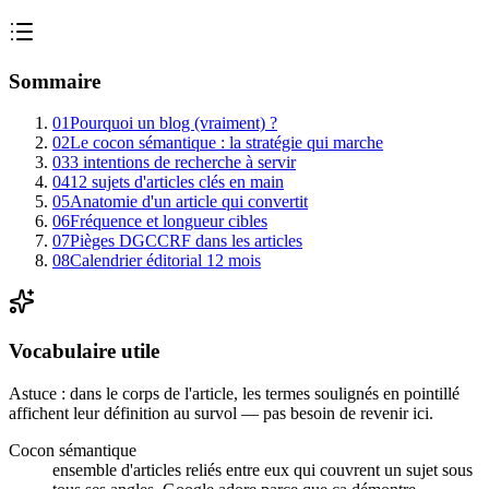
Sommaire
01
Pourquoi un blog (vraiment) ?
02
Le cocon sémantique : la stratégie qui marche
03
3 intentions de recherche à servir
04
12 sujets d'articles clés en main
05
Anatomie d'un article qui convertit
06
Fréquence et longueur cibles
07
Pièges DGCCRF dans les articles
08
Calendrier éditorial 12 mois
Vocabulaire utile
Astuce : dans le corps de l'article, les termes
soulignés en pointillé
affichent leur définition au survol — pas besoin de revenir ici.
Cocon sémantique
ensemble d'articles reliés entre eux qui couvrent un sujet sous