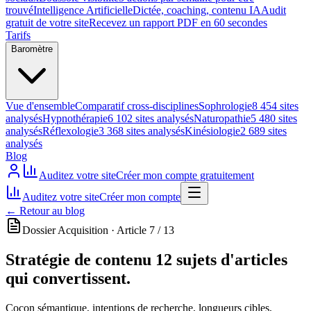
trouvé
Intelligence Artificielle
Dictée, coaching, contenu IA
Audit
gratuit de votre site
Recevez un rapport PDF en 60 secondes
Tarifs
Baromètre
Vue d'ensemble
Comparatif cross-disciplines
Sophrologie
8 454 sites
analysés
Hypnothérapie
6 102 sites analysés
Naturopathie
5 480 sites
analysés
Réflexologie
3 368 sites analysés
Kinésiologie
2 689 sites
analysés
Blog
Auditez votre site
Créer mon compte gratuitement
Auditez votre site
Créer mon compte
←
Retour au blog
Dossier Acquisition · Article 7 / 13
Stratégie de contenu
12 sujets d'articles
qui convertissent.
Cocon sémantique, intentions de recherche, longueurs cibles,