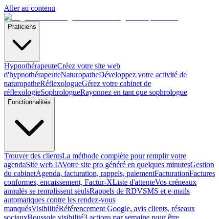
Aller au contenu
Praticiens
Hypnothérapeute
Créez votre site web
d'hypnothérapeute
Naturopathe
Développez votre activité de
naturopathe
Réflexologue
Gérez votre cabinet de
réflexologie
Sophrologue
Rayonnez en tant que sophrologue
Fonctionnalités
Trouver des clients
La méthode complète pour remplir votre
agenda
Site web IA
Votre site pro généré en quelques minutes
Gestion
du cabinet
Agenda, facturation, rappels, paiement
Facturation
Factures
conformes, encaissement, Factur-X
Liste d'attente
Vos créneaux
annulés se remplissent seuls
Rappels de RDV
SMS et e-mails
automatiques contre les rendez-vous
manqués
Visibilité
Référencement Google, avis clients, réseaux
sociaux
Boussole visibilité
3 actions par semaine pour être