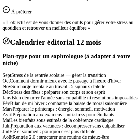
À préférer
« L'objectif est de vous donner des outils pour gérer votre stress au
quotidien et retrouver un meilleur équilibre »
Calendrier éditorial 12 mois
Plan-type pour un sophrologue (à adapter à votre
niche)
Sept
Stress de la rentrée scolaire — gérer la transition
Oct
Comment dormir mieux avec le passage à l'heure d'hiver
Nov
Surcharge mentale au travail : 5 signaux d'alerte
Déc
Stress des fêtes : préparer son corps et son esprit
Janv
Bien démarrer l'année sans culpabilité ni résolutions impossibles
Fév
Bilan de mi-hiver : combattre la baisse de moral saisonnière
Mars
Préparer le printemps : énergie, sommeil, motivation
Avril
Préparation aux examens : anti-stress pour étudiants
Mai
Les bienfaits sous-estimés de la cohérence cardiaque
Juin
Préparation aux vacances : décompresser sans culpabiliser
Juil
Été et sommeil : pourquoi c'est plus difficile
Août
Rentrée 2.0 : structurer une routine de mieux-être