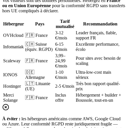
Vos visiteurs sont des données personnelles. Hébergez en
France
ou en Union Européenne
pour la conformité RGPD sans transferts
hors UE compliqués à déclarer.
Tarif
Hébergeur
Pays
Recommandation
mutualisé
3-12
Leader français, fiable,
OVHcloud
🇫🇷 France
€/mois
support FR
🇨🇭 Suisse
6-15
Excellente performance,
Infomaniak
(équiv. RGPD)
€/mois
écolo
3,99–
Pour sites avec besoin de
Scaleway
🇫🇷 France
24,99
scaling
€/mois
🇩🇪
1-10
Ultra-low-cost mais
IONOS
Allemagne
€/mois
sérieux
🇱🇹 Lituanie
Très bon rapport qualité-
Hostinger
2-5 €/mois
(UE)
prix
Merci
Inclus
Hébergement + builder +
🇫🇷 France
Solange
offre
Boussole, tout-en-un
À éviter :
les hébergeurs américains comme AWS, Google Cloud
ou Azure. Leur conformité RGPD reste juridiquement fragile —