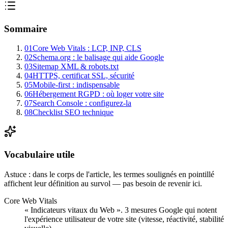
Sommaire
01
Core Web Vitals : LCP, INP, CLS
02
Schema.org : le balisage qui aide Google
03
Sitemap XML & robots.txt
04
HTTPS, certificat SSL, sécurité
05
Mobile-first : indispensable
06
Hébergement RGPD : où loger votre site
07
Search Console : configurez-la
08
Checklist SEO technique
Vocabulaire utile
Astuce : dans le corps de l'article, les termes
soulignés en pointillé
affichent leur définition au survol — pas besoin de revenir ici.
Core Web Vitals
« Indicateurs vitaux du Web ». 3 mesures Google qui notent
l'expérience utilisateur de votre site (vitesse, réactivité, stabilité