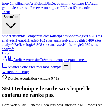
trouvé
Intelligence Artificielle
Dictée, coaching, contenu IA
Audit
gratuit de votre site
Recevez un rapport PDF en 60 secondes
Tarifs
Baromètre
Vue d'ensemble
Comparatif cross-disciplines
Sophrologie
8 454 sites
analysés
Hypnothérapie
6 102 sites analysés
Naturopathie
5 480 sites
analysés
Réflexologie
3 368 sites analysés
Kinésiologie
2 689 sites
analysés
Blog
Auditez votre site
Créer mon compte gratuitement
Auditez votre site
Créer mon compte
←
Retour au blog
Dossier Acquisition · Article 6 / 13
SEO technique
le socle sans lequel le
contenu ne ranke pas.
Core Web Vitals, Schema LocalBusiness, sitemap XML, robots.txt,