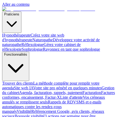
Aller au contenu
Praticiens
Hypnothérapeute
Créez votre site web
d'hypnothérapeute
Naturopathe
Développez votre activité de
naturopathe
Réflexologue
Gérez votre cabinet de
réflexologie
Sophrologue
Rayonnez en tant que sophrologue
Fonctionnalités
Trouver des clients
La méthode complète pour remplir votre
agenda
Site web IA
Votre site pro généré en quelques minutes
Gestion
du cabinet
Agenda, facturation, rappels, paiement
Facturation
Factures
conformes, encaissement, Factur-X
Liste d'attente
Vos créneaux
annulés se remplissent seuls
Rappels de RDV
SMS et e-mails
automatiques contre les rendez-vous
manqués
Visibilité
Référencement Google, avis clients, réseaux
sociaux
Boussole visibilité
3 actions par semaine pour être