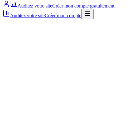
Auditez votre site
Créer mon compte gratuitement
Auditez votre site
Créer mon compte
300h
minimum présentiel (consensus professionnel)
3 500 — 5 700 €
coût moyen formation présentiel
8 000 €
plafond AIF France Travail
fin du RNCP sophrologie