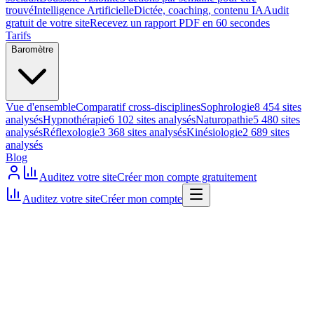
trouvé
Intelligence Artificielle
Dictée, coaching, contenu IA
Audit
gratuit de votre site
Recevez un rapport PDF en 60 secondes
Tarifs
Baromètre
Vue d'ensemble
Comparatif cross-disciplines
Sophrologie
8 454 sites
analysés
Hypnothérapie
6 102 sites analysés
Naturopathie
5 480 sites
analysés
Réflexologie
3 368 sites analysés
Kinésiologie
2 689 sites
analysés
Blog
Auditez votre site
Créer mon compte gratuitement
Auditez votre site
Créer mon compte