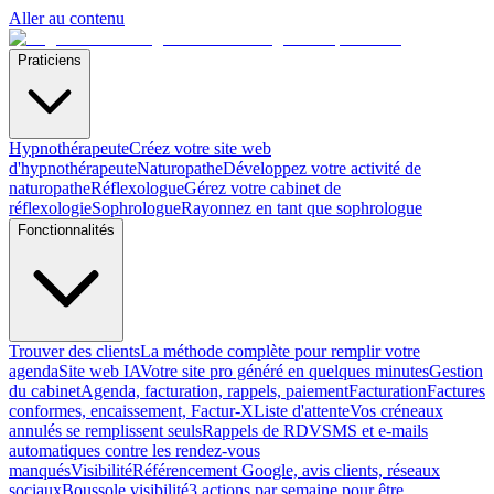
Aller au contenu
Praticiens
Hypnothérapeute
Créez votre site web
d'hypnothérapeute
Naturopathe
Développez votre activité de
naturopathe
Réflexologue
Gérez votre cabinet de
réflexologie
Sophrologue
Rayonnez en tant que sophrologue
Fonctionnalités
Trouver des clients
La méthode complète pour remplir votre
agenda
Site web IA
Votre site pro généré en quelques minutes
Gestion
du cabinet
Agenda, facturation, rappels, paiement
Facturation
Factures
conformes, encaissement, Factur-X
Liste d'attente
Vos créneaux
annulés se remplissent seuls
Rappels de RDV
SMS et e-mails
automatiques contre les rendez-vous
manqués
Visibilité
Référencement Google, avis clients, réseaux
sociaux
Boussole visibilité
3 actions par semaine pour être