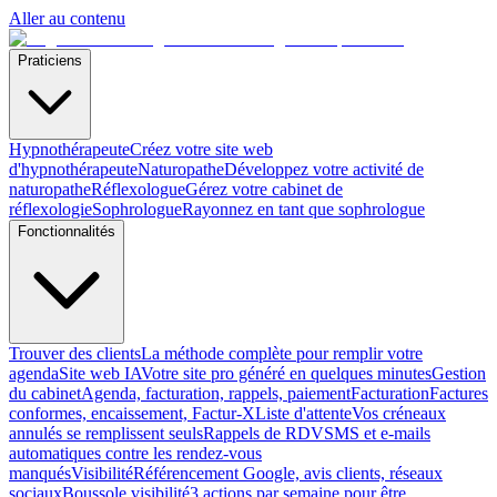
Aller au contenu
Praticiens
Hypnothérapeute
Créez votre site web
d'hypnothérapeute
Naturopathe
Développez votre activité de
naturopathe
Réflexologue
Gérez votre cabinet de
réflexologie
Sophrologue
Rayonnez en tant que sophrologue
Fonctionnalités
Trouver des clients
La méthode complète pour remplir votre
agenda
Site web IA
Votre site pro généré en quelques minutes
Gestion
du cabinet
Agenda, facturation, rappels, paiement
Facturation
Factures
conformes, encaissement, Factur-X
Liste d'attente
Vos créneaux
annulés se remplissent seuls
Rappels de RDV
SMS et e-mails
automatiques contre les rendez-vous
manqués
Visibilité
Référencement Google, avis clients, réseaux
sociaux
Boussole visibilité
3 actions par semaine pour être