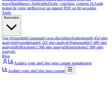
trouvé
Intelligence Artificielle
Dictée, coaching, contenu IA
Audit
gratuit de votre site
Recevez un rapport PDF en 60 secondes
Tarifs
Baromètre
Vue d'ensemble
Comparatif cross-disciplines
Sophrologie
8 454 sites
analysés
Hypnothérapie
6 102 sites analysés
Naturopathie
5 480 sites
analysés
Réflexologie
3 368 sites analysés
Kinésiologie
2 689 sites
analysés
Blog
Auditez votre site
Créer mon compte gratuitement
Auditez votre site
Créer mon compte