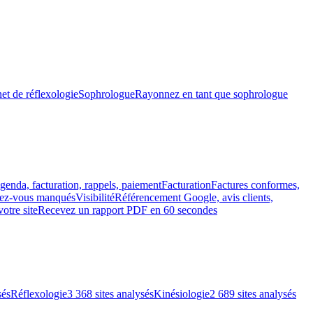
et de réflexologie
Sophrologue
Rayonnez en tant que sophrologue
genda, facturation, rappels, paiement
Facturation
Factures conformes,
ndez-vous manqués
Visibilité
Référencement Google, avis clients,
votre site
Recevez un rapport PDF en 60 secondes
sés
Réflexologie
3 368 sites analysés
Kinésiologie
2 689 sites analysés