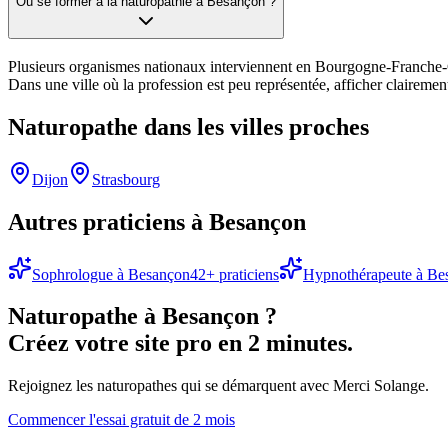
Où se former à la naturopathie à Besançon ?
Plusieurs organismes nationaux interviennent en Bourgogne-Franche-Co
Dans une ville où la profession est peu représentée, afficher clairement 
Naturopathe
dans les villes proches
Dijon
Strasbourg
Autres praticiens à
Besançon
Sophrologue
à
Besançon
42
+ praticiens
Hypnothérapeute
à
Be
Naturopathe
à
Besançon
?
Créez votre site pro en 2 minutes.
Rejoignez les
naturopathes
qui se démarquent avec Merci Solange.
Commencer l'essai gratuit de 2 mois