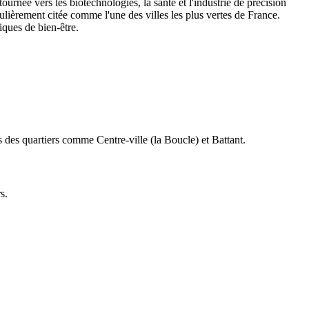
rnée vers les biotechnologies, la santé et l'industrie de précision
èrement citée comme l'une des villes les plus vertes de France.
iques de bien-être.
 des quartiers comme Centre-ville (la Boucle) et Battant.
s.