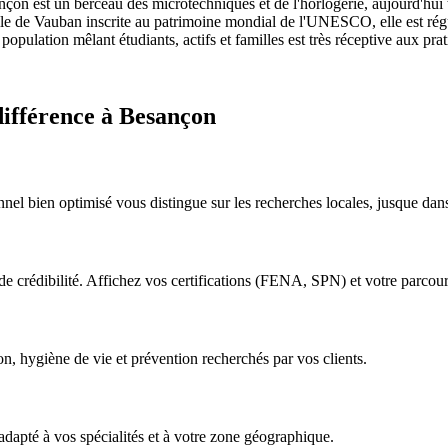
on est un berceau des microtechniques et de l'horlogerie, aujourd'hui tou
e Vauban inscrite au patrimoine mondial de l'UNESCO, elle est réguli
pulation mêlant étudiants, actifs et familles est très réceptive aux prat
 différence à Besançon
nel bien optimisé vous distingue sur les recherches locales, jusque dans
ne de crédibilité. Affichez vos certifications (FENA, SPN) et votre parcour
on, hygiène de vie et prévention recherchés par vos clients.
adapté à vos spécialités et à votre zone géographique.