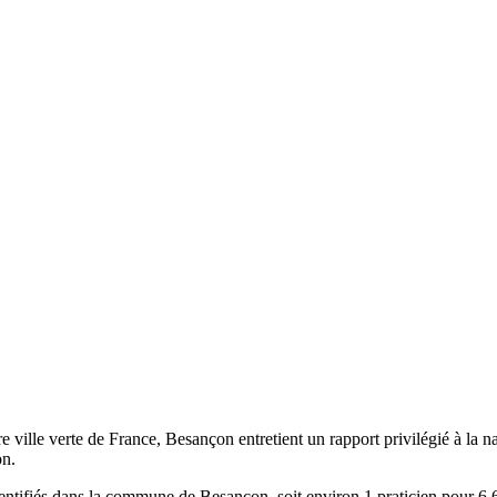
ille verte de France, Besançon entretient un rapport privilégié à la nat
on.
ifiés dans la commune de Besançon, soit environ 1 praticien pour 6 670 