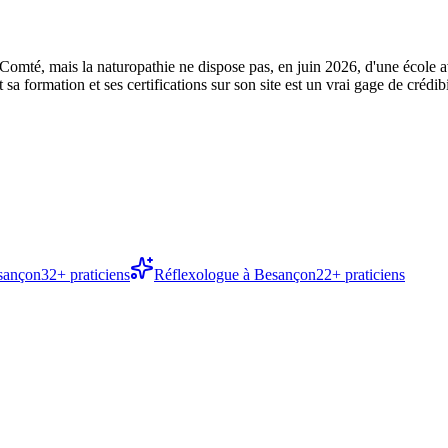
mté, mais la naturopathie ne dispose pas, en juin 2026, d'une école a
sa formation et ses certifications sur son site est un vrai gage de crédibi
sançon
32
+ praticiens
Réflexologue
à
Besançon
22
+ praticiens