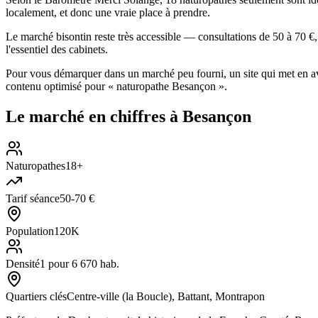
localement, et donc une vraie place à prendre.
Le marché bisontin reste très accessible — consultations de 50 à 70 €
l'essentiel des cabinets.
Pour vous démarquer dans un marché peu fourni, un site qui met en avan
contenu optimisé pour « naturopathe Besançon ».
Le marché en chiffres à
Besançon
Naturopathes
18+
Tarif séance
50-70 €
Population
120K
Densité
1 pour 6 670 hab.
Quartiers clés
Centre-ville (la Boucle), Battant, Montrapon