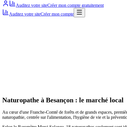
Auditez votre site
Créer mon compte gratuitement
Auditez votre site
Créer mon compte
Site actif
Naturopathe
à
Besançon
: le marché local
Au cœur d'une Franche-Comté de forêts et de grands espaces, première v
naturopathie, centrée sur l'alimentation, l'hygiène de vie et la préventi
Selon le Baromètre Merci Solange, 18 naturopathes seulement sont ident