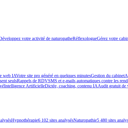
Développez votre activité de naturopathe
Réflexologue
Gérez votre cabin
te web IA
Votre site pro généré en quelques minutes
Gestion du cabinet
A
sent seuls
Rappels de RDV
SMS et e-mails automatiques contre les re
uvé
Intelligence Artificielle
Dictée, coaching, contenu IA
Audit gratuit de 
nalysés
Hypnothérapie
6 102 sites analysés
Naturopathie
5 480 sites analy