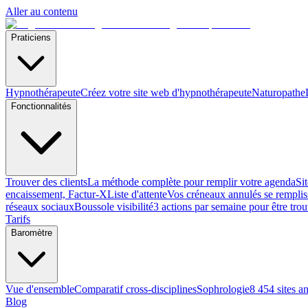
Aller au contenu
Praticiens
Hypnothérapeute
Créez votre site web d'hypnothérapeute
Naturopathe
Fonctionnalités
Trouver des clients
La méthode complète pour remplir votre agenda
Si
encaissement, Factur-X
Liste d'attente
Vos créneaux annulés se remplis
réseaux sociaux
Boussole visibilité
3 actions par semaine pour être tro
Tarifs
Baromètre
Vue d'ensemble
Comparatif cross-disciplines
Sophrologie
8 454 sites a
Blog