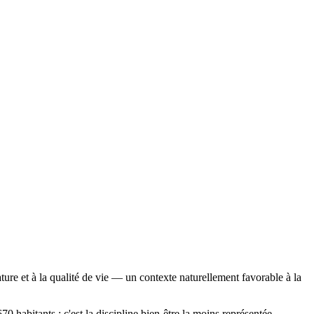
ure et à la qualité de vie — un contexte naturellement favorable à la
habitants : c'est la discipline bien-être la moins représentée