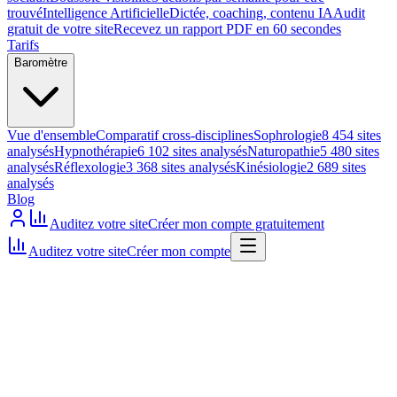
trouvé
Intelligence Artificielle
Dictée, coaching, contenu IA
Audit
gratuit de votre site
Recevez un rapport PDF en 60 secondes
Tarifs
Baromètre
Vue d'ensemble
Comparatif cross-disciplines
Sophrologie
8 454 sites
analysés
Hypnothérapie
6 102 sites analysés
Naturopathie
5 480 sites
analysés
Réflexologie
3 368 sites analysés
Kinésiologie
2 689 sites
analysés
Blog
Auditez votre site
Créer mon compte gratuitement
Auditez votre site
Créer mon compte