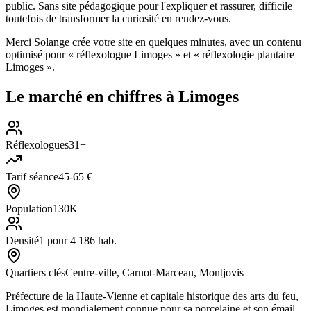
public. Sans site pédagogique pour l'expliquer et rassurer, difficile
toutefois de transformer la curiosité en rendez-vous.
Merci Solange crée votre site en quelques minutes, avec un contenu
optimisé pour « réflexologue Limoges » et « réflexologie plantaire
Limoges ».
Le marché en chiffres à
Limoges
Réflexologues
31+
Tarif séance
45-65 €
Population
130K
Densité
1 pour 4 186 hab.
Quartiers clés
Centre-ville, Carnot-Marceau, Montjovis
Préfecture de la Haute-Vienne et capitale historique des arts du feu,
Limoges est mondialement connue pour sa porcelaine et son émail,