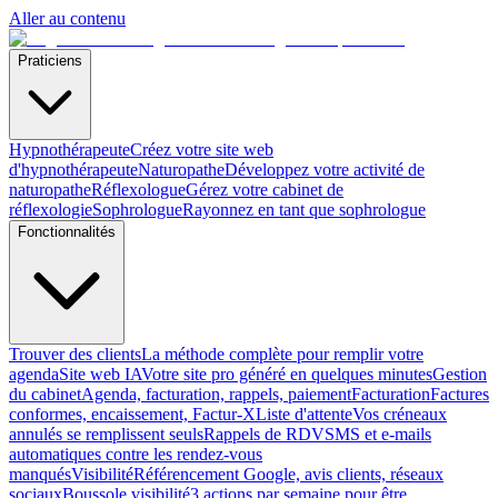
Aller au contenu
Praticiens
Hypnothérapeute
Créez votre site web
d'hypnothérapeute
Naturopathe
Développez votre activité de
naturopathe
Réflexologue
Gérez votre cabinet de
réflexologie
Sophrologue
Rayonnez en tant que sophrologue
Fonctionnalités
Trouver des clients
La méthode complète pour remplir votre
agenda
Site web IA
Votre site pro généré en quelques minutes
Gestion
du cabinet
Agenda, facturation, rappels, paiement
Facturation
Factures
conformes, encaissement, Factur-X
Liste d'attente
Vos créneaux
annulés se remplissent seuls
Rappels de RDV
SMS et e-mails
automatiques contre les rendez-vous
manqués
Visibilité
Référencement Google, avis clients, réseaux
sociaux
Boussole visibilité
3 actions par semaine pour être