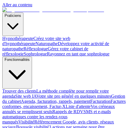
Aller au contenu
Praticiens
Hypnothérapeute
Créez votre site web
d'hypnothérapeute
Naturopathe
Développez votre activité de
naturopathe
Réflexologue
Gérez votre cabinet de
réflexologie
Sophrologue
Rayonnez en tant que sophrologue
Fonctionnalités
Trouver des clients
La méthode complète pour remplir votre
agenda
Site web IA
Votre site pro généré en quelques minutes
Gestion
du cabinet
Agenda, facturation, rappels, paiement
Facturation
Factures
conformes, encaissement, Factur-X
Liste d'attente
Vos créneaux
annulés se remplissent seuls
Rappels de RDV
SMS et e-mails
automatiques contre les rendez-vous
manqués
Visibilité
Référencement Google, avis clients, réseaux
sociaux
Boussole visibilité
3 actions par semaine pour être