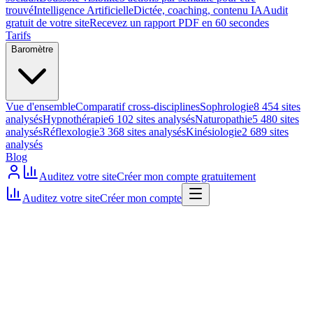
trouvé
Intelligence Artificielle
Dictée, coaching, contenu IA
Audit
gratuit de votre site
Recevez un rapport PDF en 60 secondes
Tarifs
Baromètre
Vue d'ensemble
Comparatif cross-disciplines
Sophrologie
8 454 sites
analysés
Hypnothérapie
6 102 sites analysés
Naturopathie
5 480 sites
analysés
Réflexologie
3 368 sites analysés
Kinésiologie
2 689 sites
analysés
Blog
Auditez votre site
Créer mon compte gratuitement
Auditez votre site
Créer mon compte