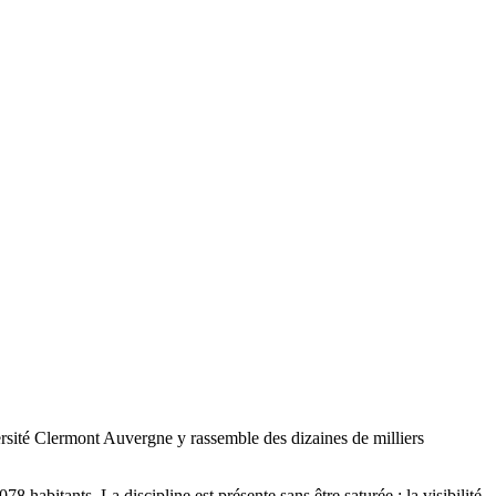
rsité Clermont Auvergne y rassemble des dizaines de milliers
abitants. La discipline est présente sans être saturée : la visibilité