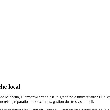
hé local
de Michelin, Clermont-Ferrand est un grand pôle universitaire : l'Unive
oncrets : préparation aux examens, gestion du stress, sommeil.
 la commune de Clermont-Ferrand — soit environ 1 praticien pour 3 078 h