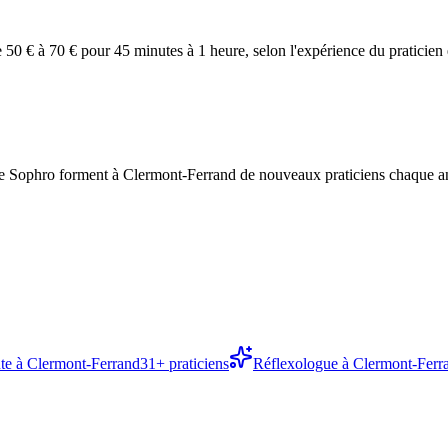
 50 € à 70 € pour 45 minutes à 1 heure, selon l'expérience du pratici
Sophro forment à Clermont-Ferrand de nouveaux praticiens chaque année
te
à
Clermont-Ferrand
31
+ praticiens
Réflexologue
à
Clermont-Ferr