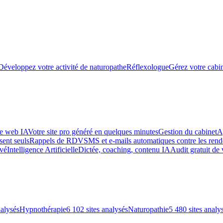
Développez votre activité de naturopathe
Réflexologue
Gérez votre cabin
te web IA
Votre site pro généré en quelques minutes
Gestion du cabinet
A
sent seuls
Rappels de RDV
SMS et e-mails automatiques contre les re
uvé
Intelligence Artificielle
Dictée, coaching, contenu IA
Audit gratuit de 
nalysés
Hypnothérapie
6 102 sites analysés
Naturopathie
5 480 sites analy