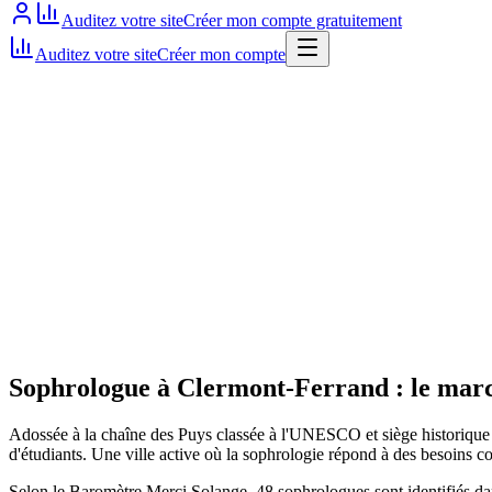
Auditez votre site
Créer mon compte gratuitement
Auditez votre site
Créer mon compte
Site actif
Sophrologue
à
Clermont-Ferrand
: le marc
Adossée à la chaîne des Puys classée à l'UNESCO et siège historique 
d'étudiants. Une ville active où la sophrologie répond à des besoins c
Selon le Baromètre Merci Solange, 48 sophrologues sont identifiés dans