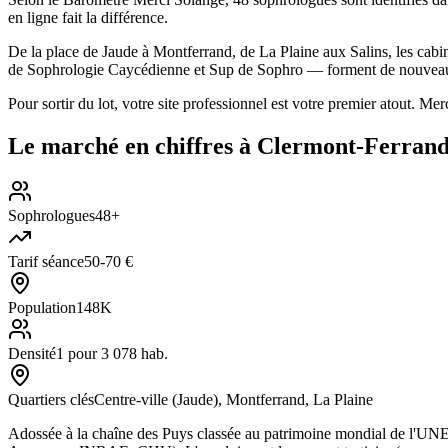
en ligne fait la différence.
De la place de Jaude à Montferrand, de La Plaine aux Salins, les cabin
de Sophrologie Caycédienne et Sup de Sophro — forment de nouveau
Pour sortir du lot, votre site professionnel est votre premier atout. M
Le marché en chiffres à
Clermont-Ferran
Sophrologues
48+
Tarif séance
50-70 €
Population
148K
Densité
1 pour 3 078 hab.
Quartiers clés
Centre-ville (Jaude), Montferrand, La Plaine
Adossée à la chaîne des Puys classée au patrimoine mondial de l'UNES