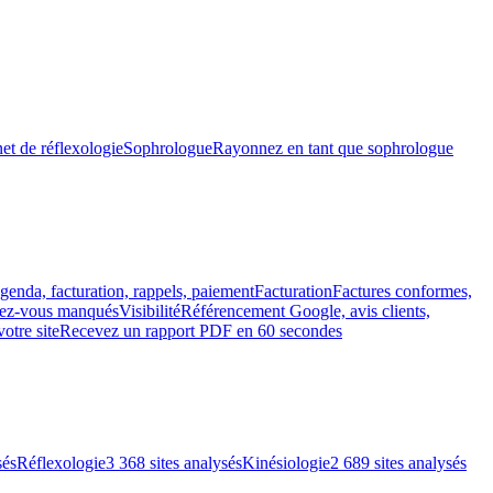
et de réflexologie
Sophrologue
Rayonnez en tant que sophrologue
genda, facturation, rappels, paiement
Facturation
Factures conformes,
ndez-vous manqués
Visibilité
Référencement Google, avis clients,
votre site
Recevez un rapport PDF en 60 secondes
sés
Réflexologie
3 368 sites analysés
Kinésiologie
2 689 sites analysés