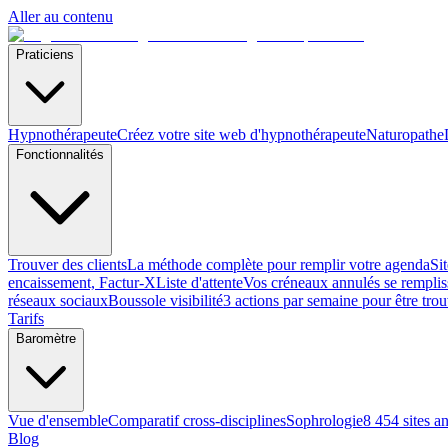
Aller au contenu
Praticiens
Hypnothérapeute
Créez votre site web d'hypnothérapeute
Naturopathe
Fonctionnalités
Trouver des clients
La méthode complète pour remplir votre agenda
Si
encaissement, Factur-X
Liste d'attente
Vos créneaux annulés se remplis
réseaux sociaux
Boussole visibilité
3 actions par semaine pour être tro
Tarifs
Baromètre
Vue d'ensemble
Comparatif cross-disciplines
Sophrologie
8 454 sites a
Blog