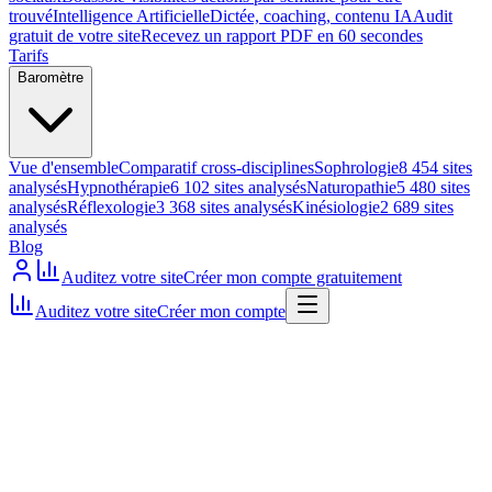
trouvé
Intelligence Artificielle
Dictée, coaching, contenu IA
Audit
gratuit de votre site
Recevez un rapport PDF en 60 secondes
Tarifs
Baromètre
Vue d'ensemble
Comparatif cross-disciplines
Sophrologie
8 454 sites
analysés
Hypnothérapie
6 102 sites analysés
Naturopathie
5 480 sites
analysés
Réflexologie
3 368 sites analysés
Kinésiologie
2 689 sites
analysés
Blog
Auditez votre site
Créer mon compte gratuitement
Auditez votre site
Créer mon compte