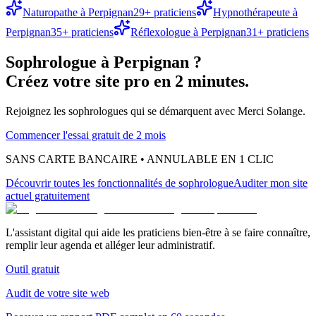
Naturopathe
à
Perpignan
29
+ praticiens
Hypnothérapeute
à
Perpignan
35
+ praticiens
Réflexologue
à
Perpignan
31
+ praticiens
Sophrologue
à
Perpignan
?
Créez votre site pro en 2 minutes.
Rejoignez les
sophrologues
qui se démarquent avec Merci Solange.
Commencer l'essai gratuit de 2 mois
SANS CARTE BANCAIRE • ANNULABLE EN 1 CLIC
Découvrir toutes les fonctionnalités
de sophrologue
Auditer mon site
actuel gratuitement
L'assistant digital qui aide les praticiens bien-être à se faire connaître,
remplir leur agenda et alléger leur administratif.
Outil gratuit
Audit de votre site web