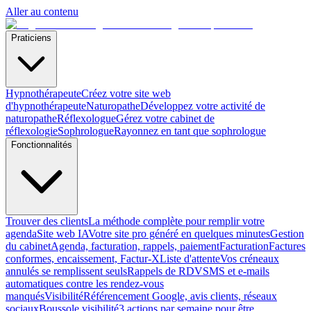
Aller au contenu
Praticiens
Hypnothérapeute
Créez votre site web
d'hypnothérapeute
Naturopathe
Développez votre activité de
naturopathe
Réflexologue
Gérez votre cabinet de
réflexologie
Sophrologue
Rayonnez en tant que sophrologue
Fonctionnalités
Trouver des clients
La méthode complète pour remplir votre
agenda
Site web IA
Votre site pro généré en quelques minutes
Gestion
du cabinet
Agenda, facturation, rappels, paiement
Facturation
Factures
conformes, encaissement, Factur-X
Liste d'attente
Vos créneaux
annulés se remplissent seuls
Rappels de RDV
SMS et e-mails
automatiques contre les rendez-vous
manqués
Visibilité
Référencement Google, avis clients, réseaux
sociaux
Boussole visibilité
3 actions par semaine pour être