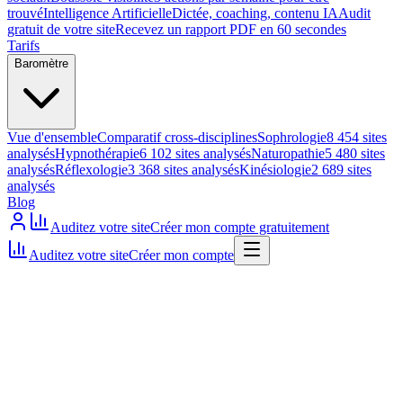
trouvé
Intelligence Artificielle
Dictée, coaching, contenu IA
Audit
gratuit de votre site
Recevez un rapport PDF en 60 secondes
Tarifs
Baromètre
Vue d'ensemble
Comparatif cross-disciplines
Sophrologie
8 454 sites
analysés
Hypnothérapie
6 102 sites analysés
Naturopathie
5 480 sites
analysés
Réflexologie
3 368 sites analysés
Kinésiologie
2 689 sites
analysés
Blog
Auditez votre site
Créer mon compte gratuitement
Auditez votre site
Créer mon compte