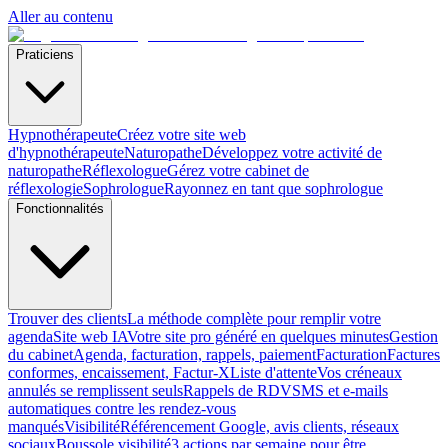
Aller au contenu
Praticiens
Hypnothérapeute
Créez votre site web
d'hypnothérapeute
Naturopathe
Développez votre activité de
naturopathe
Réflexologue
Gérez votre cabinet de
réflexologie
Sophrologue
Rayonnez en tant que sophrologue
Fonctionnalités
Trouver des clients
La méthode complète pour remplir votre
agenda
Site web IA
Votre site pro généré en quelques minutes
Gestion
du cabinet
Agenda, facturation, rappels, paiement
Facturation
Factures
conformes, encaissement, Factur-X
Liste d'attente
Vos créneaux
annulés se remplissent seuls
Rappels de RDV
SMS et e-mails
automatiques contre les rendez-vous
manqués
Visibilité
Référencement Google, avis clients, réseaux
sociaux
Boussole visibilité
3 actions par semaine pour être