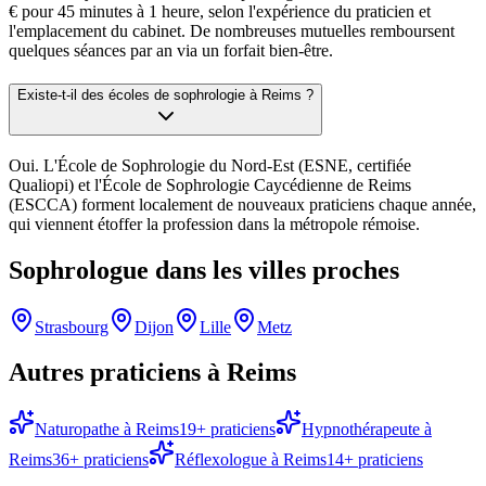
€ pour 45 minutes à 1 heure, selon l'expérience du praticien et
l'emplacement du cabinet. De nombreuses mutuelles remboursent
quelques séances par an via un forfait bien-être.
Existe-t-il des écoles de sophrologie à Reims ?
Oui. L'École de Sophrologie du Nord-Est (ESNE, certifiée
Qualiopi) et l'École de Sophrologie Caycédienne de Reims
(ESCCA) forment localement de nouveaux praticiens chaque année,
qui viennent étoffer la profession dans la métropole rémoise.
Sophrologue
dans les villes proches
Strasbourg
Dijon
Lille
Metz
Autres praticiens à
Reims
Naturopathe
à
Reims
19
+ praticiens
Hypnothérapeute
à
Reims
36
+ praticiens
Réflexologue
à
Reims
14
+ praticiens