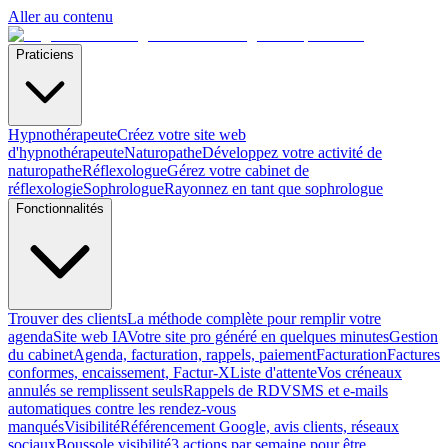
Aller au contenu
Praticiens
Hypnothérapeute
Créez votre site web
d'hypnothérapeute
Naturopathe
Développez votre activité de
naturopathe
Réflexologue
Gérez votre cabinet de
réflexologie
Sophrologue
Rayonnez en tant que sophrologue
Fonctionnalités
Trouver des clients
La méthode complète pour remplir votre
agenda
Site web IA
Votre site pro généré en quelques minutes
Gestion
du cabinet
Agenda, facturation, rappels, paiement
Facturation
Factures
conformes, encaissement, Factur-X
Liste d'attente
Vos créneaux
annulés se remplissent seuls
Rappels de RDV
SMS et e-mails
automatiques contre les rendez-vous
manqués
Visibilité
Référencement Google, avis clients, réseaux
sociaux
Boussole visibilité
3 actions par semaine pour être