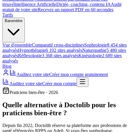
trouvé
Intelligence Artificielle
Dictée, coaching, contenu IA
Audit
gratuit de votre site
Recevez un rapport PDF en 60 secondes
Tarifs
Baromètre
Vue d'ensemble
Comparatif cross-disciplines
Sophrologie
8 454 sites
analysés
Hypnothérapie
6 102 sites analysés
Naturopathie
5 480 sites
analysés
Réflexologie
3 368 sites analysés
Kinésiologie
2 689 sites
analysés
Blog
Auditez votre site
Créer mon compte gratuitement
Auditez votre site
Créer mon compte
Praticiens bien-être · 2026
Quelle alternative à Doctolib
pour les
praticiens bien-être ?
Depuis fin 2022, Doctolib réserve sa plateforme aux professions de
santé référencées RPPS ou Adeli. Si vous êtes sophrologue,