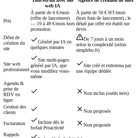
Tout-en-un avec site
Agence de création de sites
web IA
À partir de 6 €/mois
À partir de 50 € HT/mois
(offre de lancement)
(hors frais de lancement) ; le
Prix
— 19 à 49 €/mois hors
détail par offre est établi sur
promotion
devis
Délai de
De 7 jours à un mois
Généré par IA en
création du
selon la complexité (selon
quelques minutes
site
simplebo.fr)
Site multi-pages
Site web
généré par IA, que
Site créé et entretenu par
professionnel
vous modifiez vous-
une équipe dédiée
même
Agenda &
prise de
Non inclus (outils tiers)
RDV en
ligne
Gestion des
Non proposée
clients
Incluse dès le
Facturation
Non proposée
forfait Proactivité
Rappels