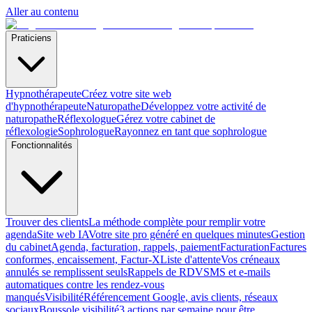
Aller au contenu
Praticiens
Hypnothérapeute
Créez votre site web
d'hypnothérapeute
Naturopathe
Développez votre activité de
naturopathe
Réflexologue
Gérez votre cabinet de
réflexologie
Sophrologue
Rayonnez en tant que sophrologue
Fonctionnalités
Trouver des clients
La méthode complète pour remplir votre
agenda
Site web IA
Votre site pro généré en quelques minutes
Gestion
du cabinet
Agenda, facturation, rappels, paiement
Facturation
Factures
conformes, encaissement, Factur-X
Liste d'attente
Vos créneaux
annulés se remplissent seuls
Rappels de RDV
SMS et e-mails
automatiques contre les rendez-vous
manqués
Visibilité
Référencement Google, avis clients, réseaux
sociaux
Boussole visibilité
3 actions par semaine pour être