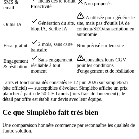
Inclus dès le forfait
SMS &
Non proposés
Proactivité
email
IA utilisée pour générer le
Génération du site,
site, mais pas d'outils IA de
Outils IA
blog IA, Scribe IA
contenu/SEO/transcription en
autonomie
2 mois, sans carte
Essai gratuit
Non précisé sur leur site
bancaire
Sans engagement,
Consultez leurs CGV
Engagement
résiliable à tout
pour les conditions
& résiliation
moment
d'engagement et de résiliation
Tarifs et fonctionnalités constatés le
12 juin 2026
sur simplebo.fr
(site officiel) — susceptibles d'évoluer. Simplébo affiche un prix
plancher à partir de 50 € HT/mois (hors frais de lancement) ; le
détail par offre est établi sur devis avec leur équipe.
Ce que Simplébo fait très bien
Une comparaison honnête commence par reconnaître les qualités de
l'autre solution.