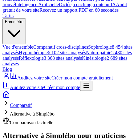
trouvé
Intelligence Artificielle
Dictée, coaching, contenu IA
Audit
gratuit de votre site
Recevez un rapport PDF en 60 secondes
Tarifs
Baromètre
Vue d'ensemble
Comparatif cross-disciplines
Sophrologie
8 454 sites
analysés
Hypnothérapie
6 102 sites analysés
Naturopathie
5 480 sites
analysés
Réflexologie
3 368 sites analysés
Kinésiologie
2 689 sites
analysés
Blog
Auditez votre site
Créer mon compte gratuitement
Auditez votre site
Créer mon compte
Comparatif
Alternative à Simplébo
Comparaison factuelle
Alternative à Simplébo pour praticiens