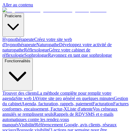
Aller au contenu
Praticiens
Hypnothérapeute
Créez votre site web
d'hypnothérapeute
Naturopathe
Développez votre activité de
naturopathe
Réflexologue
Gérez votre cabinet de
réflexologie
Sophrologue
Rayonnez en tant que sophrologue
Fonctionnalités
Trouver des clients
La méthode complète pour remplir votre
agenda
Site web IA
Votre site pro généré en quelques minutes
Gestion
du cabinet
Agenda, facturation, rappels, paiement
Facturation
Factures
conformes, encaissement, Factur-X
Liste d'attente
Vos créneaux
annulés se remplissent seuls
Rappels de RDV
SMS et e-mails
automatiques contre les rendez-vous
manqués
Visibilité
Référencement Google, avis clients, réseaux
sociaux
Boussole visibilité
3 actions par semaine pour être