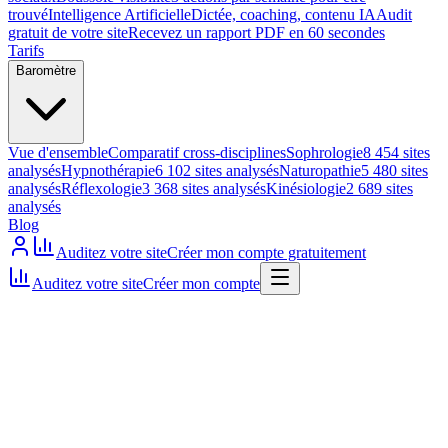
trouvé
Intelligence Artificielle
Dictée, coaching, contenu IA
Audit
gratuit de votre site
Recevez un rapport PDF en 60 secondes
Tarifs
Baromètre
Vue d'ensemble
Comparatif cross-disciplines
Sophrologie
8 454 sites
analysés
Hypnothérapie
6 102 sites analysés
Naturopathie
5 480 sites
analysés
Réflexologie
3 368 sites analysés
Kinésiologie
2 689 sites
analysés
Blog
Auditez votre site
Créer mon compte gratuitement
Auditez votre site
Créer mon compte