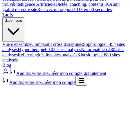
trouvé
Intelligence Artificielle
Dictée, coaching, contenu IA
Audit
gratuit de votre site
Recevez un rapport PDF en 60 secondes
Tarifs
Baromètre
Vue d'ensemble
Comparatif cross-disciplines
Sophrologie
8 454 sites
analysés
Hypnothérapie
6 102 sites analysés
Naturopathie
5 480 sites
analysés
Réflexologie
3 368 sites analysés
Kinésiologie
2 689 sites
analysés
Blog
Auditez votre site
Créer mon compte gratuitement
Auditez votre site
Créer mon compte