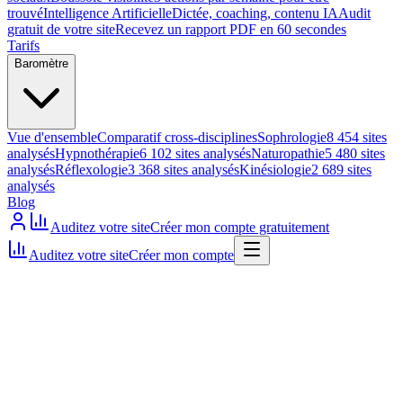
trouvé
Intelligence Artificielle
Dictée, coaching, contenu IA
Audit
gratuit de votre site
Recevez un rapport PDF en 60 secondes
Tarifs
Baromètre
Vue d'ensemble
Comparatif cross-disciplines
Sophrologie
8 454 sites
analysés
Hypnothérapie
6 102 sites analysés
Naturopathie
5 480 sites
analysés
Réflexologie
3 368 sites analysés
Kinésiologie
2 689 sites
analysés
Blog
Auditez votre site
Créer mon compte gratuitement
Auditez votre site
Créer mon compte