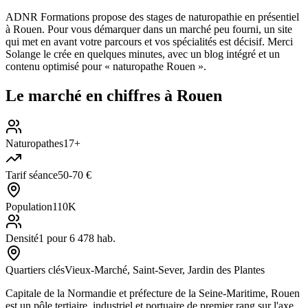
ADNR Formations propose des stages de naturopathie en présentiel
à Rouen. Pour vous démarquer dans un marché peu fourni, un site
qui met en avant votre parcours et vos spécialités est décisif. Merci
Solange le crée en quelques minutes, avec un blog intégré et un
contenu optimisé pour « naturopathe Rouen ».
Le marché en chiffres à
Rouen
Naturopathes
17+
Tarif séance
50-70 €
Population
110K
Densité
1 pour 6 478 hab.
Quartiers clés
Vieux-Marché, Saint-Sever, Jardin des Plantes
Capitale de la Normandie et préfecture de la Seine-Maritime, Rouen
est un pôle tertiaire, industriel et portuaire de premier rang sur l'axe