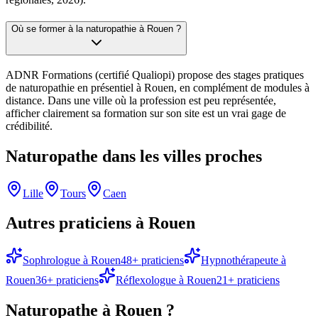
Où se former à la naturopathie à Rouen ?
ADNR Formations (certifié Qualiopi) propose des stages pratiques
de naturopathie en présentiel à Rouen, en complément de modules à
distance. Dans une ville où la profession est peu représentée,
afficher clairement sa formation sur son site est un vrai gage de
crédibilité.
Naturopathe
dans les villes proches
Lille
Tours
Caen
Autres praticiens à
Rouen
Sophrologue
à
Rouen
48
+ praticiens
Hypnothérapeute
à
Rouen
36
+ praticiens
Réflexologue
à
Rouen
21
+ praticiens
Naturopathe
à
Rouen
?