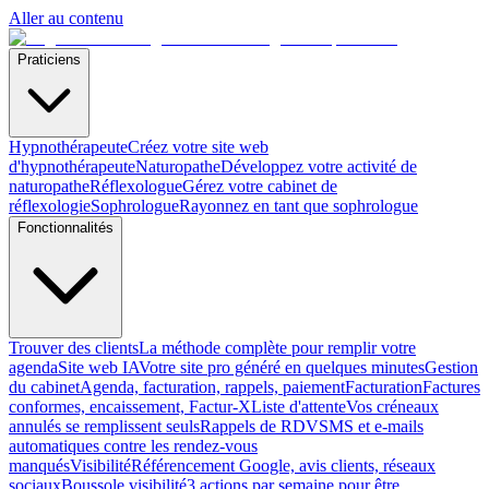
Aller au contenu
Praticiens
Hypnothérapeute
Créez votre site web
d'hypnothérapeute
Naturopathe
Développez votre activité de
naturopathe
Réflexologue
Gérez votre cabinet de
réflexologie
Sophrologue
Rayonnez en tant que sophrologue
Fonctionnalités
Trouver des clients
La méthode complète pour remplir votre
agenda
Site web IA
Votre site pro généré en quelques minutes
Gestion
du cabinet
Agenda, facturation, rappels, paiement
Facturation
Factures
conformes, encaissement, Factur-X
Liste d'attente
Vos créneaux
annulés se remplissent seuls
Rappels de RDV
SMS et e-mails
automatiques contre les rendez-vous
manqués
Visibilité
Référencement Google, avis clients, réseaux
sociaux
Boussole visibilité
3 actions par semaine pour être