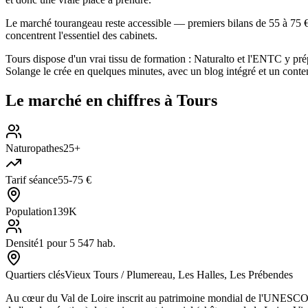
Le marché tourangeau reste accessible — premiers bilans de 55 à 75 
concentrent l'essentiel des cabinets.
Tours dispose d'un vrai tissu de formation : Naturalto et l'ENTC y prép
Solange le crée en quelques minutes, avec un blog intégré et un cont
Le marché en chiffres à
Tours
Naturopathes
25+
Tarif séance
55-75 €
Population
139K
Densité
1 pour 5 547 hab.
Quartiers clés
Vieux Tours / Plumereau, Les Halles, Les Prébendes
Au cœur du Val de Loire inscrit au patrimoine mondial de l'UNESCO, T