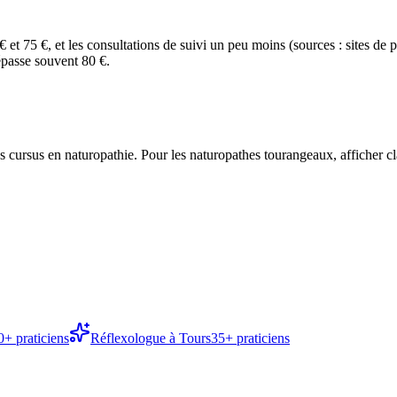
 et 75 €, et les consultations de suivi un peu moins (sources : sites de 
épasse souvent 80 €.
 cursus en naturopathie. Pour les naturopathes tourangeaux, afficher clai
0
+ praticiens
Réflexologue
à
Tours
35
+ praticiens