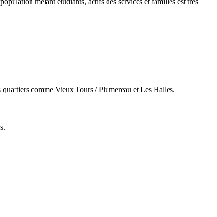
pulation mêlant étudiants, actifs des services et familles est très
des quartiers comme Vieux Tours / Plumereau et Les Halles.
s.