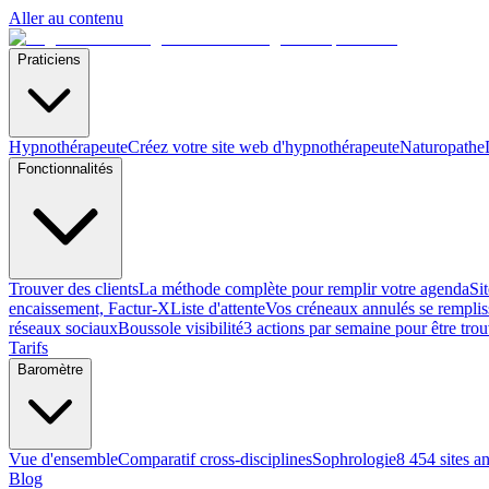
Aller au contenu
Praticiens
Hypnothérapeute
Créez votre site web d'hypnothérapeute
Naturopathe
Fonctionnalités
Trouver des clients
La méthode complète pour remplir votre agenda
Si
encaissement, Factur-X
Liste d'attente
Vos créneaux annulés se remplis
réseaux sociaux
Boussole visibilité
3 actions par semaine pour être tro
Tarifs
Baromètre
Vue d'ensemble
Comparatif cross-disciplines
Sophrologie
8 454 sites a
Blog