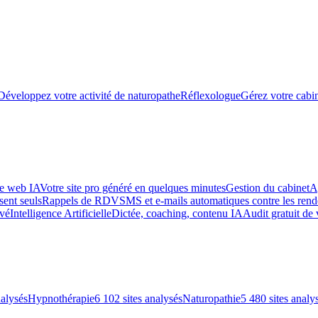
Développez votre activité de naturopathe
Réflexologue
Gérez votre cabin
te web IA
Votre site pro généré en quelques minutes
Gestion du cabinet
A
sent seuls
Rappels de RDV
SMS et e-mails automatiques contre les re
uvé
Intelligence Artificielle
Dictée, coaching, contenu IA
Audit gratuit de 
nalysés
Hypnothérapie
6 102 sites analysés
Naturopathie
5 480 sites analy