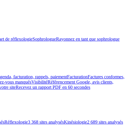
et de réflexologie
Sophrologue
Rayonnez en tant que sophrologue
genda, facturation, rappels, paiement
Facturation
Factures conformes,
ndez-vous manqués
Visibilité
Référencement Google, avis clients,
votre site
Recevez un rapport PDF en 60 secondes
sés
Réflexologie
3 368 sites analysés
Kinésiologie
2 689 sites analysés