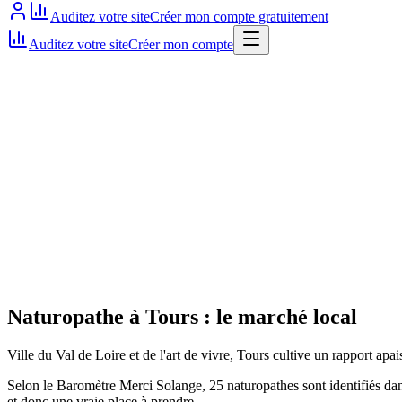
Auditez votre site
Créer mon compte gratuitement
Auditez votre site
Créer mon compte
Site actif
Naturopathe
à
Tours
: le marché local
Ville du Val de Loire et de l'art de vivre, Tours cultive un rapport apai
Selon le Baromètre Merci Solange, 25 naturopathes sont identifiés dans
et donc une vraie place à prendre.