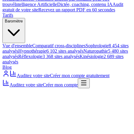
trouvé
Intelligence Artificielle
Dictée, coaching, contenu IA
Audit
gratuit de votre site
Recevez un rapport PDF en 60 secondes
Tarifs
Baromètre
Vue d'ensemble
Comparatif cross-disciplines
Sophrologie
8 454 sites
analysés
Hypnothérapie
6 102 sites analysés
Naturopathie
5 480 sites
analysés
Réflexologie
3 368 sites analysés
Kinésiologie
2 689 sites
analysés
Blog
Auditez votre site
Créer mon compte gratuitement
Auditez votre site
Créer mon compte