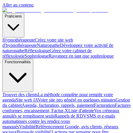
Aller au contenu
Praticiens
Hypnothérapeute
Créez votre site web
d'hypnothérapeute
Naturopathe
Développez votre activité de
naturopathe
Réflexologue
Gérez votre cabinet de
réflexologie
Sophrologue
Rayonnez en tant que sophrologue
Fonctionnalités
Trouver des clients
La méthode complète pour remplir votre
agenda
Site web IA
Votre site pro généré en quelques minutes
Gestion
du cabinet
Agenda, facturation, rappels, paiement
Facturation
Factures
conformes, encaissement, Factur-X
Liste d'attente
Vos créneaux
annulés se remplissent seuls
Rappels de RDV
SMS et e-mails
automatiques contre les rendez-vous
manqués
Visibilité
Référencement Google, avis clients, réseaux
sociaux
Boussole visibilité
3 actions par semaine pour être