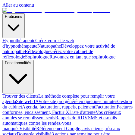
Aller au contenu
Praticiens
Hypnothérapeute
Créez votre site web
d'hypnothérapeute
Naturopathe
Développez votre activité de
naturopathe
Réflexologue
Gérez votre cabinet de
réflexologie
Sophrologue
Rayonnez en tant que sophrologue
Fonctionnalités
Trouver des clients
La méthode complète pour remplir votre
agenda
Site web IA
Votre site pro généré en quelques minutes
Gestion
du cabinet
Agenda, facturation, rappels, paiement
Facturation
Factures
conformes, encaissement, Factur-X
Liste d'attente
Vos créneaux
annulés se remplissent seuls
Rappels de RDV
SMS et e-mails
automatiques contre les rendez-vous
manqués
Visibilité
Référencement Google, avis clients, réseaux
sociaux
Boussole visibilité
3 actions par semaine pour être