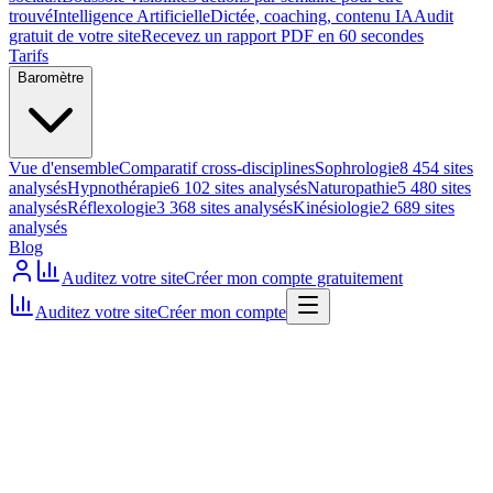
trouvé
Intelligence Artificielle
Dictée, coaching, contenu IA
Audit
gratuit de votre site
Recevez un rapport PDF en 60 secondes
Tarifs
Baromètre
Vue d'ensemble
Comparatif cross-disciplines
Sophrologie
8 454 sites
analysés
Hypnothérapie
6 102 sites analysés
Naturopathie
5 480 sites
analysés
Réflexologie
3 368 sites analysés
Kinésiologie
2 689 sites
analysés
Blog
Auditez votre site
Créer mon compte gratuitement
Auditez votre site
Créer mon compte