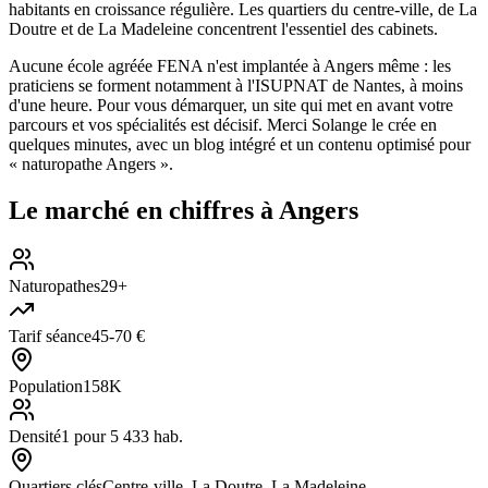
habitants en croissance régulière. Les quartiers du centre-ville, de La
Doutre et de La Madeleine concentrent l'essentiel des cabinets.
Aucune école agréée FENA n'est implantée à Angers même : les
praticiens se forment notamment à l'ISUPNAT de Nantes, à moins
d'une heure. Pour vous démarquer, un site qui met en avant votre
parcours et vos spécialités est décisif. Merci Solange le crée en
quelques minutes, avec un blog intégré et un contenu optimisé pour
« naturopathe Angers ».
Le marché en chiffres à
Angers
Naturopathes
29+
Tarif séance
45-70 €
Population
158K
Densité
1 pour 5 433 hab.
Quartiers clés
Centre-ville, La Doutre, La Madeleine