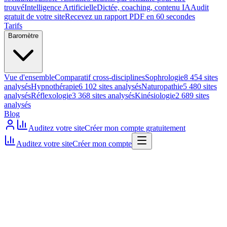
trouvé
Intelligence Artificielle
Dictée, coaching, contenu IA
Audit
gratuit de votre site
Recevez un rapport PDF en 60 secondes
Tarifs
Baromètre
Vue d'ensemble
Comparatif cross-disciplines
Sophrologie
8 454 sites
analysés
Hypnothérapie
6 102 sites analysés
Naturopathie
5 480 sites
analysés
Réflexologie
3 368 sites analysés
Kinésiologie
2 689 sites
analysés
Blog
Auditez votre site
Créer mon compte gratuitement
Auditez votre site
Créer mon compte