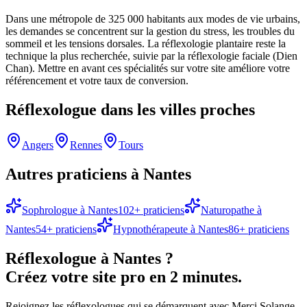
Dans une métropole de 325 000 habitants aux modes de vie urbains,
les demandes se concentrent sur la gestion du stress, les troubles du
sommeil et les tensions dorsales. La réflexologie plantaire reste la
technique la plus recherchée, suivie par la réflexologie faciale (Dien
Chan). Mettre en avant ces spécialités sur votre site améliore votre
référencement et votre taux de conversion.
Réflexologue
dans les villes proches
Angers
Rennes
Tours
Autres praticiens à
Nantes
Sophrologue
à
Nantes
102
+ praticiens
Naturopathe
à
Nantes
54
+ praticiens
Hypnothérapeute
à
Nantes
86
+ praticiens
Réflexologue
à
Nantes
?
Créez votre site pro en 2 minutes.
Rejoignez les
réflexologues
qui se démarquent avec Merci Solange.