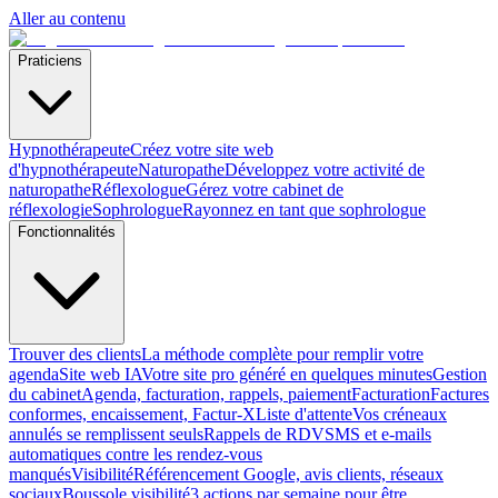
Aller au contenu
Praticiens
Hypnothérapeute
Créez votre site web
d'hypnothérapeute
Naturopathe
Développez votre activité de
naturopathe
Réflexologue
Gérez votre cabinet de
réflexologie
Sophrologue
Rayonnez en tant que sophrologue
Fonctionnalités
Trouver des clients
La méthode complète pour remplir votre
agenda
Site web IA
Votre site pro généré en quelques minutes
Gestion
du cabinet
Agenda, facturation, rappels, paiement
Facturation
Factures
conformes, encaissement, Factur-X
Liste d'attente
Vos créneaux
annulés se remplissent seuls
Rappels de RDV
SMS et e-mails
automatiques contre les rendez-vous
manqués
Visibilité
Référencement Google, avis clients, réseaux
sociaux
Boussole visibilité
3 actions par semaine pour être