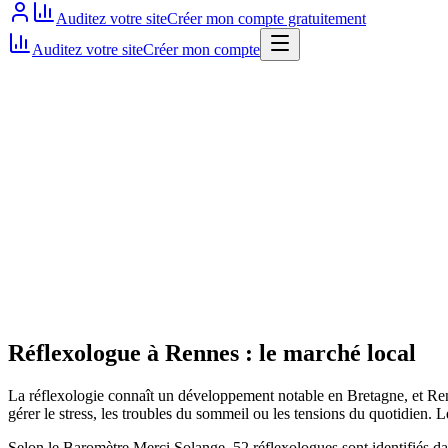
Auditez votre site
Créer mon compte gratuitement
Auditez votre site
Créer mon compte
Site actif
Réflexologue
à
Rennes
: le marché local
La réflexologie connaît un développement notable en Bretagne, et Ren
gérer le stress, les troubles du sommeil ou les tensions du quotidien. L
Selon le Baromètre Merci Solange, 52 réflexologues sont identifiés da