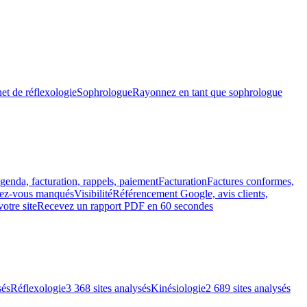
et de réflexologie
Sophrologue
Rayonnez en tant que sophrologue
genda, facturation, rappels, paiement
Facturation
Factures conformes,
ndez-vous manqués
Visibilité
Référencement Google, avis clients,
votre site
Recevez un rapport PDF en 60 secondes
sés
Réflexologie
3 368 sites analysés
Kinésiologie
2 689 sites analysés