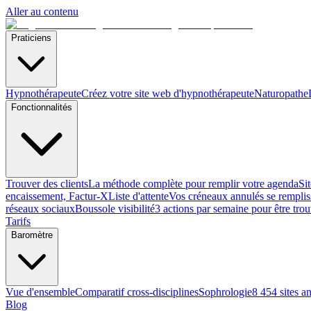
Aller au contenu
Praticiens
Hypnothérapeute
Créez votre site web d'hypnothérapeute
Naturopathe
Fonctionnalités
Trouver des clients
La méthode complète pour remplir votre agenda
Si
encaissement, Factur-X
Liste d'attente
Vos créneaux annulés se remplis
réseaux sociaux
Boussole visibilité
3 actions par semaine pour être tro
Tarifs
Baromètre
Vue d'ensemble
Comparatif cross-disciplines
Sophrologie
8 454 sites a
Blog