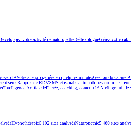
Développez votre activité de naturopathe
Réflexologue
Gérez votre cabin
te web IA
Votre site pro généré en quelques minutes
Gestion du cabinet
A
sent seuls
Rappels de RDV
SMS et e-mails automatiques contre les re
uvé
Intelligence Artificielle
Dictée, coaching, contenu IA
Audit gratuit de 
nalysés
Hypnothérapie
6 102 sites analysés
Naturopathie
5 480 sites analy