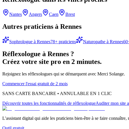
Nantes
Angers
Caen
Brest
Autres praticiens à
Rennes
Sophrologue
à
Rennes
78
+ praticiens
Naturopathe
à
Rennes
60
Réflexologue
à
Rennes
?
Créez votre site pro en 2 minutes.
Rejoignez les
réflexologues
qui se démarquent avec Merci Solange.
Commencer l'essai gratuit de 2 mois
SANS CARTE BANCAIRE • ANNULABLE EN 1 CLIC
Découvrir toutes les fonctionnalités
de réflexologue
Auditer mon site a
L'assistant digital qui aide les praticiens bien-être à se faire connaître,
Outil gratuit