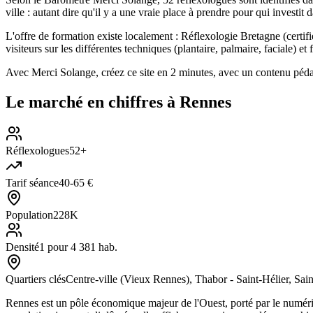
ville : autant dire qu'il y a une vraie place à prendre pour qui investit da
L'offre de formation existe localement : Réflexologie Bretagne (certi
visiteurs sur les différentes techniques (plantaire, palmaire, faciale) et 
Avec Merci Solange, créez ce site en 2 minutes, avec un contenu péd
Le marché en chiffres à
Rennes
Réflexologues
52+
Tarif séance
40-65 €
Population
228K
Densité
1 pour 4 381 hab.
Quartiers clés
Centre-ville (Vieux Rennes), Thabor - Saint-Hélier, Sai
Rennes est un pôle économique majeur de l'Ouest, porté par le numériqu