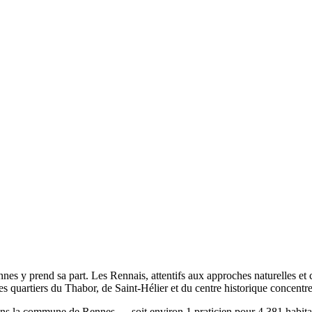
nes y prend sa part. Les Rennais, attentifs aux approches naturelles et
es quartiers du Thabor, de Saint-Hélier et du centre historique concentre
ns la commune de Rennes — soit environ 1 praticien pour 4 381 habitants