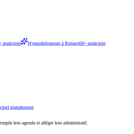
+ praticiens
Hypnothérapeute
à
Rennes
68
+ praticiens
ctuel gratuitement
 remplir leur agenda et alléger leur administratif.