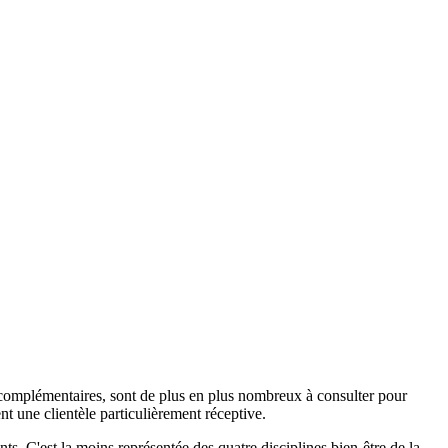
 complémentaires, sont de plus en plus nombreux à consulter pour
nt une clientèle particulièrement réceptive.
. C'est la moins représentée des quatre disciplines bien-être de la