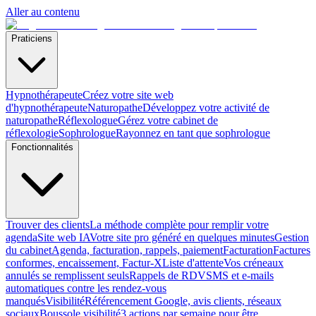
Aller au contenu
Praticiens
Hypnothérapeute
Créez votre site web
d'hypnothérapeute
Naturopathe
Développez votre activité de
naturopathe
Réflexologue
Gérez votre cabinet de
réflexologie
Sophrologue
Rayonnez en tant que sophrologue
Fonctionnalités
Trouver des clients
La méthode complète pour remplir votre
agenda
Site web IA
Votre site pro généré en quelques minutes
Gestion
du cabinet
Agenda, facturation, rappels, paiement
Facturation
Factures
conformes, encaissement, Factur-X
Liste d'attente
Vos créneaux
annulés se remplissent seuls
Rappels de RDV
SMS et e-mails
automatiques contre les rendez-vous
manqués
Visibilité
Référencement Google, avis clients, réseaux
sociaux
Boussole visibilité
3 actions par semaine pour être