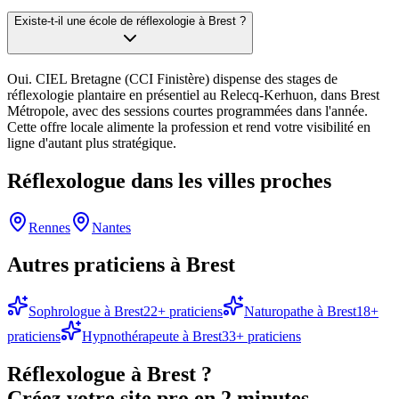
Existe-t-il une école de réflexologie à Brest ?
Oui. CIEL Bretagne (CCI Finistère) dispense des stages de
réflexologie plantaire en présentiel au Relecq-Kerhuon, dans Brest
Métropole, avec des sessions courtes programmées dans l'année.
Cette offre locale alimente la profession et rend votre visibilité en
ligne d'autant plus stratégique.
Réflexologue
dans les villes proches
Rennes
Nantes
Autres praticiens à
Brest
Sophrologue
à
Brest
22
+ praticiens
Naturopathe
à
Brest
18
+
praticiens
Hypnothérapeute
à
Brest
33
+ praticiens
Réflexologue
à
Brest
?
Créez votre site pro en 2 minutes.