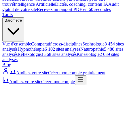
trouvé
Intelligence Artificielle
Dictée, coaching, contenu IA
Audit
gratuit de votre site
Recevez un rapport PDF en 60 secondes
Tarifs
Baromètre
Vue d'ensemble
Comparatif cross-disciplines
Sophrologie
8 454 sites
analysés
Hypnothérapie
6 102 sites analysés
Naturopathie
5 480 sites
analysés
Réflexologie
3 368 sites analysés
Kinésiologie
2 689 sites
analysés
Blog
Auditez votre site
Créer mon compte gratuitement
Auditez votre site
Créer mon compte