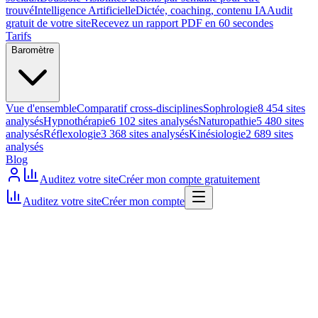
trouvé
Intelligence Artificielle
Dictée, coaching, contenu IA
Audit
gratuit de votre site
Recevez un rapport PDF en 60 secondes
Tarifs
Baromètre
Vue d'ensemble
Comparatif cross-disciplines
Sophrologie
8 454 sites
analysés
Hypnothérapie
6 102 sites analysés
Naturopathie
5 480 sites
analysés
Réflexologie
3 368 sites analysés
Kinésiologie
2 689 sites
analysés
Blog
Auditez votre site
Créer mon compte gratuitement
Auditez votre site
Créer mon compte