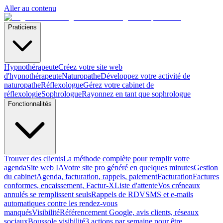
Aller au contenu
Praticiens
Hypnothérapeute
Créez votre site web
d'hypnothérapeute
Naturopathe
Développez votre activité de
naturopathe
Réflexologue
Gérez votre cabinet de
réflexologie
Sophrologue
Rayonnez en tant que sophrologue
Fonctionnalités
Trouver des clients
La méthode complète pour remplir votre
agenda
Site web IA
Votre site pro généré en quelques minutes
Gestion
du cabinet
Agenda, facturation, rappels, paiement
Facturation
Factures
conformes, encaissement, Factur-X
Liste d'attente
Vos créneaux
annulés se remplissent seuls
Rappels de RDV
SMS et e-mails
automatiques contre les rendez-vous
manqués
Visibilité
Référencement Google, avis clients, réseaux
sociaux
Boussole visibilité
3 actions par semaine pour être