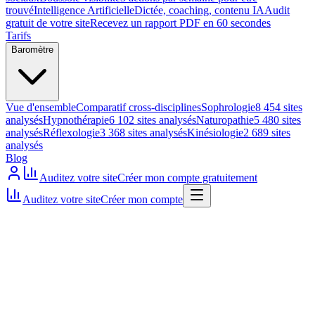
trouvé
Intelligence Artificielle
Dictée, coaching, contenu IA
Audit
gratuit de votre site
Recevez un rapport PDF en 60 secondes
Tarifs
Baromètre
Vue d'ensemble
Comparatif cross-disciplines
Sophrologie
8 454 sites
analysés
Hypnothérapie
6 102 sites analysés
Naturopathie
5 480 sites
analysés
Réflexologie
3 368 sites analysés
Kinésiologie
2 689 sites
analysés
Blog
Auditez votre site
Créer mon compte gratuitement
Auditez votre site
Créer mon compte