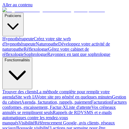
Aller au contenu
Praticiens
Hypnothérapeute
Créez votre site web
d'hypnothérapeute
Naturopathe
Développez votre activité de
naturopathe
Réflexologue
Gérez votre cabinet de
réflexologie
Sophrologue
Rayonnez en tant que sophrologue
Fonctionnalités
Trouver des clients
La méthode complète pour remplir votre
agenda
Site web IA
Votre site pro généré en quelques minutes
Gestion
du cabinet
Agenda, facturation, rappels, paiement
Facturation
Factures
conformes, encaissement, Factur-X
Liste d'attente
Vos créneaux
annulés se remplissent seuls
Rappels de RDV
SMS et e-mails
automatiques contre les rendez-vous
manqués
Visibilité
Référencement Google, avis clients, réseaux
sociaux
Boussole visibilité
3 actions par semaine pour être