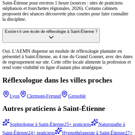
Saint-Étienne pour environ 1 heure (sources : sites de praticiens
stéphanois et fourchettes régionales, 2026). Certains cabinets
proposent des séances découverte plus courtes pour faire connaître
la discipline.
Existe-t-il une école de réflexologie à Saint-Étienne ?
Oui. L'AEMN dispense un module de réflexologie plantaire en
présentiel à Saint-Étienne, au 4 rue du Grand Gonnet, avec des dates
de regroupement sur site. Cette offre locale alimente la profession et
rend votre visibilité en ligne d'autant plus stratégique.
Réflexologue
dans les villes proches
Lyon
Clermont-Ferrand
Grenoble
Autres praticiens à
Saint-Étienne
Sophrologue
à
Saint-Étienne
25
+ praticiens
Naturopathe
à
Saint-Étienne
24
+ praticiens
Hypnothérapeute
à
Saint-Étienne
27
+