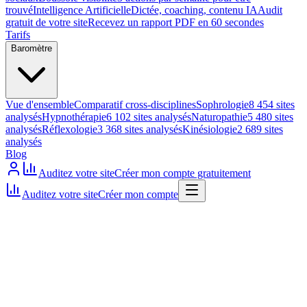
trouvé
Intelligence Artificielle
Dictée, coaching, contenu IA
Audit
gratuit de votre site
Recevez un rapport PDF en 60 secondes
Tarifs
Baromètre
Vue d'ensemble
Comparatif cross-disciplines
Sophrologie
8 454 sites
analysés
Hypnothérapie
6 102 sites analysés
Naturopathie
5 480 sites
analysés
Réflexologie
3 368 sites analysés
Kinésiologie
2 689 sites
analysés
Blog
Auditez votre site
Créer mon compte gratuitement
Auditez votre site
Créer mon compte