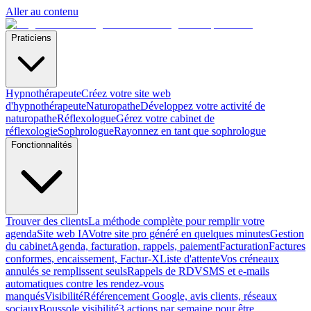
Aller au contenu
Praticiens
Hypnothérapeute
Créez votre site web
d'hypnothérapeute
Naturopathe
Développez votre activité de
naturopathe
Réflexologue
Gérez votre cabinet de
réflexologie
Sophrologue
Rayonnez en tant que sophrologue
Fonctionnalités
Trouver des clients
La méthode complète pour remplir votre
agenda
Site web IA
Votre site pro généré en quelques minutes
Gestion
du cabinet
Agenda, facturation, rappels, paiement
Facturation
Factures
conformes, encaissement, Factur-X
Liste d'attente
Vos créneaux
annulés se remplissent seuls
Rappels de RDV
SMS et e-mails
automatiques contre les rendez-vous
manqués
Visibilité
Référencement Google, avis clients, réseaux
sociaux
Boussole visibilité
3 actions par semaine pour être