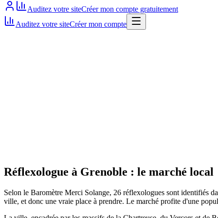
Auditez votre site
Créer mon compte gratuitement
Auditez votre site
Créer mon compte
Site actif
Réflexologue
à
Grenoble
: le marché local
Selon le Baromètre Merci Solange, 26 réflexologues sont identifiés da
ville, et donc une vraie place à prendre. Le marché profite d'une popu
La ville, encadrée par les massifs de la Chartreuse, du Vercors et de Be