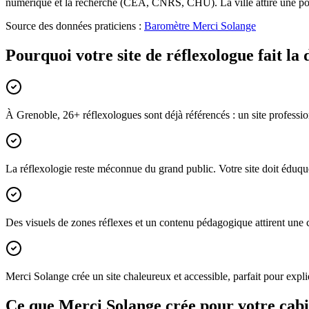
numérique et la recherche (CEA, CNRS, CHU). La ville attire une popu
Source des données praticiens :
Baromètre Merci Solange
Pourquoi votre site de réflexologue fait la
À Grenoble, 26+ réflexologues sont déjà référencés : un site professi
La réflexologie reste méconnue du grand public. Votre site doit éduquer
Des visuels de zones réflexes et un contenu pédagogique attirent une cl
Merci Solange crée un site chaleureux et accessible, parfait pour expliqu
Ce que Merci Solange crée pour votre cab