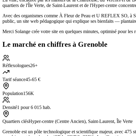
quartiers de l'Île Verte, de Saint-Laurent et de l'Hyper-centre concentr
Avec des organismes comme À Fleur de Peau et U REFLEX SO, à Saint-
public, un site web pédagogique qui explique ses bienfaits — plantair
Merci Solange crée votre site en quelques minutes, optimisé pour les 
Le marché en chiffres à
Grenoble
Réflexologues
26+
Tarif séance
45-65 €
Population
156K
Densité
1 pour 6 015 hab.
Quartiers clés
Hyper-centre (Centre Ancien), Saint-Laurent, Île Verte
Grenoble est un pôle technologique et scientifique majeur, avec 475 st