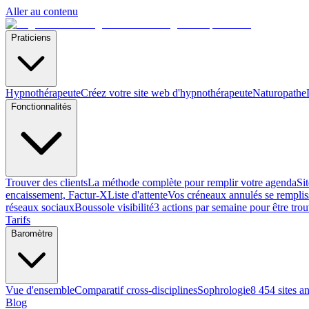
Aller au contenu
Praticiens
Hypnothérapeute
Créez votre site web d'hypnothérapeute
Naturopathe
Fonctionnalités
Trouver des clients
La méthode complète pour remplir votre agenda
Si
encaissement, Factur-X
Liste d'attente
Vos créneaux annulés se remplis
réseaux sociaux
Boussole visibilité
3 actions par semaine pour être tro
Tarifs
Baromètre
Vue d'ensemble
Comparatif cross-disciplines
Sophrologie
8 454 sites a
Blog