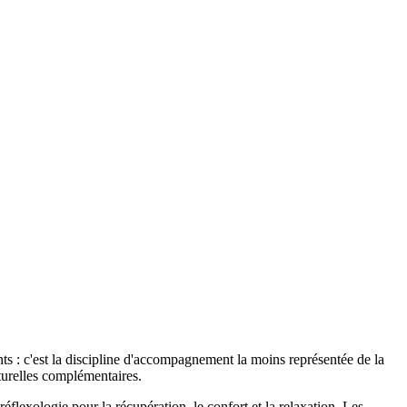
s : c'est la discipline d'accompagnement la moins représentée de la
turelles complémentaires.
réflexologie pour la récupération, le confort et la relaxation. Les