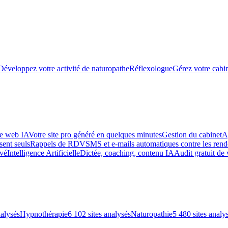
Développez votre activité de naturopathe
Réflexologue
Gérez votre cabin
te web IA
Votre site pro généré en quelques minutes
Gestion du cabinet
A
sent seuls
Rappels de RDV
SMS et e-mails automatiques contre les re
uvé
Intelligence Artificielle
Dictée, coaching, contenu IA
Audit gratuit de 
nalysés
Hypnothérapie
6 102 sites analysés
Naturopathie
5 480 sites analy