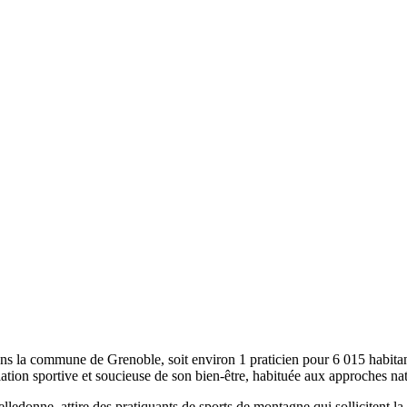
ns la commune de Grenoble, soit environ 1 praticien pour 6 015 habitant
lation sportive et soucieuse de son bien-être, habituée aux approches na
lledonne, attire des pratiquants de sports de montagne qui sollicitent la 