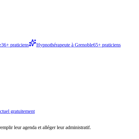
e
36
+ praticiens
Hypnothérapeute
à
Grenoble
65
+ praticiens
ctuel gratuitement
 remplir leur agenda et alléger leur administratif.