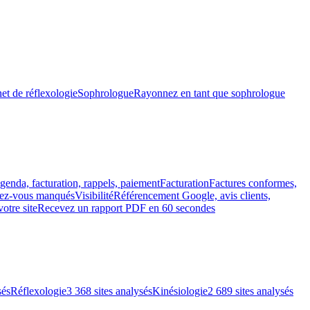
et de réflexologie
Sophrologue
Rayonnez en tant que sophrologue
genda, facturation, rappels, paiement
Facturation
Factures conformes,
ndez-vous manqués
Visibilité
Référencement Google, avis clients,
votre site
Recevez un rapport PDF en 60 secondes
sés
Réflexologie
3 368 sites analysés
Kinésiologie
2 689 sites analysés