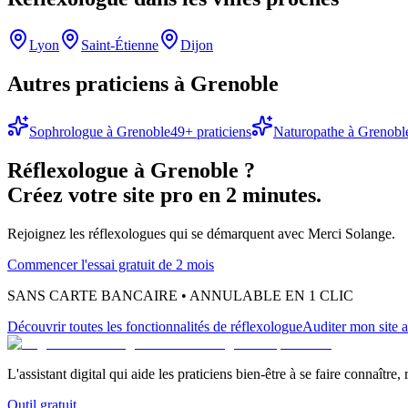
Lyon
Saint-Étienne
Dijon
Autres praticiens à
Grenoble
Sophrologue
à
Grenoble
49
+ praticiens
Naturopathe
à
Grenobl
Réflexologue
à
Grenoble
?
Créez votre site pro en 2 minutes.
Rejoignez les
réflexologues
qui se démarquent avec Merci Solange.
Commencer l'essai gratuit de 2 mois
SANS CARTE BANCAIRE • ANNULABLE EN 1 CLIC
Découvrir toutes les fonctionnalités
de réflexologue
Auditer mon site a
L'assistant digital qui aide les praticiens bien-être à se faire connaître,
Outil gratuit