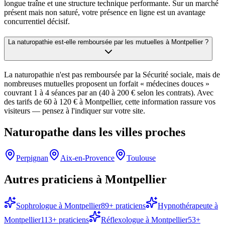
longue traîne et une structure technique performante. Sur un marché
présent mais non saturé, votre présence en ligne est un avantage
concurrentiel décisif.
La naturopathie est-elle remboursée par les mutuelles à Montpellier ?
La naturopathie n'est pas remboursée par la Sécurité sociale, mais de
nombreuses mutuelles proposent un forfait « médecines douces »
couvrant 1 à 4 séances par an (40 à 200 € selon les contrats). Avec
des tarifs de 60 à 120 € à Montpellier, cette information rassure vos
visiteurs — pensez à l'indiquer sur votre site.
Naturopathe
dans les villes proches
Perpignan
Aix-en-Provence
Toulouse
Autres praticiens à
Montpellier
Sophrologue
à
Montpellier
89
+ praticiens
Hypnothérapeute
à
Montpellier
113
+ praticiens
Réflexologue
à
Montpellier
53
+