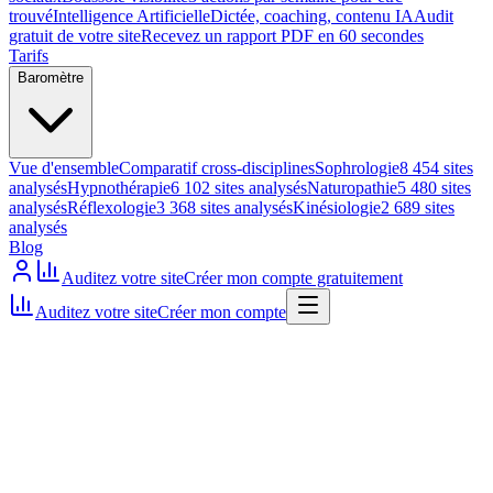
trouvé
Intelligence Artificielle
Dictée, coaching, contenu IA
Audit
gratuit de votre site
Recevez un rapport PDF en 60 secondes
Tarifs
Baromètre
Vue d'ensemble
Comparatif cross-disciplines
Sophrologie
8 454 sites
analysés
Hypnothérapie
6 102 sites analysés
Naturopathie
5 480 sites
analysés
Réflexologie
3 368 sites analysés
Kinésiologie
2 689 sites
analysés
Blog
Auditez votre site
Créer mon compte gratuitement
Auditez votre site
Créer mon compte