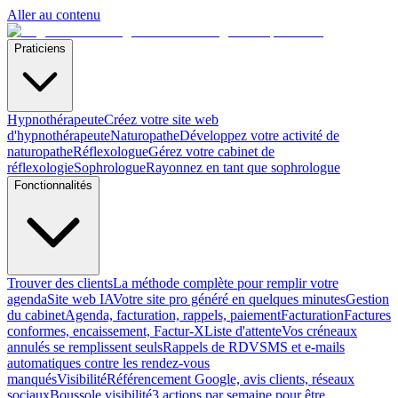
Aller au contenu
Praticiens
Hypnothérapeute
Créez votre site web
d'hypnothérapeute
Naturopathe
Développez votre activité de
naturopathe
Réflexologue
Gérez votre cabinet de
réflexologie
Sophrologue
Rayonnez en tant que sophrologue
Fonctionnalités
Trouver des clients
La méthode complète pour remplir votre
agenda
Site web IA
Votre site pro généré en quelques minutes
Gestion
du cabinet
Agenda, facturation, rappels, paiement
Facturation
Factures
conformes, encaissement, Factur-X
Liste d'attente
Vos créneaux
annulés se remplissent seuls
Rappels de RDV
SMS et e-mails
automatiques contre les rendez-vous
manqués
Visibilité
Référencement Google, avis clients, réseaux
sociaux
Boussole visibilité
3 actions par semaine pour être