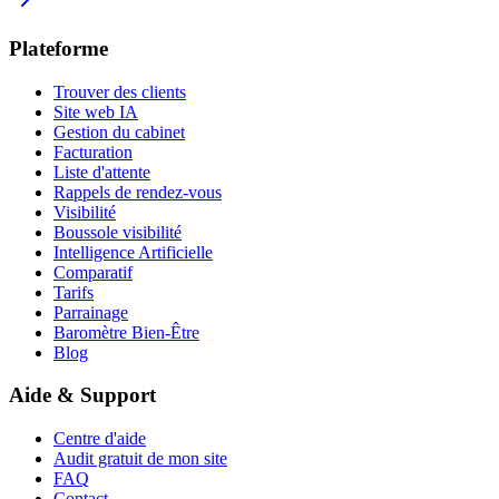
Plateforme
Trouver des clients
Site web IA
Gestion du cabinet
Facturation
Liste d'attente
Rappels de rendez-vous
Visibilité
Boussole visibilité
Intelligence Artificielle
Comparatif
Tarifs
Parrainage
Baromètre Bien-Être
Blog
Aide & Support
Centre d'aide
Audit gratuit de mon site
FAQ
Contact