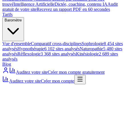
trouvé
Intelligence Artificielle
Dictée, coaching, contenu IA
Audit
gratuit de votre site
Recevez un rapport PDF en 60 secondes
Tarifs
Baromètre
Vue d'ensemble
Comparatif cross-disciplines
Sophrologie
8 454 sites
analysés
Hypnothérapie
6 102 sites analysés
Naturopathie
5 480 sites
analysés
Réflexologie
3 368 sites analysés
Kinésiologie
2 689 sites
analysés
Blog
Auditez votre site
Créer mon compte gratuitement
Auditez votre site
Créer mon compte