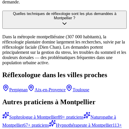
demande.
Quelles techniques de réflexologie sont les plus demandées à
Montpellier ?
Dans la métropole montpelliéraine (307 000 habitants), la
réflexologie plantaire domine largement les recherches, suivie par la
réflexologie faciale (Dien Chan). Les demandes portent
principalement sur la gestion du stress, les troubles du sommeil et les
douleurs dorsales — des problématiques fréquentes dans une
population urbaine active.
Réflexologue
dans les villes proches
Perpignan
Aix-en-Provence
Toulouse
Autres praticiens à
Montpellier
Sophrologue
à
Montpellier
89
+ praticiens
Naturopathe
à
Montpellier
67
+ praticiens
Hypnothérapeute
à
Montpellier
113
+