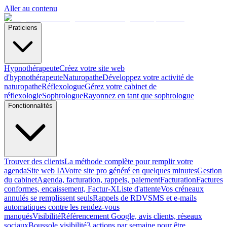
Aller au contenu
Praticiens
Hypnothérapeute
Créez votre site web
d'hypnothérapeute
Naturopathe
Développez votre activité de
naturopathe
Réflexologue
Gérez votre cabinet de
réflexologie
Sophrologue
Rayonnez en tant que sophrologue
Fonctionnalités
Trouver des clients
La méthode complète pour remplir votre
agenda
Site web IA
Votre site pro généré en quelques minutes
Gestion
du cabinet
Agenda, facturation, rappels, paiement
Facturation
Factures
conformes, encaissement, Factur-X
Liste d'attente
Vos créneaux
annulés se remplissent seuls
Rappels de RDV
SMS et e-mails
automatiques contre les rendez-vous
manqués
Visibilité
Référencement Google, avis clients, réseaux
sociaux
Boussole visibilité
3 actions par semaine pour être