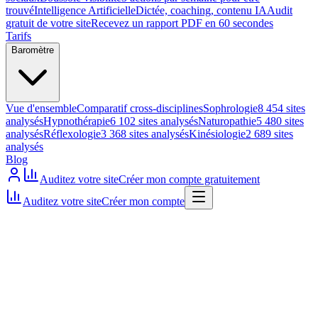
trouvé
Intelligence Artificielle
Dictée, coaching, contenu IA
Audit
gratuit de votre site
Recevez un rapport PDF en 60 secondes
Tarifs
Baromètre
Vue d'ensemble
Comparatif cross-disciplines
Sophrologie
8 454 sites
analysés
Hypnothérapie
6 102 sites analysés
Naturopathie
5 480 sites
analysés
Réflexologie
3 368 sites analysés
Kinésiologie
2 689 sites
analysés
Blog
Auditez votre site
Créer mon compte gratuitement
Auditez votre site
Créer mon compte