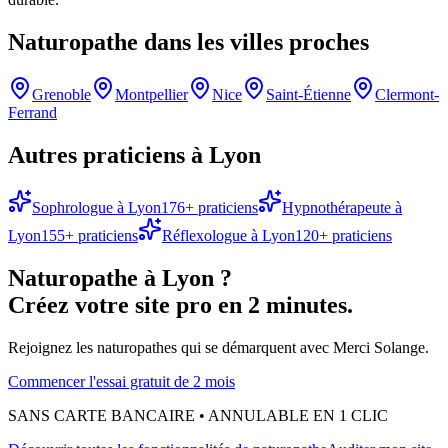
Naturopathe
dans les villes proches
Grenoble
Montpellier
Nice
Saint-Étienne
Clermont-
Ferrand
Autres praticiens à
Lyon
Sophrologue
à
Lyon
176
+ praticiens
Hypnothérapeute
à
Lyon
155
+ praticiens
Réflexologue
à
Lyon
120
+ praticiens
Naturopathe
à
Lyon
?
Créez votre site pro en 2 minutes.
Rejoignez les
naturopathes
qui se démarquent avec Merci Solange.
Commencer l'essai gratuit de 2 mois
SANS CARTE BANCAIRE • ANNULABLE EN 1 CLIC