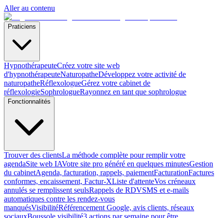
Aller au contenu
Praticiens
Hypnothérapeute
Créez votre site web
d'hypnothérapeute
Naturopathe
Développez votre activité de
naturopathe
Réflexologue
Gérez votre cabinet de
réflexologie
Sophrologue
Rayonnez en tant que sophrologue
Fonctionnalités
Trouver des clients
La méthode complète pour remplir votre
agenda
Site web IA
Votre site pro généré en quelques minutes
Gestion
du cabinet
Agenda, facturation, rappels, paiement
Facturation
Factures
conformes, encaissement, Factur-X
Liste d'attente
Vos créneaux
annulés se remplissent seuls
Rappels de RDV
SMS et e-mails
automatiques contre les rendez-vous
manqués
Visibilité
Référencement Google, avis clients, réseaux
sociaux
Boussole visibilité
3 actions par semaine pour être