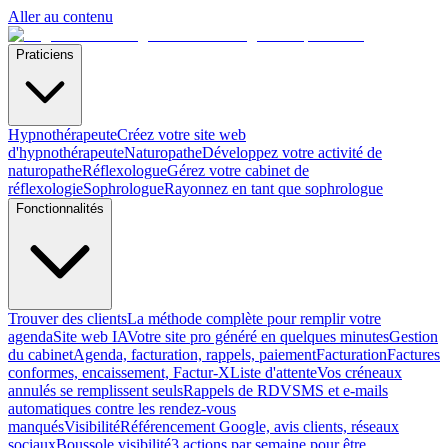
Aller au contenu
Praticiens
Hypnothérapeute
Créez votre site web
d'hypnothérapeute
Naturopathe
Développez votre activité de
naturopathe
Réflexologue
Gérez votre cabinet de
réflexologie
Sophrologue
Rayonnez en tant que sophrologue
Fonctionnalités
Trouver des clients
La méthode complète pour remplir votre
agenda
Site web IA
Votre site pro généré en quelques minutes
Gestion
du cabinet
Agenda, facturation, rappels, paiement
Facturation
Factures
conformes, encaissement, Factur-X
Liste d'attente
Vos créneaux
annulés se remplissent seuls
Rappels de RDV
SMS et e-mails
automatiques contre les rendez-vous
manqués
Visibilité
Référencement Google, avis clients, réseaux
sociaux
Boussole visibilité
3 actions par semaine pour être