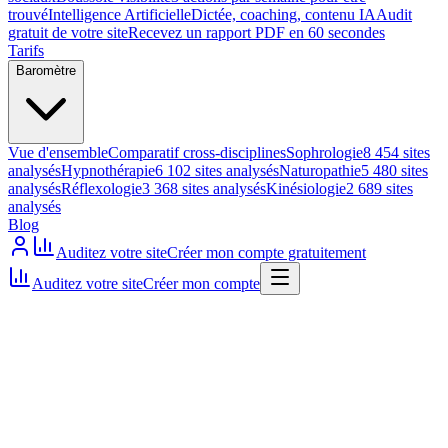
trouvé
Intelligence Artificielle
Dictée, coaching, contenu IA
Audit
gratuit de votre site
Recevez un rapport PDF en 60 secondes
Tarifs
Baromètre
Vue d'ensemble
Comparatif cross-disciplines
Sophrologie
8 454 sites
analysés
Hypnothérapie
6 102 sites analysés
Naturopathie
5 480 sites
analysés
Réflexologie
3 368 sites analysés
Kinésiologie
2 689 sites
analysés
Blog
Auditez votre site
Créer mon compte gratuitement
Auditez votre site
Créer mon compte