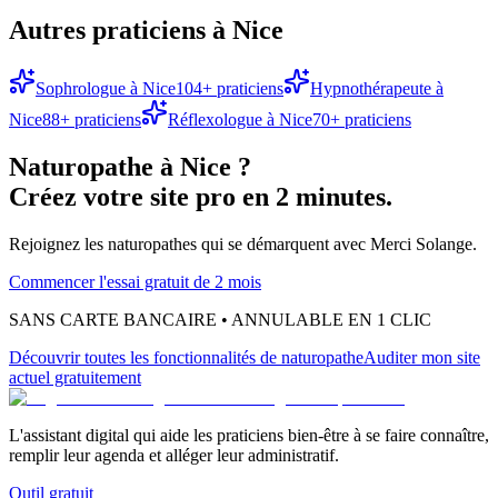
Autres praticiens à
Nice
Sophrologue
à
Nice
104
+ praticiens
Hypnothérapeute
à
Nice
88
+ praticiens
Réflexologue
à
Nice
70
+ praticiens
Naturopathe
à
Nice
?
Créez votre site pro en 2 minutes.
Rejoignez les
naturopathes
qui se démarquent avec Merci Solange.
Commencer l'essai gratuit de 2 mois
SANS CARTE BANCAIRE • ANNULABLE EN 1 CLIC
Découvrir toutes les fonctionnalités
de naturopathe
Auditer mon site
actuel gratuitement
L'assistant digital qui aide les praticiens bien-être à se faire connaître,
remplir leur agenda et alléger leur administratif.
Outil gratuit