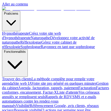
Aller au contenu
Praticiens
Hypnothérapeute
Créez votre site web
d'hypnothérapeute
Naturopathe
Développez votre activité de
naturopathe
Réflexologue
Gérez votre cabinet de
réflexologie
Sophrologue
Rayonnez en tant que sophrologue
Fonctionnalités
Trouver des clients
La méthode complète pour remplir votre
agenda
Site web IA
Votre site pro généré en quelques minutes
Gestion
du cabinet
Agenda, facturation, rappels, paiement
Facturation
Factures
conformes, encaissement, Factur-X
Liste d'attente
Vos créneaux
annulés se remplissent seuls
Rappels de RDV
SMS et e-mails
automatiques contre les rendez-vous
manqués
Visibilité
Référencement Google, avis clients, réseaux
sociaux
Boussole visibilité
3 actions par semaine pour être