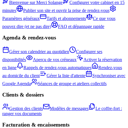
Bienvenue sur Merci Solange
Configurer votre cabinet en 15
minutes
Publier son site et ouvrir la prise de rendez-vous
Paramètres généraux
Tarifs et abonnements
Ce que vous
pouvez dire (et ne pas dire)
FAQ et dépannage rapide
Agenda & rendez-vous
Gérer son calendrier au quotidien
Configurer ses
disponibilités
Aperçu de vos créneaux
Activer la réservation
en ligne
Rappels de rendez-vous automatiques
Rendez-vous
au domicile du client
Gérer la liste d'attente
Synchroniser avec
Google Agenda
Séances de groupe et ateliers collectifs
Clients & dossiers
Gestion des clients
Modèles de messages
Le coffre-fort :
ranger vos documents
Facturation & encaissements