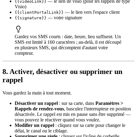
— le lien de visio (pour les rappels de type
{{videoLink}}
Visio)
— le lien vers l'espace client
{{clientPortalLink}}
— votre signature
{{signature}}
Gardez vos SMS courts : date, heure, lieu suffisent. Un
SMS est limité à 160 caractères ; au-delà, il est découpé
en plusieurs SMS, qui décomptent d'autant votre
compteur.
8. Activer, désactiver ou supprimer un
rappel
Vous gardez la main à tout moment.
Désactiver un rappel
: sur sa carte, dans
Paramètres >
Rappels de rendez-vous
, basculez l'interrupteur en position
désactivée. Le rappel est mis en pause sans être supprimé —
vous pouvez le réactiver quand vous voulez.
Modifier un rappel
: cliquez sur sa carte pour changer le
délai, le canal ou le ciblage.
Supprimer une règle
: cliquez sur l'icône de corbeille