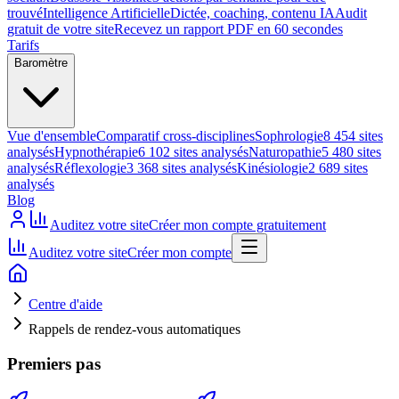
trouvé
Intelligence Artificielle
Dictée, coaching, contenu IA
Audit
gratuit de votre site
Recevez un rapport PDF en 60 secondes
Tarifs
Baromètre
Vue d'ensemble
Comparatif cross-disciplines
Sophrologie
8 454 sites
analysés
Hypnothérapie
6 102 sites analysés
Naturopathie
5 480 sites
analysés
Réflexologie
3 368 sites analysés
Kinésiologie
2 689 sites
analysés
Blog
Auditez votre site
Créer mon compte gratuitement
Auditez votre site
Créer mon compte
Centre d'aide
Rappels de rendez-vous automatiques
Premiers pas