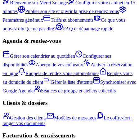
Bienvenue sur Merci Solange
Configurer votre cabinet en 15
minutes
Publier son site et ouvrir la prise de rendez-vous
Paramètres généraux
Tarifs et abonnements
Ce que vous
pouvez dire (et ne pas dire)
FAQ et dépannage rapide
Agenda & rendez-vous
Gérer son calendrier au quotidien
Configurer ses
disponibilités
Aperçu de vos créneaux
Activer la réservation
en ligne
Rappels de rendez-vous automatiques
Rendez-vous
au domicile du client
Gérer la liste d'attente
Synchroniser avec
Google Agenda
Séances de groupe et ateliers collectifs
Clients & dossiers
Gestion des clients
Modèles de messages
Le coffre-fort :
ranger vos documents
Facturation & encaissements