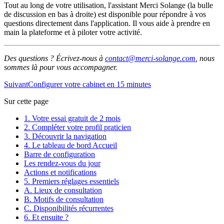
Tout au long de votre utilisation, l'assistant Merci Solange (la bulle
de discussion en bas à droite) est disponible pour répondre à vos
questions directement dans l'application. Il vous aide à prendre en
main la plateforme et à piloter votre activité.
Des questions ? Écrivez-nous à
contact@merci-solange.com
, nous
sommes là pour vous accompagner.
Suivant
Configurer votre cabinet en 15 minutes
Sur cette page
1. Votre essai gratuit de 2 mois
2. Compléter votre profil praticien
3. Découvrir la navigation
4. Le tableau de bord Accueil
Barre de configuration
Les rendez-vous du jour
Actions et notifications
5. Premiers réglages essentiels
A. Lieux de consultation
B. Motifs de consultation
C. Disponibilités récurrentes
6. Et ensuite ?