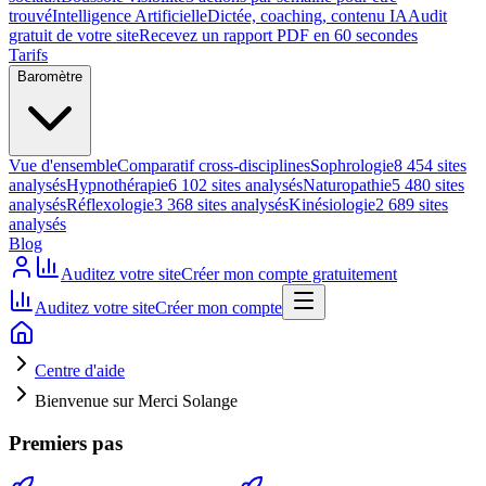
trouvé
Intelligence Artificielle
Dictée, coaching, contenu IA
Audit
gratuit de votre site
Recevez un rapport PDF en 60 secondes
Tarifs
Baromètre
Vue d'ensemble
Comparatif cross-disciplines
Sophrologie
8 454 sites
analysés
Hypnothérapie
6 102 sites analysés
Naturopathie
5 480 sites
analysés
Réflexologie
3 368 sites analysés
Kinésiologie
2 689 sites
analysés
Blog
Auditez votre site
Créer mon compte gratuitement
Auditez votre site
Créer mon compte
Centre d'aide
Bienvenue sur Merci Solange
Premiers pas