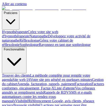
Aller au contenu
Praticiens
Hypnothérapeute
Créez votre site web
d'hypnothérapeute
Naturopathe
Développez votre activité de
naturopathe
Réflexologue
Gérez votre cabinet de
réflexologie
Sophrologue
Rayonnez en tant que sophrologue
Fonctionnalités
Trouver des clients
La méthode complète pour remplir votre
agenda
Site web IA
Votre site pro généré en quelques minutes
Gestion
du cabinet
Agenda, facturation, rappels, paiement
Facturation
Factures
conformes, encaissement, Factur-X
Liste d'attente
Vos créneaux
annulés se remplissent seuls
Rappels de RDV
SMS et e-mails
automatiques contre les rendez-vous
manqués
Visibilité
Référencement Google, avis clients, réseaux
sociaux
Boussole visibilité
3 actions par semaine pour être