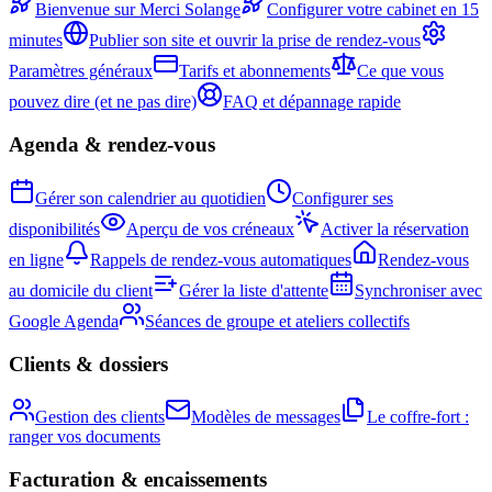
Bienvenue sur Merci Solange
Configurer votre cabinet en 15
minutes
Publier son site et ouvrir la prise de rendez-vous
Paramètres généraux
Tarifs et abonnements
Ce que vous
pouvez dire (et ne pas dire)
FAQ et dépannage rapide
Agenda & rendez-vous
Gérer son calendrier au quotidien
Configurer ses
disponibilités
Aperçu de vos créneaux
Activer la réservation
en ligne
Rappels de rendez-vous automatiques
Rendez-vous
au domicile du client
Gérer la liste d'attente
Synchroniser avec
Google Agenda
Séances de groupe et ateliers collectifs
Clients & dossiers
Gestion des clients
Modèles de messages
Le coffre-fort :
ranger vos documents
Facturation & encaissements