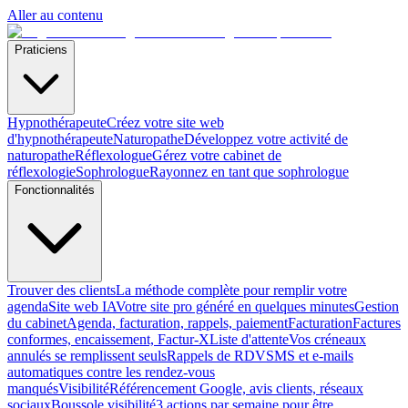
Aller au contenu
Praticiens
Hypnothérapeute
Créez votre site web
d'hypnothérapeute
Naturopathe
Développez votre activité de
naturopathe
Réflexologue
Gérez votre cabinet de
réflexologie
Sophrologue
Rayonnez en tant que sophrologue
Fonctionnalités
Trouver des clients
La méthode complète pour remplir votre
agenda
Site web IA
Votre site pro généré en quelques minutes
Gestion
du cabinet
Agenda, facturation, rappels, paiement
Facturation
Factures
conformes, encaissement, Factur-X
Liste d'attente
Vos créneaux
annulés se remplissent seuls
Rappels de RDV
SMS et e-mails
automatiques contre les rendez-vous
manqués
Visibilité
Référencement Google, avis clients, réseaux
sociaux
Boussole visibilité
3 actions par semaine pour être