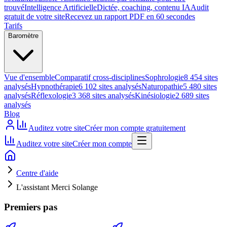
trouvé
Intelligence Artificielle
Dictée, coaching, contenu IA
Audit
gratuit de votre site
Recevez un rapport PDF en 60 secondes
Tarifs
Baromètre
Vue d'ensemble
Comparatif cross-disciplines
Sophrologie
8 454 sites
analysés
Hypnothérapie
6 102 sites analysés
Naturopathie
5 480 sites
analysés
Réflexologie
3 368 sites analysés
Kinésiologie
2 689 sites
analysés
Blog
Auditez votre site
Créer mon compte gratuitement
Auditez votre site
Créer mon compte
Centre d'aide
L'assistant Merci Solange
Premiers pas