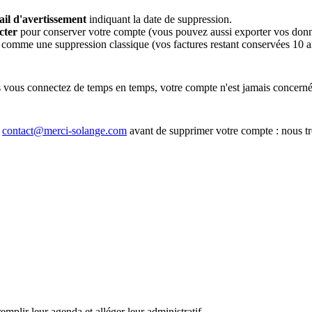
il d'avertissement
indiquant la date de suppression.
cter
pour conserver votre compte (vous pouvez aussi exporter vos donn
comme une suppression classique (vos factures restant conservées 10 a
vous connectez de temps en temps, votre compte n'est jamais concerné
à
contact@merci-solange.com
avant de supprimer votre compte : nous t
 remplir leur agenda et alléger leur administratif.