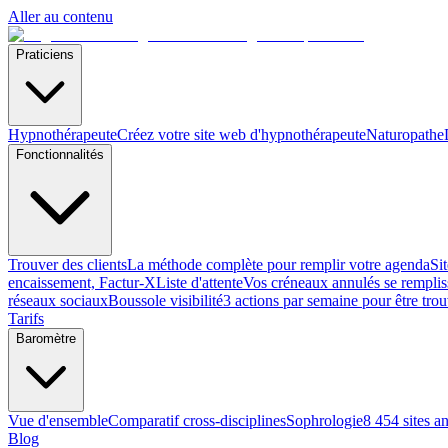
Aller au contenu
Praticiens
Hypnothérapeute
Créez votre site web d'hypnothérapeute
Naturopathe
Fonctionnalités
Trouver des clients
La méthode complète pour remplir votre agenda
Si
encaissement, Factur-X
Liste d'attente
Vos créneaux annulés se remplis
réseaux sociaux
Boussole visibilité
3 actions par semaine pour être tro
Tarifs
Baromètre
Vue d'ensemble
Comparatif cross-disciplines
Sophrologie
8 454 sites a
Blog