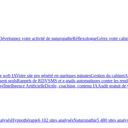
Développez votre activité de naturopathe
Réflexologue
Gérez votre cabin
te web IA
Votre site pro généré en quelques minutes
Gestion du cabinet
A
sent seuls
Rappels de RDV
SMS et e-mails automatiques contre les re
uvé
Intelligence Artificielle
Dictée, coaching, contenu IA
Audit gratuit de 
nalysés
Hypnothérapie
6 102 sites analysés
Naturopathie
5 480 sites analy