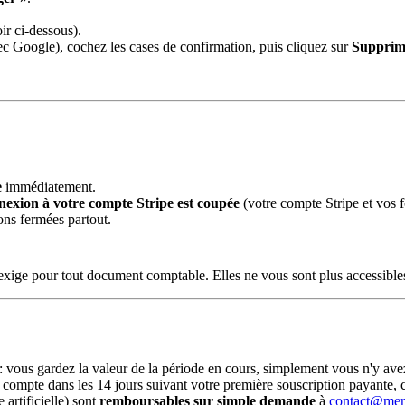
ir ci-dessous).
c Google), cochez les cases de confirmation, puis cliquez sur
Supprim
e
immédiatement.
nexion à votre compte Stripe est coupée
(votre compte Stripe et vos f
ons fermées partout.
'exige pour tout document comptable. Elles ne vous sont plus accessibles,
: vous gardez la valeur de la période en cours, simplement vous n'y ave
compte dans les 14 jours suivant votre première souscription payante, ce
 artificielle) sont
remboursables sur simple demande
à
contact@mer