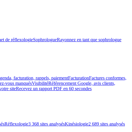
et de réflexologie
Sophrologue
Rayonnez en tant que sophrologue
genda, facturation, rappels, paiement
Facturation
Factures conformes,
ndez-vous manqués
Visibilité
Référencement Google, avis clients,
votre site
Recevez un rapport PDF en 60 secondes
sés
Réflexologie
3 368 sites analysés
Kinésiologie
2 689 sites analysés