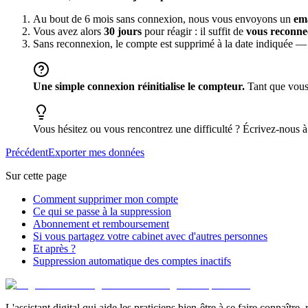
Au bout de 6 mois sans connexion, nous vous envoyons un
ema
Vous avez alors
30 jours
pour réagir : il suffit de
vous reconne
Sans reconnexion, le compte est supprimé à la date indiquée — 
Une simple connexion réinitialise le compteur.
Tant que vous 
Vous hésitez ou vous rencontrez une difficulté ? Écrivez-nous 
Précédent
Exporter mes données
Sur cette page
Comment supprimer mon compte
Ce qui se passe à la suppression
Abonnement et remboursement
Si vous partagez votre cabinet avec d'autres personnes
Et après ?
Suppression automatique des comptes inactifs
L'assistant digital qui aide les praticiens bien-être à se faire connaître,