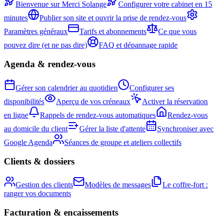
Bienvenue sur Merci Solange
Configurer votre cabinet en 15
minutes
Publier son site et ouvrir la prise de rendez-vous
Paramètres généraux
Tarifs et abonnements
Ce que vous
pouvez dire (et ne pas dire)
FAQ et dépannage rapide
Agenda & rendez-vous
Gérer son calendrier au quotidien
Configurer ses
disponibilités
Aperçu de vos créneaux
Activer la réservation
en ligne
Rappels de rendez-vous automatiques
Rendez-vous
au domicile du client
Gérer la liste d'attente
Synchroniser avec
Google Agenda
Séances de groupe et ateliers collectifs
Clients & dossiers
Gestion des clients
Modèles de messages
Le coffre-fort :
ranger vos documents
Facturation & encaissements