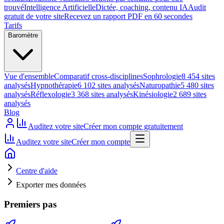
trouvé
Intelligence Artificielle
Dictée, coaching, contenu IA
Audit
gratuit de votre site
Recevez un rapport PDF en 60 secondes
Tarifs
Baromètre
Vue d'ensemble
Comparatif cross-disciplines
Sophrologie
8 454 sites
analysés
Hypnothérapie
6 102 sites analysés
Naturopathie
5 480 sites
analysés
Réflexologie
3 368 sites analysés
Kinésiologie
2 689 sites
analysés
Blog
Auditez votre site
Créer mon compte gratuitement
Auditez votre site
Créer mon compte
Centre d'aide
Exporter mes données
Premiers pas