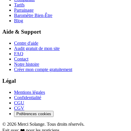
Tarifs
Parrainage
Baromètre Bien-Être
Blog
Aide & Support
Centre d'aide
Audit gratuit de mon site
FAQ
Contact
Notre histoire
Créer mon compte gratuitement
Légal
Mentions légales
Confidentialité
CGU
CGV
Préférences cookies
©
2026
Merci Solange. Tous droits réservés.
Fait avec ❤️ pour les praticiens