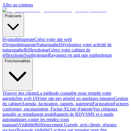
Aller au contenu
Praticiens
Hypnothérapeute
Créez votre site web
d'hypnothérapeute
Naturopathe
Développez votre activité de
naturopathe
Réflexologue
Gérez votre cabinet de
réflexologie
Sophrologue
Rayonnez en tant que sophrologue
Fonctionnalités
Trouver des clients
La méthode complète pour remplir votre
agenda
Site web IA
Votre site pro généré en quelques minutes
Gestion
du cabinet
Agenda, facturation, rappels, paiement
Facturation
Factures
conformes, encaissement, Factur-X
Liste d'attente
Vos créneaux
annulés se remplissent seuls
Rappels de RDV
SMS et e-mails
automatiques contre les rendez-vous
manqués
Visibilité
Référencement Google, avis clients, réseaux
sociaux
Boussole visibilité
3 actions par semaine pour être