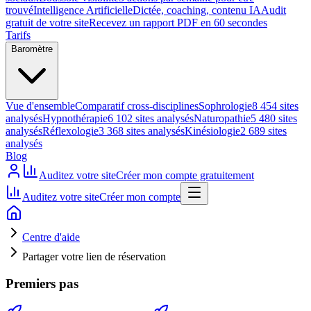
trouvé
Intelligence Artificielle
Dictée, coaching, contenu IA
Audit
gratuit de votre site
Recevez un rapport PDF en 60 secondes
Tarifs
Baromètre
Vue d'ensemble
Comparatif cross-disciplines
Sophrologie
8 454 sites
analysés
Hypnothérapie
6 102 sites analysés
Naturopathie
5 480 sites
analysés
Réflexologie
3 368 sites analysés
Kinésiologie
2 689 sites
analysés
Blog
Auditez votre site
Créer mon compte gratuitement
Auditez votre site
Créer mon compte
Centre d'aide
Partager votre lien de réservation
Premiers pas