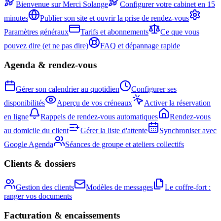
Bienvenue sur Merci Solange
Configurer votre cabinet en 15
minutes
Publier son site et ouvrir la prise de rendez-vous
Paramètres généraux
Tarifs et abonnements
Ce que vous
pouvez dire (et ne pas dire)
FAQ et dépannage rapide
Agenda & rendez-vous
Gérer son calendrier au quotidien
Configurer ses
disponibilités
Aperçu de vos créneaux
Activer la réservation
en ligne
Rappels de rendez-vous automatiques
Rendez-vous
au domicile du client
Gérer la liste d'attente
Synchroniser avec
Google Agenda
Séances de groupe et ateliers collectifs
Clients & dossiers
Gestion des clients
Modèles de messages
Le coffre-fort :
ranger vos documents
Facturation & encaissements