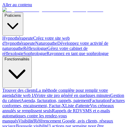
Aller au contenu
Praticiens
Hypnothérapeute
Créez votre site web
d'hypnothérapeute
Naturopathe
Développez votre activité de
naturopathe
Réflexologue
Gérez votre cabinet de
réflexologie
Sophrologue
Rayonnez en tant que sophrologue
Fonctionnalités
Trouver des clients
La méthode complète pour remplir votre
agenda
Site web IA
Votre site pro généré en quelques minutes
Gestion
du cabinet
Agenda, facturation, rappels, paiement
Facturation
Factures
conformes, encaissement, Factur-X
Liste d'attente
Vos créneaux
annulés se remplissent seuls
Rappels de RDV
SMS et e-mails
automatiques contre les rendez-vous
manqués
Visibilité
Référencement Google, avis clients, réseaux
sociaux
Boussole visibilité
3 actions par semaine pour être