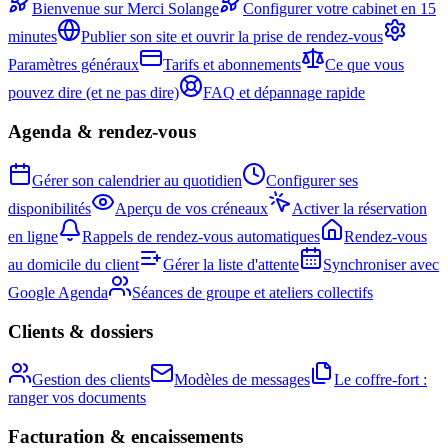
Bienvenue sur Merci Solange
Configurer votre cabinet en 15
minutes
Publier son site et ouvrir la prise de rendez-vous
Paramètres généraux
Tarifs et abonnements
Ce que vous
pouvez dire (et ne pas dire)
FAQ et dépannage rapide
Agenda & rendez-vous
Gérer son calendrier au quotidien
Configurer ses
disponibilités
Aperçu de vos créneaux
Activer la réservation
en ligne
Rappels de rendez-vous automatiques
Rendez-vous
au domicile du client
Gérer la liste d'attente
Synchroniser avec
Google Agenda
Séances de groupe et ateliers collectifs
Clients & dossiers
Gestion des clients
Modèles de messages
Le coffre-fort :
ranger vos documents
Facturation & encaissements