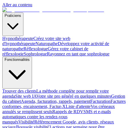
Aller au contenu
Praticiens
Hypnothérapeute
Créez votre site web
d'hypnothérapeute
Naturopathe
Développez votre activité de
naturopathe
Réflexologue
Gérez votre cabinet de
réflexologie
Sophrologue
Rayonnez en tant que sophrologue
Fonctionnalités
Trouver des clients
La méthode complète pour remplir votre
agenda
Site web IA
Votre site pro généré en quelques minutes
Gestion
du cabinet
Agenda, facturation, rappels, paiement
Facturation
Factures
conformes, encaissement, Factur-X
Liste d'attente
Vos créneaux
annulés se remplissent seuls
Rappels de RDV
SMS et e-mails
automatiques contre les rendez-vous
manqués
Visibilité
Référencement Google, avis clients, réseaux
sociaux
Boussole visibilité
3 actions par semaine pour être