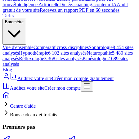
trouvé
Intelligence Artificielle
Dictée, coaching, contenu IA
Audit
gratuit de votre site
Recevez un rapport PDF en 60 secondes
Tarifs
Baromètre
Vue d'ensemble
Comparatif cross-disciplines
Sophrologie
8 454 sites
analysés
Hypnothérapie
6 102 sites analysés
Naturopathie
5 480 sites
analysés
Réflexologie
3 368 sites analysés
Kinésiologie
2 689 sites
analysés
Blog
Auditez votre site
Créer mon compte gratuitement
Auditez votre site
Créer mon compte
Centre d'aide
Bons cadeaux et forfaits
Premiers pas