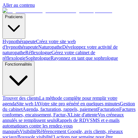
Aller au contenu
Praticiens
Hypnothérapeute
Créez votre site web
d'hypnothérapeute
Naturopathe
Développez votre activité de
naturopathe
Réflexologue
Gérez votre cabinet de
réflexologie
Sophrologue
Rayonnez en tant que sophrologue
Fonctionnalités
Trouver des clients
La méthode complète pour remplir votre
agenda
Site web IA
Votre site pro généré en quelques minutes
Gestion
du cabinet
Agenda, facturation, rappels, paiement
Facturation
Factures
conformes, encaissement, Factur-X
Liste d'attente
Vos créneaux
annulés se remplissent seuls
Rappels de RDV
SMS et e-mails
automatiques contre les rendez-vous
manqués
Visibilité
Référencement Google, avis clients, réseaux
sociaux
Boussole visibilité
3 actions par semaine pour être